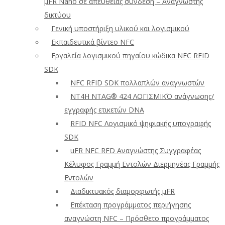
μFR Nano σε απευθείας σύνδεση – Αναγνώστης
δικτύου
Γενική υποστήριξη υλικού και λογισμικού
Εκπαιδευτικά βίντεο NFC
Εργαλεία λογισμικού πηγαίου κώδικα NFC RFID
SDK
NFC RFID SDK πολλαπλών αναγνωστών
NT4H NTAG® 424 ΛΟΓΙΣΜΙΚΌ ανάγνωσης/
εγγραφής ετικετών DNA
RFID NFC Λογισμικό ψηφιακής υπογραφής
SDK
uFR NFC RFD Αναγνώστης Συγγραφέας
Κέλυφος Γραμμή Εντολών Διερμηνέας Γραμμής
Εντολών
Διαδικτυακός διαμορφωτής μFR
Επέκταση προγράμματος περιήγησης
αναγνώστη NFC – Πρόσθετο προγράμματος