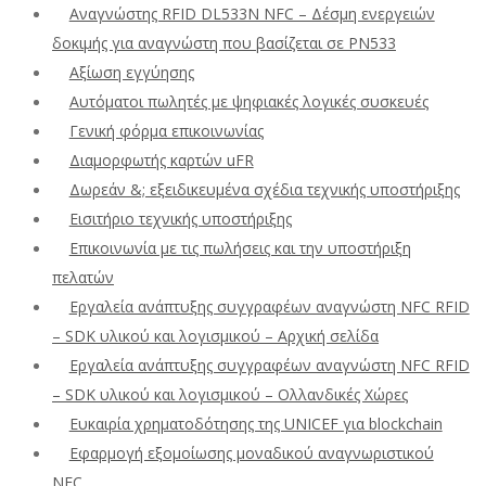
Αναγνώστης RFID DL533N NFC – Δέσμη ενεργειών
δοκιμής για αναγνώστη που βασίζεται σε PN533
Αξίωση εγγύησης
Αυτόματοι πωλητές με ψηφιακές λογικές συσκευές
Γενική φόρμα επικοινωνίας
Διαμορφωτής καρτών uFR
Δωρεάν &; εξειδικευμένα σχέδια τεχνικής υποστήριξης
Εισιτήριο τεχνικής υποστήριξης
Επικοινωνία με τις πωλήσεις και την υποστήριξη
πελατών
Εργαλεία ανάπτυξης συγγραφέων αναγνώστη NFC RFID
– SDK υλικού και λογισμικού – Αρχική σελίδα
Εργαλεία ανάπτυξης συγγραφέων αναγνώστη NFC RFID
– SDK υλικού και λογισμικού – Ολλανδικές Χώρες
Ευκαιρία χρηματοδότησης της UNICEF για blockchain
Εφαρμογή εξομοίωσης μοναδικού αναγνωριστικού
NFC