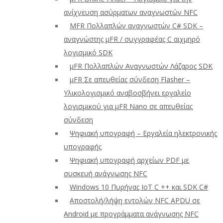
ανίχνευση ασύρματων αναγνωστών NFC
ΜFR Πολλαπλών αναγνωστών C# SDK –
αναγνώστης μFR / συγγραφέας C αιχμηρό
λογισμικό SDK
μFR Πολλαπλών Αναγνωστών Λάζαρος SDK
μFR Σε απευθείας σύνδεση Flasher –
Υλικολογισμικό αναβοσβήνει εργαλείο
λογισμικού για μFR Nano σε απευθείας
σύνδεση
Ψηφιακή υπογραφή – Εργαλεία ηλεκτρονικής
υπογραφής
Ψηφιακή υπογραφή αρχείων PDF με
συσκευή ανάγνωσης NFC
Windows 10 Πυρήνας IoT C ++ και SDK C#
Αποστολή/λήψη εντολών NFC APDU σε
Android με προγράμματα ανάγνωσης NFC