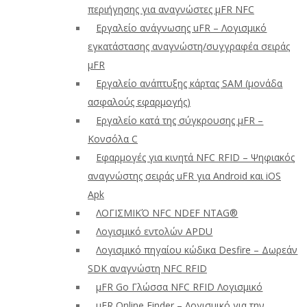
περιήγησης για αναγνώστες μFR NFC
Εργαλείο ανάγνωσης uFR – Λογισμικό
εγκατάστασης αναγνώστη/συγγραφέα σειράς
μFR
Εργαλείο ανάπτυξης κάρτας SAM (μονάδα
ασφαλούς εφαρμογής)
Εργαλείο κατά της σύγκρουσης μFR –
Κονσόλα C
Εφαρμογές για κινητά NFC RFID – Ψηφιακός
αναγνώστης σειράς uFR για Android και iOS
Apk
ΛΟΓΙΣΜΙΚΌ NFC NDEF NTAG®
Λογισμικό εντολών APDU
Λογισμικό πηγαίου κώδικα Desfire – Δωρεάν
SDK αναγνώστη NFC RFID
μFR Go Γλώσσα NFC RFID Λογισμικό
μFR Online Finder – Λογισμικό για την