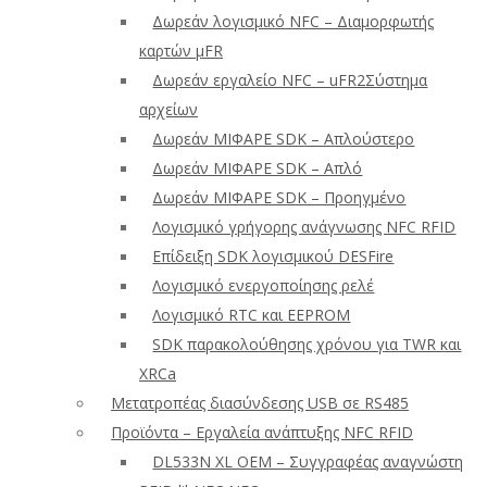
Δωρεάν λογισμικό NFC – Διαμορφωτής
καρτών μFR
Δωρεάν εργαλείο NFC – uFR2Σύστημα
αρχείων
Δωρεάν ΜΙΦΑΡΕ SDK – Απλούστερο
Δωρεάν ΜΙΦΑΡΕ SDK – Απλό
Δωρεάν ΜΙΦΑΡΕ SDK – Προηγμένο
Λογισμικό γρήγορης ανάγνωσης NFC RFID
Επίδειξη SDK λογισμικού DESFire
Λογισμικό ενεργοποίησης ρελέ
Λογισμικό RTC και EEPROM
SDK παρακολούθησης χρόνου για TWR και
XRCa
Μετατροπέας διασύνδεσης USB σε RS485
Προϊόντα – Εργαλεία ανάπτυξης NFC RFID
DL533N XL OEM – Συγγραφέας αναγνώστη