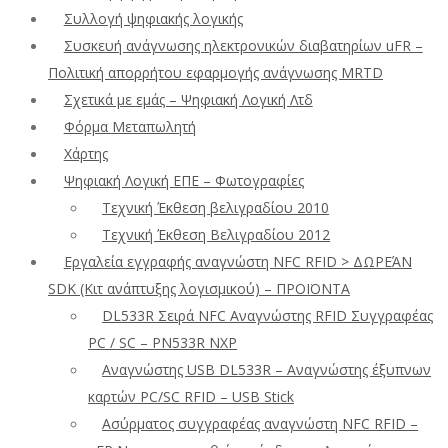
Συλλογή ψηφιακής λογικής
Συσκευή ανάγνωσης ηλεκτρονικών διαβατηρίων uFR –
Πολιτική απορρήτου εφαρμογής ανάγνωσης MRTD
Σχετικά με εμάς – Ψηφιακή Λογική Λτδ
Φόρμα Μεταπωλητή
Χάρτης
Ψηφιακή Λογική ΕΠΕ – Φωτογραφίες
Τεχνική Έκθεση βελιγραδίου 2010
Τεχνική Έκθεση Βελιγραδίου 2012
Εργαλεία εγγραφής αναγνώστη NFC RFID > ΔΩΡΕΆΝ
SDK (Κιτ ανάπτυξης λογισμικού) – ΠΡΟΪΟΝΤΑ
DL533R Σειρά NFC Αναγνώστης RFID Συγγραφέας
PC / SC – PN533R NXP
Αναγνώστης USB DL533R – Αναγνώστης έξυπνων
καρτών PC/SC RFID – USB Stick
Ασύρματος συγγραφέας αναγνώστη NFC RFID –