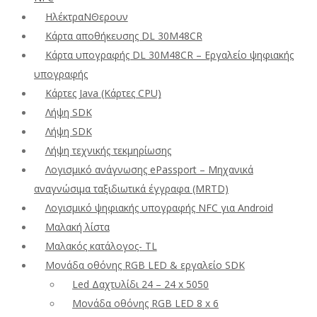
ΗλέκτραΝΘερουν
Κάρτα αποθήκευσης DL 30M48CR
Κάρτα υπογραφής DL 30M48CR – Εργαλείο ψηφιακής
υπογραφής
Κάρτες Java (Κάρτες CPU)
Λήψη SDK
Λήψη SDK
Λήψη τεχνικής τεκμηρίωσης
Λογισμικό ανάγνωσης ePassport – Μηχανικά
αναγνώσιμα ταξιδιωτικά έγγραφα (MRTD)
Λογισμικό ψηφιακής υπογραφής NFC για Android
Μαλακή λίστα
Μαλακός κατάλογος- TL
Μονάδα οθόνης RGB LED & εργαλείο SDK
Led Δαχτυλίδι 24 – 24 x 5050
Μονάδα οθόνης RGB LED 8 x 6