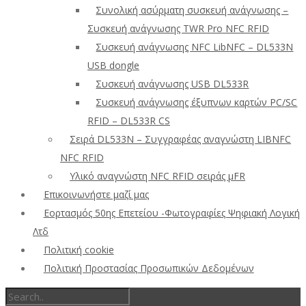
Συνολική ασύρματη συσκευή ανάγνωσης –
Συσκευή ανάγνωσης TWR Pro NFC RFID
Συσκευή ανάγνωσης NFC LibNFC – DL533N
USB dongle
Συσκευή ανάγνωσης USB DL533R
Συσκευή ανάγνωσης έξυπνων καρτών PC/SC
RFID – DL533R CS
Σειρά DL533N – Συγγραφέας αναγνώστη LIBNFC
NFC RFID
Υλικό αναγνώστη NFC RFID σειράς μFR
Επικοινωνήστε μαζί μας
Εορτασμός 50ης Επετείου -Φωτογραφίες Ψηφιακή Λογική
Λτδ
Πολιτική cookie
Πολιτική Προστασίας Προσωπικών Δεδομένων