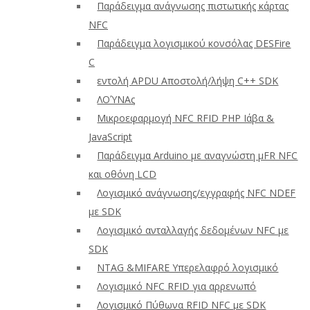
Παράδειγμα ανάγνωσης πιστωτικής κάρτας
NFC
Παράδειγμα λογισμικού κονσόλας DESFire
C
εντολή APDU Αποστολή/λήψη C++ SDK
ΛΟΎΝΑς
Μικροεφαρμογή NFC RFID PHP Ιάβα &
JavaScript
Παράδειγμα Arduino με αναγνώστη μFR NFC
και οθόνη LCD
Λογισμικό ανάγνωσης/εγγραφής NFC NDEF
με SDK
Λογισμικό ανταλλαγής δεδομένων NFC με
SDK
NTAG &MIFARE Υπερελαφρό λογισμικό
Λογισμικό NFC RFID για αρρενωπό
Λογισμικό Πύθωνα RFID NFC με SDK