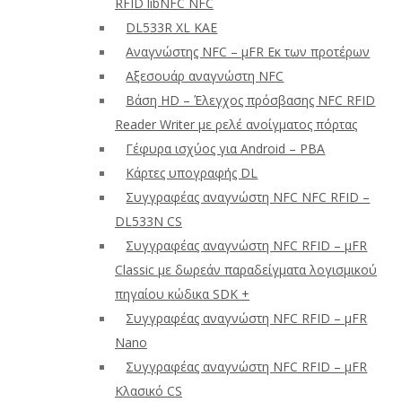
RFID libNFC NFC
DL533R XL ΚΑΕ
Αναγνώστης NFC – μFR Εκ των προτέρων
Αξεσουάρ αναγνώστη NFC
Βάση HD – Έλεγχος πρόσβασης NFC RFID
Reader Writer με ρελέ ανοίγματος πόρτας
Γέφυρα ισχύος για Android – PBA
Κάρτες υπογραφής DL
Συγγραφέας αναγνώστη NFC NFC RFID –
DL533N CS
Συγγραφέας αναγνώστη NFC RFID – μFR
Classic με δωρεάν παραδείγματα λογισμικού
πηγαίου κώδικα SDK +
Συγγραφέας αναγνώστη NFC RFID – μFR
Nano
Συγγραφέας αναγνώστη NFC RFID – μFR
Κλασικό CS