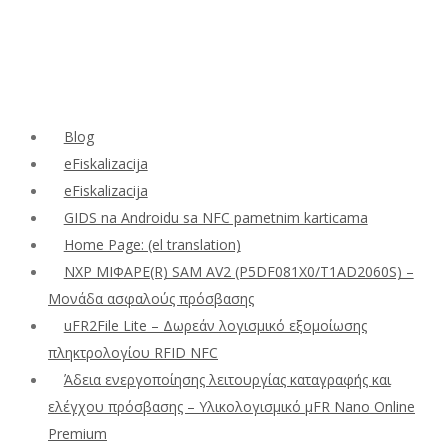
Blog
eFiskalizacija
eFiskalizacija
GIDS na Androidu sa NFC pametnim karticama
Home Page: (el translation)
NXP ΜΙΦΑΡΕ(R) SAM AV2 (P5DF081X0/T1AD2060S) –
Μονάδα ασφαλούς πρόσβασης
uFR2File Lite – Δωρεάν λογισμικό εξομοίωσης
πληκτρολογίου RFID NFC
Άδεια ενεργοποίησης λειτουργίας καταγραφής και
ελέγχου πρόσβασης – Υλικολογισμικό μFR Nano Online
Premium