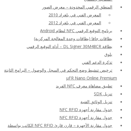
المنطق الرقمي المحدودة – معرض الصور
المعرض الفني في بلغراد 2010
المعرض الفني في بلغراد 2012
برنامج التوقيع الرقمي NFC لنظام Android
بطاقات جافا (بطاقات وحدة المعالجة المركزية)
بطاقة DL Signer 30M48CR – أداة التوقيع الرقمي
بلوق
تذكرة الدعم الفني
ترخيص تنشيط وضع التحكم في السجل والوصول – البرامج الثابتة
μFR Nano Online Premium
تطبيق مضاهاة معرف NFC الفريد
تنزيل SDK
تنزيل الوثائق الفنية
جدول مقارنة أجهزة NFC RFID
جدول مقارنة أجهزة NFC RFID
جدول مقارنة الأجهزة – قارن قارئ NFC RFID الكاتب بواسطة