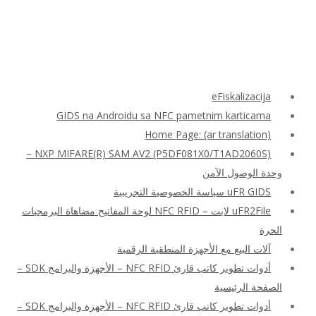
eFiskalizacija
GIDS na Androidu sa NFC pametnim karticama
Home Page: (ar translation)
NXP MIFARE(R) SAM AV2 (P5DF081X0/T1AD2060S) –
وحدة الوصول الآمن
uFR GIDS سياسة الخصوصية التجريبية
uFR2File لايت – NFC RFID لوحة المفاتيح مضاهاة البرمجيات
الحرة
آلات البيع مع الأجهزة المنطقية الرقمية
أدوات تطوير كاتب قارئ NFC RFID – الأجهزة والبرامج SDK –
الصفحة الرئيسية
أدوات تطوير كاتب قارئ NFC RFID – الأجهزة والبرامج SDK –