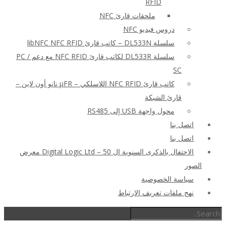
RFID
ملحقات قارئ NFC
دروس فيديو NFC
سلسلة DL533N – كاتب قارئ libNFC NFC RFID
سلسلة DL533R لكاتب قارئ NFC RFID مع دعم PC /
SC
كاتب قارئ NFC RFID اللاسلكي – μFR نانو أون لاين –
قارئ الشبكة
محول واجهة USB إلى RS485
اتصل بنا
اتصل بنا
الاحتفال بالذكرى السنوية ال 50 – Digital Logic Ltd معرض
الصور
سياسة الخصوصية
نهج ملفات تعريف الارتباط