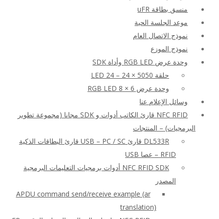
منسق بطاقة uFR
موعد الجلسة الحية
نموذج الاتصال العام
نموذج الموزع
وحدة عرض RGB LED وأداة SDK
حلقة LED 24 – 24 × 5050
وحدة عرض RGB LED 8 × 6
وسائل الإعلام عنا
NFC RFID قارئ الكاتب أدوات و SDK مجانا (مجموعة تطوير
البرمجيات) – المنتجات
DL533R قارئ USB – PC / SC قارئ البطاقات الذكية
RFID – عصا USB
NFC RFID SDK أدوات برمجيات التعليمات البرمجية
المصدر
APDU command send/receive example (ar
translation)