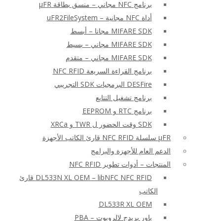
برنامج NFC مجاني – منسق بطاقة μFR
أداة NFC مجانية – uFR2FileSystem
MIFARE SDK مجانا – أبسط
MIFARE SDK مجاني – بسيط
MIFARE SDK مجاني – متقدم
برنامج القراءة السريعة NFC RFID
DESFire البرمجيات SDK التجريبي
برنامج تشغيل التتابع
برنامج RTC و EEPROM
SDK وقت الحضور ل TWR و XRCa
μFR سلسلة NFC RFID قارئ الكاتب الأجهزة
الدعم العام للأجهزة والبرامج
المنتجات – أدوات تطوير NFC RFID
DL533N XL OEM – libNFC NFC RFID قارئ
الكاتب
DL533R XL OEM
باور بريدج لالروبوت – PBA