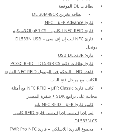
بطاقات DL الموقعة
بطاقة تخزين DL 30M48CR
قارئ NFC – μFR Advance
قارئ NFC RFID الكاتب – μFR CS الكلاسيكية
قارئ NFC ليب إن إف سي – DL533N USB
دونجل
قارئ USB DL533R
قارئ بطاقات ذكية PC/SC RFID – DL533R CS
قاعدة HD – التحكم في الوصول NFC RFID القارئ
الكاتب مع مرحل فتح الباب
كاتب قارئ NFC RFID – μFR Classic مع أمثلة
مجانية على برامج SDK + شفرة المصدر
كاتب قارئ NFC RFID – μFR نانو
ليبر إن إف سي إن إف سي قارئ RFID كاتب-
DL533N CS
مجموع القارئ اللاسلكي – قارئ TWR Pro NFC