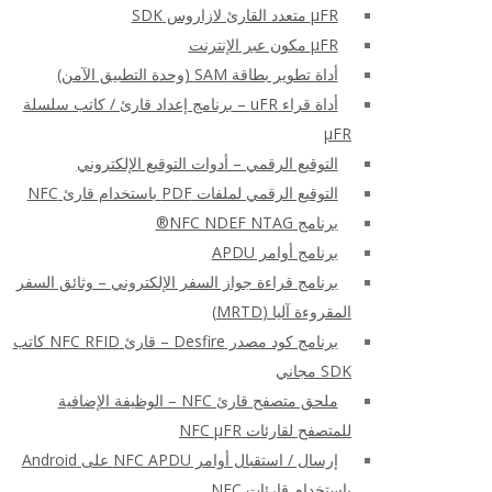
μFR متعدد القارئ لازاروس SDK
μFR مكون عبر الإنترنت
أداة تطوير بطاقة SAM (وحدة التطبيق الآمن)
أداة قراء uFR – برنامج إعداد قارئ / كاتب سلسلة
μFR
التوقيع الرقمي – أدوات التوقيع الإلكتروني
التوقيع الرقمي لملفات PDF باستخدام قارئ NFC
برنامج NFC NDEF NTAG®
برنامج أوامر APDU
برنامج قراءة جواز السفر الإلكتروني – وثائق السفر
المقروءة آليا (MRTD)
برنامج كود مصدر Desfire – قارئ NFC RFID كاتب
SDK مجاني
ملحق متصفح قارئ NFC – الوظيفة الإضافية
للمتصفح لقارئات NFC μFR
إرسال / استقبال أوامر NFC APDU على Android
باستخدام قارئات NFC