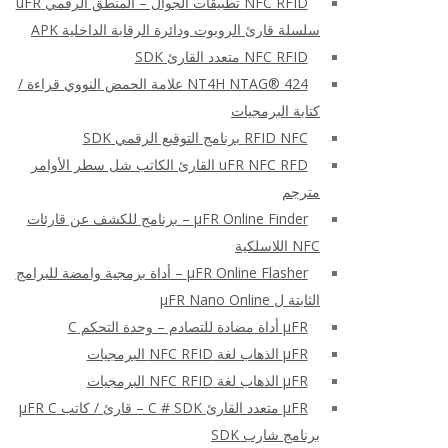
NFC RFID تطبيقات الجوال – المنطق الرقمي uFR
سلسلة قارئ الروبوت ودائرة الرقابة الداخلية APK
NFC RFID متعدد القارئ SDK
NT4H NTAG® 424 علامة الحمض النووي قراءة /
كتابة البرمجيات
RFID NFC برنامج التوقيع الرقمي SDK
uFR NFC RFD القارئ الكاتب شل سطر الأوامر
مترجم
μFR Online Finder – برنامج للكشف عن قارئات
NFC اللاسلكية
μFR Online Flasher – أداة برمجية وامضة للبرامج
الثابتة ل μFR Nano Online
μFR أداة مضادة للتصادم – وحدة التحكم C
μFR الذهاب لغة NFC RFID البرمجيات
μFR الذهاب لغة NFC RFID البرمجيات
μFR متعدد القارئ C # SDK – قارئ / كاتب μFR C
برنامج شارب SDK