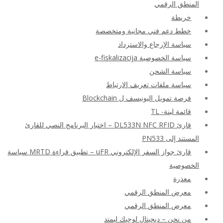
المنطق الرقمي
خريطة
خطط دعم فني مجانية ومتخصصة
سياسة الإرجاع والاسترداد
سياسة الخصوصية e-fiskalizacija
سياسة الشحن
سياسة ملفات تعريف الارتباط
فرصة تمويل اليونيسف ل Blockchain
قائمة لينة- TL
قارئ DL533N NFC RFID – اختبار البرنامج النصي للقارئ
المستند إلى PN533
قارئ جواز السفر الإلكتروني uFR – تطبيق قراءة MRTD سياسة
الخصوصية
معذرة
معرض المنطق الرقمي
معرض المنطق الرقمي
من نحن – ديجيتال لوجيك ليمتد