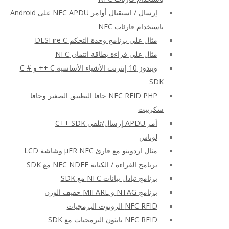
إرسال / استقبال أوامر NFC APDU على Android
باستخدام قارئات NFC
مثال على برنامج وحدة التحكم DESFire C
مثال على قراءة بطاقة ائتمان NFC
ويندوز 10 إنترنت الأشياء الأساسية C ++ و C #
SDK
NFC RFID PHP جافا التطبيق الصغير وجافا
سكريبت
أمر APDU إرسال/تلقي C++ SDK
لوناس
مثال اردوينو مع قارئ μFR NFC وشاشة LCD
برنامج القراءة / الكتابة NFC NDEF مع SDK
برنامج تبادل بيانات NFC مع SDK
برنامج NTAG و MIFARE خفيف الوزن
NFC RFID الروبوت البرمجيات
NFC RFID بايثون البرمجيات مع SDK