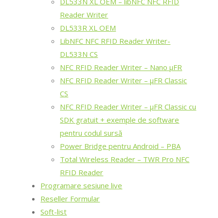
DL533N XL OEM – libNFC NFC RFID
Reader Writer
DL533R XL OEM
LibNFC NFC RFID Reader Writer-
DL533N CS
NFC RFID Reader Writer – Nano μFR
NFC RFID Reader Writer – μFR Classic
CS
NFC RFID Reader Writer – μFR Classic cu
SDK gratuit + exemple de software
pentru codul sursă
Power Bridge pentru Android – PBA
Total Wireless Reader – TWR Pro NFC
RFID Reader
Programare sesiune live
Reseller Formular
Soft-list