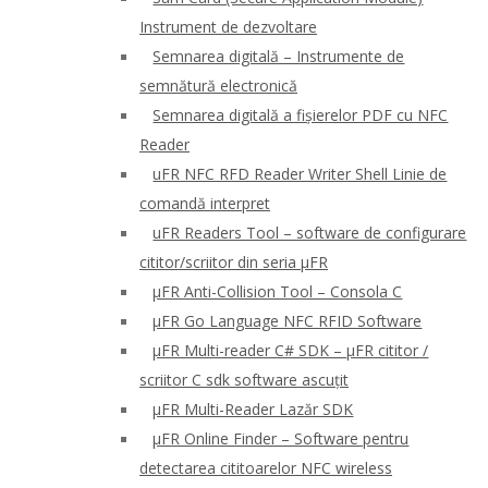
Instrument de dezvoltare
Semnarea digitală – Instrumente de
semnătură electronică
Semnarea digitală a fișierelor PDF cu NFC
Reader
uFR NFC RFD Reader Writer Shell Linie de
comandă interpret
uFR Readers Tool – software de configurare
cititor/scriitor din seria μFR
μFR Anti-Collision Tool – Consola C
μFR Go Language NFC RFID Software
μFR Multi-reader C# SDK – μFR cititor /
scriitor C sdk software ascuțit
μFR Multi-Reader Lazăr SDK
μFR Online Finder – Software pentru
detectarea cititoarelor NFC wireless