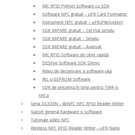
Nfc RFID Python Software cu SDK
Software NFC gratuit – μFR Card Formatter
Instrument NFC gratuit – uFR2FileSystem
SDK MIFARE gratuit – Cel mai simplu
SDK MIFARE gratuit – Simplu
SDK MIFARE gratuit – Avansat
Nfc RFID Software de citire rapidă
DESFire Software SDK Demo
Releu de declanșare a software-ului
Rtc și EEPROM Software
SDK de prezență în timp pentru TWR și
XRCa
Seria DL533N – libNFC NFC RFID Reader Writer
Suport general hardware și software
Tutoriale video NFC
Wireless NFC RFID Reader Writer – μFR Nano