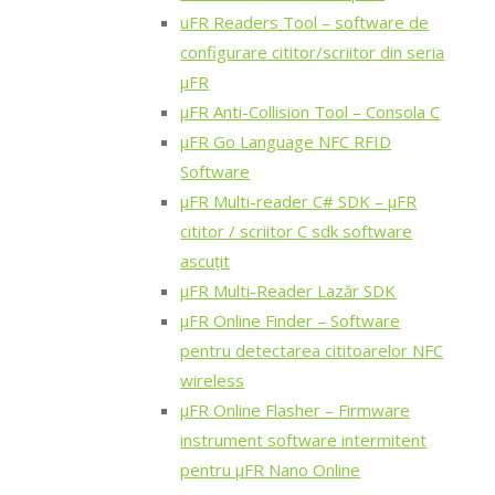
uFR Readers Tool – software de
configurare cititor/scriitor din seria
μFR
μFR Anti-Collision Tool – Consola C
μFR Go Language NFC RFID
Software
μFR Multi-reader C# SDK – μFR
cititor / scriitor C sdk software
ascuțit
μFR Multi-Reader Lazăr SDK
μFR Online Finder – Software
pentru detectarea cititoarelor NFC
wireless
μFR Online Flasher – Firmware
instrument software intermitent
pentru μFR Nano Online