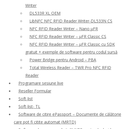
Writer
DL533R XL OEM
LibNFC NFC RFID Reader Writer-DL533N CS
NFC RFID Reader Writer – Nano μFR
NFC RFID Reader Writer – μFR Classic CS
NFC RFID Reader Writer – μFR Classic cu SDK
gratuit + exemple de software pentru codul sursă
Power Bridge pentru Android – PBA
Total Wireless Reader – TWR Pro NFC RFID
Reader
Programare sesiune live
Reseller Formular
Soft-list
Soft-list- TL
Software de citire ePassport – Documente de călătorie
care pot fi citite automat (MRTD)