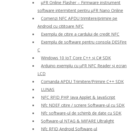
μFR Online Flasher – Firmware instrument
software intermitent pentru μFR Nano Online
Comenzi NFC APDU trimitere/primire pe
Android cu cititoare NFC
Exemplu de citire a cardului de credit NFC
Exemplu de software pentru consola DESFire
C
Windows 10 IoT Core C++ și C# SDK
Arduino exemplu cu μFR NFC Reader și ecran
LCD
Comanda APDU Trimitere/Primire C++ SDK
LUNAS
NFC RFID PHP Java Applet & JavaScript
Nfc NDEF citire / scriere Software-ul cu SDK
Nfc software-ul de schimb de date cu SDK
Software-ul NTAG & MIFARE Ultralight
Nfc RFID Android Software-ul