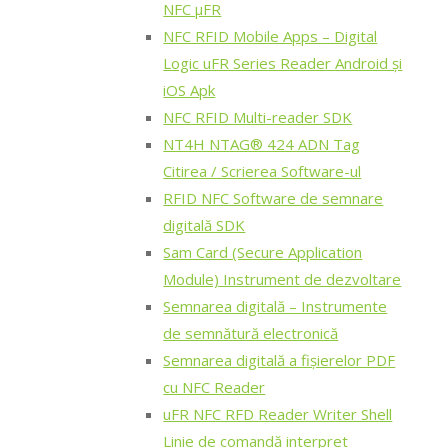
NFC μFR
NFC RFID Mobile Apps – Digital
Logic uFR Series Reader Android și
iOS Apk
NFC RFID Multi-reader SDK
NT4H NTAG® 424 ADN Tag
Citirea / Scrierea Software-ul
RFID NFC Software de semnare
digitală SDK
Sam Card (Secure Application
Module) Instrument de dezvoltare
Semnarea digitală – Instrumente
de semnătură electronică
Semnarea digitală a fișierelor PDF
cu NFC Reader
uFR NFC RFD Reader Writer Shell
Linie de comandă interpret