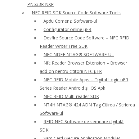
PN533R NXP
NFC RFID SDK Source Code Software Tools
Apdu Comenzi Software-ul
Configurator online μFR
Desfire Source Code Software – NFC RFID
Reader Writer Free SDK
NFC NDEF NTAG® SOFTWARE-UL
Nfc Reader Browser Extension – Browser
add-on pentru cititorii NFC μFR
NFC RFID Mobile Apps – Digital Logic uFR
Series Reader Android și iOS Apk
NFC RFID Multi-reader SDK
NT4H NTAG® 424 ADN Tag Citirea / Scrierea
Software-ul
RFID NFC Software de semnare digitală
SDK
Sam Card (Secure Application Module)