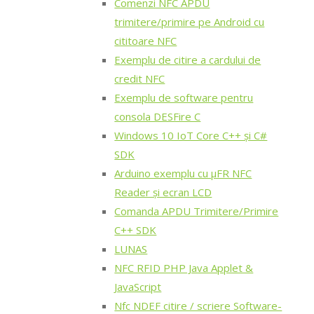
Comenzi NFC APDU
trimitere/primire pe Android cu
cititoare NFC
Exemplu de citire a cardului de
credit NFC
Exemplu de software pentru
consola DESFire C
Windows 10 IoT Core C++ și C#
SDK
Arduino exemplu cu μFR NFC
Reader și ecran LCD
Comanda APDU Trimitere/Primire
C++ SDK
LUNAS
NFC RFID PHP Java Applet &
JavaScript
Nfc NDEF citire / scriere Software-