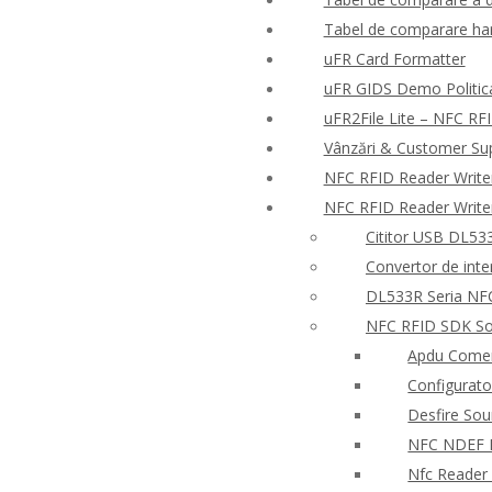
Tabel de comparare har
uFR Card Formatter
uFR GIDS Demo Politica 
uFR2File Lite – NFC RFI
Vânzări & Customer Su
NFC RFID Reader Write
NFC RFID Reader Write
Cititor USB DL533
Convertor de inte
DL533R Seria NFC
NFC RFID SDK So
Apdu Comen
Configurato
Desfire So
NFC NDEF
Nfc Reader 