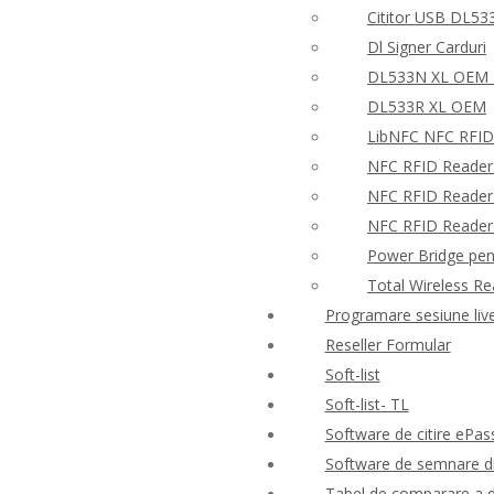
Cititor USB DL53
Dl Signer Carduri
DL533N XL OEM –
DL533R XL OEM
LibNFC NFC RFID
NFC RFID Reader
NFC RFID Reader 
NFC RFID Reader W
Power Bridge pen
Total Wireless R
Programare sesiune liv
Reseller Formular
Soft-list
Soft-list- TL
Software de citire ePas
Software de semnare di
Tabel de comparare a d