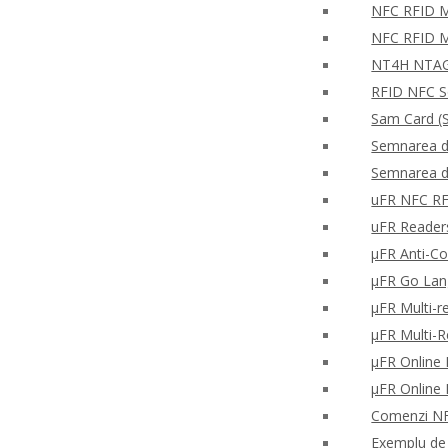
NFC RFID Mo
NFC RFID M
NT4H NTAG®
RFID NFC S
Sam Card (S
Semnarea di
Semnarea di
uFR NFC RFD
uFR Readers 
μFR Anti-Co
μFR Go Lan
μFR Multi-re
μFR Multi-
μFR Online 
μFR Online 
Comenzi NFC
Exemplu de c