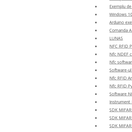
Exemplu de 
Windows 10
Arduino ex
Comanda AP
LUNAS
NFC RFID PH
Nfc NDEF ci
Nfc softwar
Software-ul
Nfc RFID An
Nfc RFID P
Software NF
Instrument 
SDK MIFARE 
SDK MIFARE 
SDK MIFARE