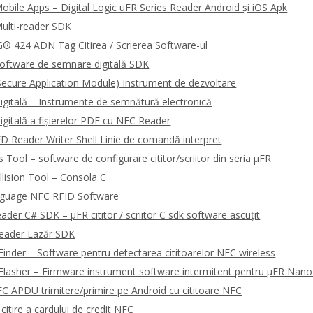
bile Apps – Digital Logic uFR Series Reader Android și iOS Apk
ulti-reader SDK
 424 ADN Tag Citirea / Scrierea Software-ul
oftware de semnare digitală SDK
ecure Application Module) Instrument de dezvoltare
gitală – Instrumente de semnătură electronică
gitală a fișierelor PDF cu NFC Reader
 Reader Writer Shell Linie de comandă interpret
Tool – software de configurare cititor/scriitor din seria μFR
llision Tool – Consola C
guage NFC RFID Software
ader C# SDK – μFR cititor / scriitor C sdk software ascuțit
Reader Lazăr SDK
Finder – Software pentru detectarea cititoarelor NFC wireless
Flasher – Firmware instrument software intermitent pentru μFR Nano
 APDU trimitere/primire pe Android cu cititoare NFC
itire a cardului de credit NFC