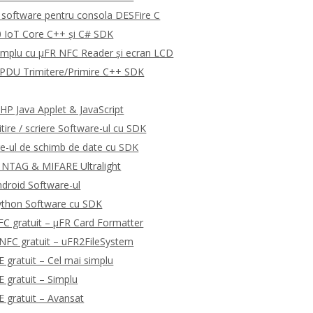
software pentru consola DESFire C
 IoT Core C++ și C# SDK
emplu cu μFR NFC Reader și ecran LCD
DU Trimitere/Primire C++ SDK
P Java Applet & JavaScript
tire / scriere Software-ul cu SDK
e-ul de schimb de date cu SDK
 NTAG & MIFARE Ultralight
droid Software-ul
ython Software cu SDK
C gratuit – μFR Card Formatter
NFC gratuit – uFR2FileSystem
gratuit – Cel mai simplu
gratuit – Simplu
 gratuit – Avansat