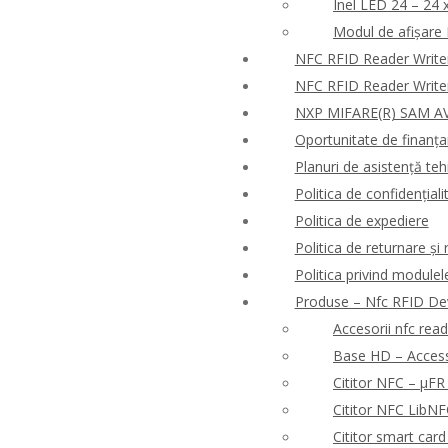
Inel LED 24 – 24 
Modul de afișare
NFC RFID Reader Write
NFC RFID Reader Write
NXP MIFARE(R) SAM AV
Oportunitate de finanț
Planuri de asistență tehn
Politica de confidențialit
Politica de expediere
Politica de returnare ș
Politica privind modulel
Produse – Nfc RFID De
Accesorii nfc rea
Base HD – Access 
Cititor NFC – μF
Cititor NFC Lib
Cititor smart ca