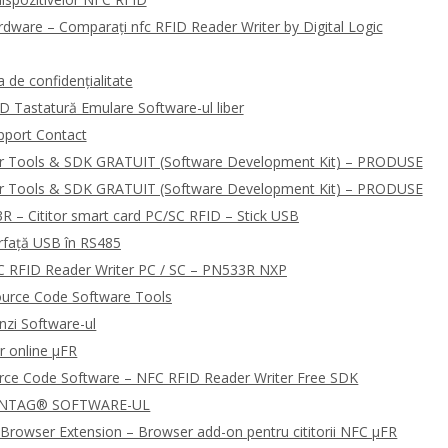
dware – Comparați nfc RFID Reader Writer by Digital Logic
de confidențialitate
D Tastatură Emulare Software-ul liber
pport Contact
r Tools & SDK GRATUIT (Software Development Kit) – PRODUSE
r Tools & SDK GRATUIT (Software Development Kit) – PRODUSE
R – Cititor smart card PC/SC RFID – Stick USB
rfață USB în RS485
 RFID Reader Writer PC / SC – PN533R NXP
urce Code Software Tools
zi Software-ul
r online μFR
urce Code Software – NFC RFID Reader Writer Free SDK
 NTAG® SOFTWARE-UL
Browser Extension – Browser add-on pentru cititorii NFC μFR