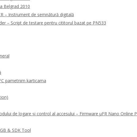
la Belgrad 2010
 – Instrument de semnătură digitală
 – Script de testare pentru cititorul bazat pe PN533
neral
ă
FC pametnim karticama
ion)
odului de logare și control al accesului – Firmware μFR Nano Online
RGB & SDK Tool