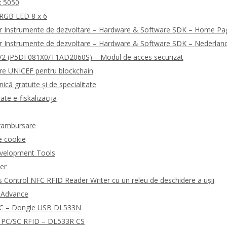
x 5050
 RGB LED 8 x 6
r Instrumente de dezvoltare – Hardware & Software SDK – Home Pa
r Instrumente de dezvoltare – Hardware & Software SDK – Nederlan
2 (P5DF081X0/T1AD2060S) – Modul de acces securizat
are UNICEF pentru blockchain
ică gratuite și de specialitate
ate e-fiskalizacija
i rambursare
e cookie
velopment Tools
der
Control NFC RFID Reader Writer cu un releu de deschidere a ușii
R Advance
NFC – Dongle USB DL533N
rd PC/SC RFID – DL533R CS