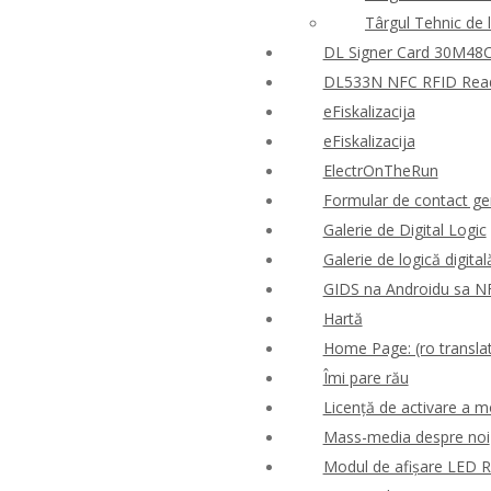
Târgul Tehnic de 
DL Signer Card 30M48CR
DL533N NFC RFID Reader
eFiskalizacija
eFiskalizacija
ElectrOnTheRun
Formular de contact ge
Galerie de Digital Logic
Galerie de logică digital
GIDS na Androidu sa N
Hartă
Home Page: (ro translat
Îmi pare rău
Licență de activare a m
Mass-media despre noi
Modul de afișare LED 