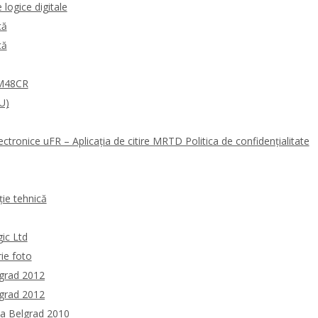
logice digitale
că
că
0M48CR
U)
ectronice uFR – Aplicația de citire MRTD Politica de confidențialitate
ie tehnică
gic Ltd
rie foto
lgrad 2012
lgrad 2012
la Belgrad 2010