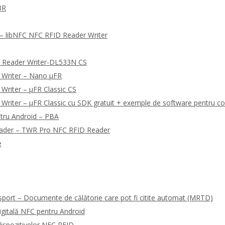
3R
 libNFC NFC RFID Reader Writer
 Reader Writer-DL533N CS
 Writer – Nano μFR
Writer – μFR Classic CS
riter – μFR Classic cu SDK gratuit + exemple de software pentru co
tru Android – PBA
eader – TWR Pro NFC RFID Reader
e
sport – Documente de călătorie care pot fi citite automat (MRTD)
gitală NFC pentru Android
ispozitivelor NFC RFID