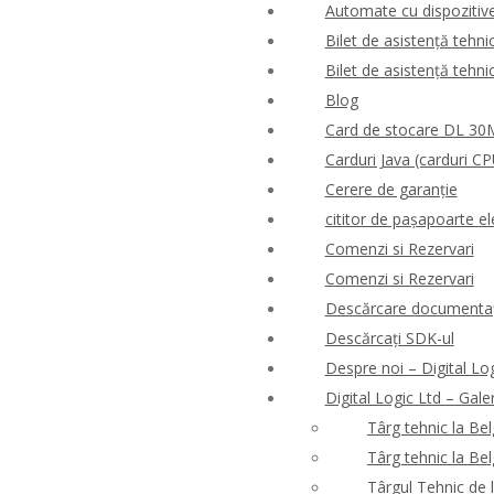
Automate cu dispozitive 
Bilet de asistență tehni
Bilet de asistență tehni
Blog
Card de stocare DL 3
Carduri Java (carduri CP
Cerere de garanție
cititor de pașapoarte el
Comenzi si Rezervari
Comenzi si Rezervari
Descărcare documentaț
Descărcați SDK-ul
Despre noi – Digital Lo
Digital Logic Ltd – Gale
Târg tehnic la Be
Târg tehnic la Be
Târgul Tehnic de 