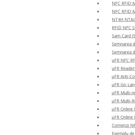
NFC RFID Mo
NFC RFID M
NT4H NTAG®
RFID NFC S
Sam Card (S
Semnarea di
Semnarea di
uFR NFC RFD
uFR Readers 
μFR Anti-Co
μFR Go Lan
μFR Multi-re
μFR Multi-
μFR Online 
μFR Online 
Comenzi NFC
Exemplu de c