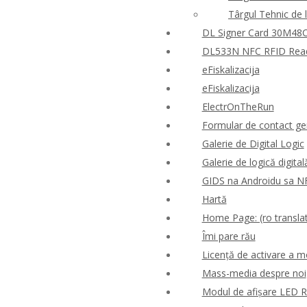
Târgul Tehnic de 
DL Signer Card 30M48CR
DL533N NFC RFID Reader
eFiskalizacija
eFiskalizacija
ElectrOnTheRun
Formular de contact ge
Galerie de Digital Logic
Galerie de logică digital
GIDS na Androidu sa N
Hartă
Home Page: (ro translat
Îmi pare rău
Licență de activare a m
Mass-media despre noi
Modul de afișare LED 