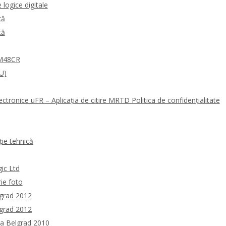
logice digitale
că
că
0M48CR
U)
ectronice uFR – Aplicația de citire MRTD Politica de confidențialitate
ie tehnică
gic Ltd
rie foto
lgrad 2012
lgrad 2012
la Belgrad 2010