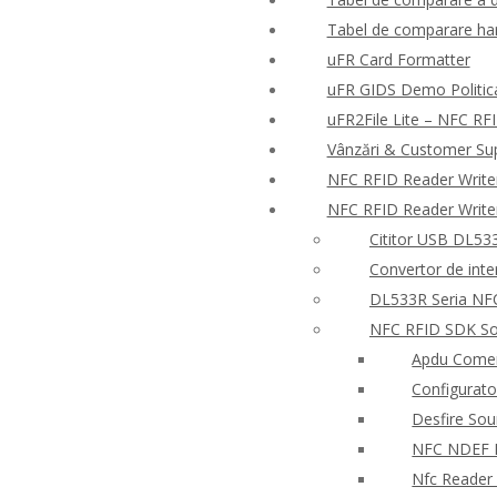
Tabel de comparare har
uFR Card Formatter
uFR GIDS Demo Politica 
uFR2File Lite – NFC RFI
Vânzări & Customer Su
NFC RFID Reader Write
NFC RFID Reader Write
Cititor USB DL533
Convertor de inte
DL533R Seria NFC
NFC RFID SDK So
Apdu Comen
Configurato
Desfire So
NFC NDEF
Nfc Reader 