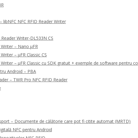
3R
 libNFC NFC RFID Reader Writer
 Reader Writer-DL533N CS
 Writer – Nano μFR
Writer – μFR Classic CS
riter – μFR Classic cu SDK gratuit + exemple de software pentru co
tru Android – PBA
eader – TWR Pro NFC RFID Reader
e
sport – Documente de călătorie care pot fi citite automat (MRTD)
gitală NFC pentru Android
ispozitivelor NFC RFID