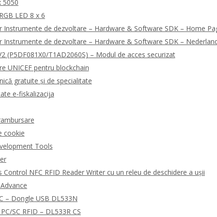
x 5050
 RGB LED 8 x 6
r Instrumente de dezvoltare – Hardware & Software SDK – Home Pa
r Instrumente de dezvoltare – Hardware & Software SDK – Nederlan
2 (P5DF081X0/T1AD2060S) – Modul de acces securizat
are UNICEF pentru blockchain
ică gratuite și de specialitate
ate e-fiskalizacija
i rambursare
e cookie
velopment Tools
der
Control NFC RFID Reader Writer cu un releu de deschidere a ușii
R Advance
NFC – Dongle USB DL533N
rd PC/SC RFID – DL533R CS