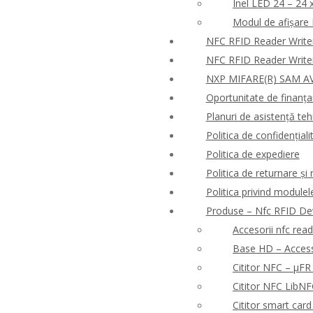
Inel LED 24 – 24 
Modul de afișare
NFC RFID Reader Write
NFC RFID Reader Write
NXP MIFARE(R) SAM AV
Oportunitate de finanț
Planuri de asistență tehn
Politica de confidențialit
Politica de expediere
Politica de returnare ș
Politica privind modulel
Produse – Nfc RFID De
Accesorii nfc rea
Base HD – Access 
Cititor NFC – μF
Cititor NFC Lib
Cititor smart ca