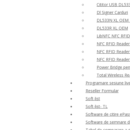
Cititor USB DL53
Dl Signer Carduri
DL533N XL OEM –
DL533R XL OEM
LibNFC NFC RFID
NFC RFID Reader
NFC RFID Reader 
NFC RFID Reader W
Power Bridge pen
Total Wireless R
Programare sesiune liv
Reseller Formular
Soft-list
Soft-list- TL
Software de citire ePas
Software de semnare di
Tabel de comparare a d