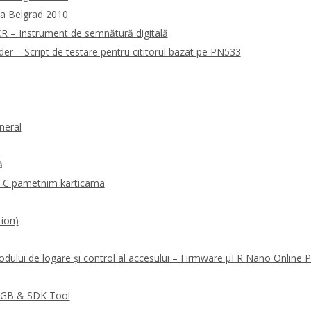
la Belgrad 2010
 – Instrument de semnătură digitală
 – Script de testare pentru cititorul bazat pe PN533
neral
ă
FC pametnim karticama
ion)
odului de logare și control al accesului – Firmware μFR Nano Online
RGB & SDK Tool