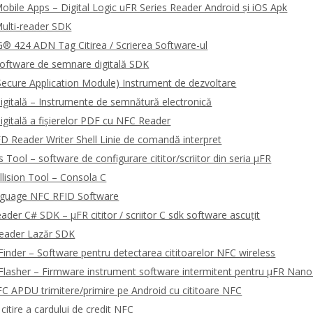
bile Apps – Digital Logic uFR Series Reader Android și iOS Apk
ulti-reader SDK
 424 ADN Tag Citirea / Scrierea Software-ul
oftware de semnare digitală SDK
ecure Application Module) Instrument de dezvoltare
gitală – Instrumente de semnătură electronică
gitală a fișierelor PDF cu NFC Reader
 Reader Writer Shell Linie de comandă interpret
Tool – software de configurare cititor/scriitor din seria μFR
llision Tool – Consola C
guage NFC RFID Software
ader C# SDK – μFR cititor / scriitor C sdk software ascuțit
Reader Lazăr SDK
Finder – Software pentru detectarea cititoarelor NFC wireless
Flasher – Firmware instrument software intermitent pentru μFR Nano
 APDU trimitere/primire pe Android cu cititoare NFC
itire a cardului de credit NFC