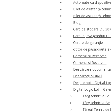
Automate cu dispozitive 
Bilet de asistență tehni
Bilet de asistență tehni
Blog
Card de stocare DL 3
Carduri Java (carduri CP
Cerere de garanție
cititor de pașapoarte el
Comenzi si Rezervari
Comenzi si Rezervari
Descărcare documentaț
Descărcați SDK-ul
Despre noi – Digital Lo
Digital Logic Ltd – Gale
Târg tehnic la Be
Târg tehnic la Be
Târgul Tehnic de 