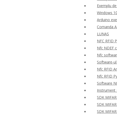
Exemplu de 
Windows 10
Arduino ex
Comanda AP
LUNAS
NFC RFID PH
Nfc NDEF ci
Nfc softwar
Software-ul
Nfc RFID An
Nfc RFID P
Software NF
Instrument 
SDK MIFARE 
SDK MIFARE 
SDK MIFARE