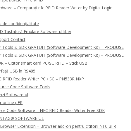
dware – Comparați nfc RFID Reader Writer by Digital Logic
de confidențialitate
D Tastatură Emulare Software-ul liber
pport Contact
r Tools & SDK GRATUIT (Software Development Kit) – PRODUSE
r Tools & SDK GRATUIT (Software Development Kit) – PRODUSE
R – Cititor smart card PC/SC RFID – Stick USB
rfață USB în RS485
 RFID Reader Writer PC / SC – PN533R NXP
urce Code Software Tools
zi Software-ul
r online μFR
urce Code Software – NFC RFID Reader Writer Free SDK
 NTAG® SOFTWARE-UL
Browser Extension – Browser add-on pentru cititorii NFC μFR