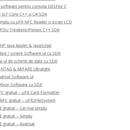
software pentru consola DESFire C
 IoT Core C++ și C# SDK
emplu cu μFR NFC Reader și ecran LCD
DU Trimitere/Primire C++ SDK
P Java Applet & JavaScript
tire / scriere Software-ul cu SDK
e-ul de schimb de date cu SDK
 NTAG & MIFARE Ultralight
droid Software-ul
ython Software cu SDK
C gratuit – μFR Card Formatter
NFC gratuit – uFR2FileSystem
gratuit – Cel mai simplu
gratuit – Simplu
 gratuit – Avansat