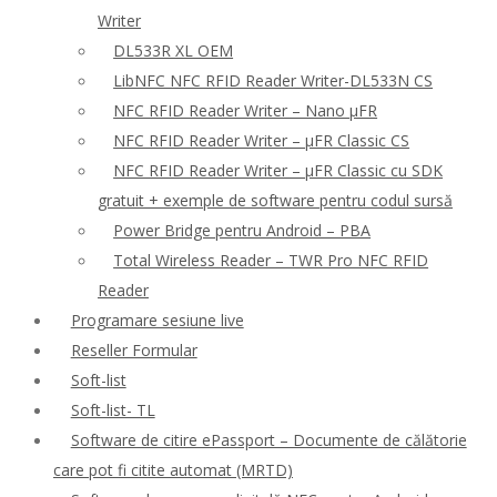
Writer
DL533R XL OEM
LibNFC NFC RFID Reader Writer-DL533N CS
NFC RFID Reader Writer – Nano μFR
NFC RFID Reader Writer – μFR Classic CS
NFC RFID Reader Writer – μFR Classic cu SDK
gratuit + exemple de software pentru codul sursă
Power Bridge pentru Android – PBA
Total Wireless Reader – TWR Pro NFC RFID
Reader
Programare sesiune live
Reseller Formular
Soft-list
Soft-list- TL
Software de citire ePassport – Documente de călătorie
care pot fi citite automat (MRTD)