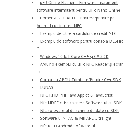
μFR Online Flasher – Firmware instrument
software intermitent pentru μFR Nano Online
Comenzi NFC APDU trimitere/primire pe
Android cu cititoare NFC
Exemplu de citire a cardului de credit NFC
Exemplu de software pentru consola DESFire
C
Windows 10 IoT Core C++ și C# SDK
Arduino exemplu cu μFR NFC Reader și ecran
LCD
Comanda APDU Trimitere/Primire C++ SDK
LUNAS
NFC RFID PHP Java Applet & JavaScript
Nfc NDEF citire / scriere Software-ul cu SDK
Nfc software-ul de schimb de date cu SDK
Software-ul NTAG & MIFARE Ultralight
Nfc RFID Android Software-ul