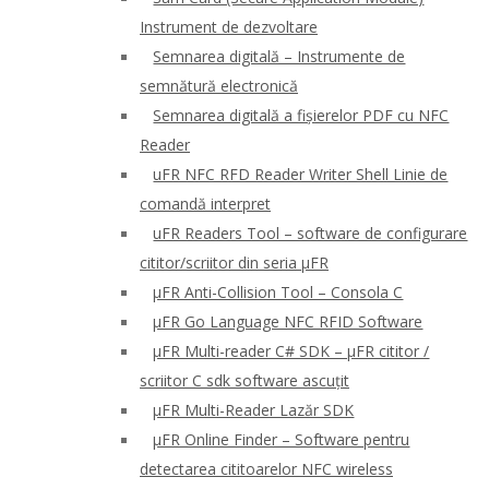
Instrument de dezvoltare
Semnarea digitală – Instrumente de
semnătură electronică
Semnarea digitală a fișierelor PDF cu NFC
Reader
uFR NFC RFD Reader Writer Shell Linie de
comandă interpret
uFR Readers Tool – software de configurare
cititor/scriitor din seria μFR
μFR Anti-Collision Tool – Consola C
μFR Go Language NFC RFID Software
μFR Multi-reader C# SDK – μFR cititor /
scriitor C sdk software ascuțit
μFR Multi-Reader Lazăr SDK
μFR Online Finder – Software pentru
detectarea cititoarelor NFC wireless