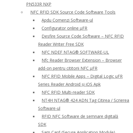
PN533R NXP
NFC RFID SDK Source Code Software Tools
Apdu Comenzi Software-ul
Configurator online μFR
Desfire Source Code Software – NFC RFID
Reader Writer Free SDK
NFC NDEF NTAG® SOFTWARE-UL
Nfc Reader Browser Extension – Browser
add-on pentru cititorii NFC μFR
NFC RFID Mobile Apps – Digital Logic uFR
Series Reader Android și iOS Apk
NFC RFID Multi-reader SDK
NT4H NTAG® 424 ADN Tag Citirea / Scrierea
Software-ul
RFID NFC Software de semnare digitală
SDK
Sam Card (Secure Application Module)