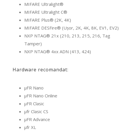
MIFARE Ultralight®
MIFARE Ultralight C®
MIFARE Plus® (2K, 4K)
MIFARE DESFire® (Ușor, 2K, 4K, 8K, EV1, EV2)
NXP NTAG® 21x (210, 213, 215, 216, Tag
Tamper)
NXP NTAG® 4xx ADN (413, 424)
Hardware recomandat:
μFR Nano
μFR Nano Online
μFR Clasic
μfr Clasic CS
μFR Advance
μfr XL