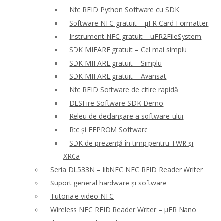
Nfc RFID Python Software cu SDK
Software NFC gratuit – μFR Card Formatter
Instrument NFC gratuit – uFR2FileSystem
SDK MIFARE gratuit – Cel mai simplu
SDK MIFARE gratuit – Simplu
SDK MIFARE gratuit – Avansat
Nfc RFID Software de citire rapidă
DESFire Software SDK Demo
Releu de declanșare a software-ului
Rtc și EEPROM Software
SDK de prezență în timp pentru TWR și
XRCa
Seria DL533N – libNFC NFC RFID Reader Writer
Suport general hardware și software
Tutoriale video NFC
Wireless NFC RFID Reader Writer – μFR Nano