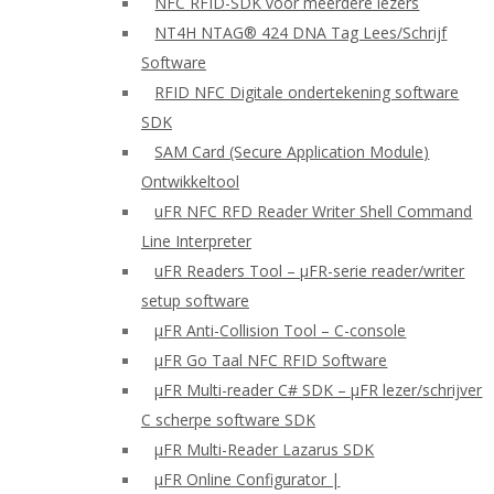
NFC RFID-SDK voor meerdere lezers
NT4H NTAG® 424 DNA Tag Lees/Schrijf
Software
RFID NFC Digitale ondertekening software
SDK
SAM Card (Secure Application Module)
Ontwikkeltool
uFR NFC RFD Reader Writer Shell Command
Line Interpreter
uFR Readers Tool – μFR-serie reader/writer
setup software
μFR Anti-Collision Tool – C-console
μFR Go Taal NFC RFID Software
μFR Multi-reader C# SDK – μFR lezer/schrijver
C scherpe software SDK
μFR Multi-Reader Lazarus SDK
μFR Online Configurator |