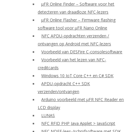
μFR Online Finder – Software voor het
detecteren van draadloze NFC-lezers
μFR Online Flasher – Firmware flashing
software tool voor μFR Nano Online
NFC APDU-opdrachten verzenden /
ontvangen op Android met NFC-lezers
Voorbeeld van DESFire C-consolesoftware
Voorbeeld van het lezen van NFC-
creditcards
Windows 10 IoT Core C++ en C# SDK
APDU-opdracht C++ SDK
verzenden/ontvangen
Arduino voorbeeld met μFR NFC Reader en
LCD display
LUNAS
NFC RFID PHP Java Applet > JavaScript
NFC NDEF-lees-/schrijfsoftware met SDK