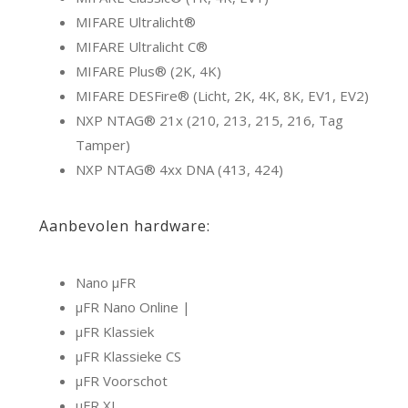
MIFARE Ultralicht®
MIFARE Ultralicht C®
MIFARE Plus® (2K, 4K)
MIFARE DESFire® (Licht, 2K, 4K, 8K, EV1, EV2)
NXP NTAG® 21x (210, 213, 215, 216, Tag
Tamper)
NXP NTAG® 4xx DNA (413, 424)
Aanbevolen hardware:
Nano μFR
μFR Nano Online |
μFR Klassiek
μFR Klassieke CS
μFR Voorschot
μFR XL