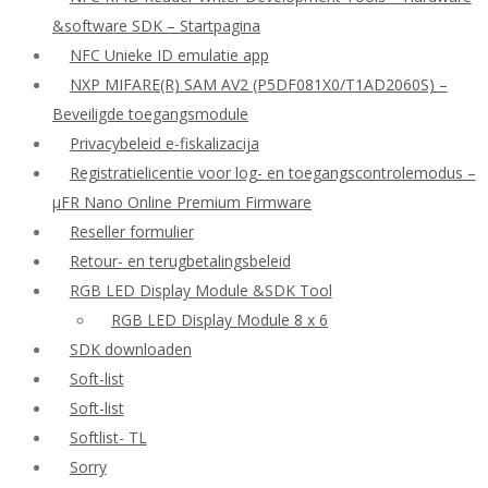
&software SDK – Startpagina
NFC Unieke ID emulatie app
NXP MIFARE(R) SAM AV2 (P5DF081X0/T1AD2060S) –
Beveiligde toegangsmodule
Privacybeleid e-fiskalizacija
Registratielicentie voor log- en toegangscontrolemodus –
μFR Nano Online Premium Firmware
Reseller formulier
Retour- en terugbetalingsbeleid
RGB LED Display Module &SDK Tool
RGB LED Display Module 8 x 6
SDK downloaden
Soft-list
Soft-list
Softlist- TL
Sorry