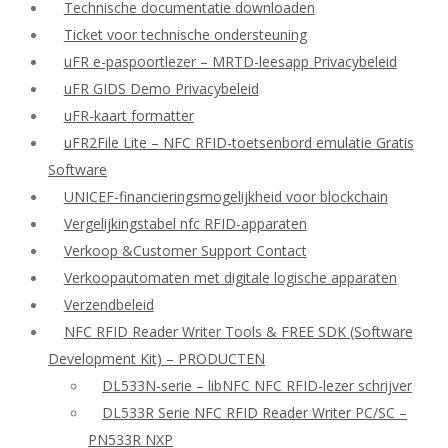
Technische documentatie downloaden
Ticket voor technische ondersteuning
uFR e-paspoortlezer – MRTD-leesapp Privacybeleid
uFR GIDS Demo Privacybeleid
uFR-kaart formatter
uFR2File Lite – NFC RFID-toetsenbord emulatie Gratis
Software
UNICEF-financieringsmogelijkheid voor blockchain
Vergelijkingstabel nfc RFID-apparaten
Verkoop &Customer Support Contact
Verkoopautomaten met digitale logische apparaten
Verzendbeleid
NFC RFID Reader Writer Tools & FREE SDK (Software
Development Kit) – PRODUCTEN
DL533N-serie – libNFC NFC RFID-lezer schrijver
DL533R Serie NFC RFID Reader Writer PC/SC –
PN533R NXP