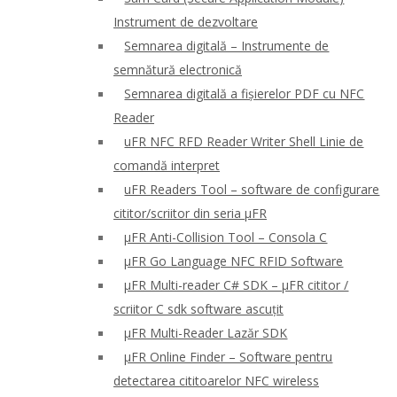
Instrument de dezvoltare
Semnarea digitală – Instrumente de
semnătură electronică
Semnarea digitală a fișierelor PDF cu NFC
Reader
uFR NFC RFD Reader Writer Shell Linie de
comandă interpret
uFR Readers Tool – software de configurare
cititor/scriitor din seria μFR
μFR Anti-Collision Tool – Consola C
μFR Go Language NFC RFID Software
μFR Multi-reader C# SDK – μFR cititor /
scriitor C sdk software ascuțit
μFR Multi-Reader Lazăr SDK
μFR Online Finder – Software pentru
detectarea cititoarelor NFC wireless