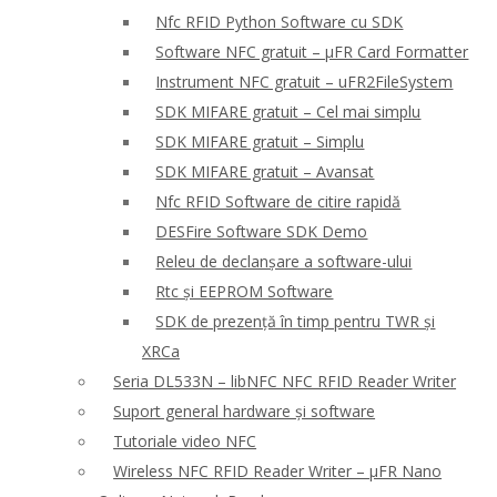
Nfc RFID Python Software cu SDK
Software NFC gratuit – μFR Card Formatter
Instrument NFC gratuit – uFR2FileSystem
SDK MIFARE gratuit – Cel mai simplu
SDK MIFARE gratuit – Simplu
SDK MIFARE gratuit – Avansat
Nfc RFID Software de citire rapidă
DESFire Software SDK Demo
Releu de declanșare a software-ului
Rtc și EEPROM Software
SDK de prezență în timp pentru TWR și
XRCa
Seria DL533N – libNFC NFC RFID Reader Writer
Suport general hardware și software
Tutoriale video NFC
Wireless NFC RFID Reader Writer – μFR Nano