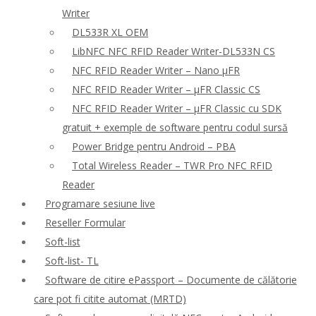
Writer
DL533R XL OEM
LibNFC NFC RFID Reader Writer-DL533N CS
NFC RFID Reader Writer – Nano μFR
NFC RFID Reader Writer – μFR Classic CS
NFC RFID Reader Writer – μFR Classic cu SDK
gratuit + exemple de software pentru codul sursă
Power Bridge pentru Android – PBA
Total Wireless Reader – TWR Pro NFC RFID
Reader
Programare sesiune live
Reseller Formular
Soft-list
Soft-list- TL
Software de citire ePassport – Documente de călătorie
care pot fi citite automat (MRTD)