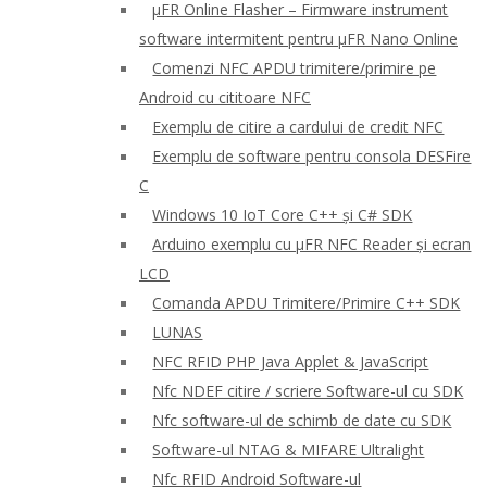
μFR Online Flasher – Firmware instrument
software intermitent pentru μFR Nano Online
Comenzi NFC APDU trimitere/primire pe
Android cu cititoare NFC
Exemplu de citire a cardului de credit NFC
Exemplu de software pentru consola DESFire
C
Windows 10 IoT Core C++ și C# SDK
Arduino exemplu cu μFR NFC Reader și ecran
LCD
Comanda APDU Trimitere/Primire C++ SDK
LUNAS
NFC RFID PHP Java Applet & JavaScript
Nfc NDEF citire / scriere Software-ul cu SDK
Nfc software-ul de schimb de date cu SDK
Software-ul NTAG & MIFARE Ultralight
Nfc RFID Android Software-ul