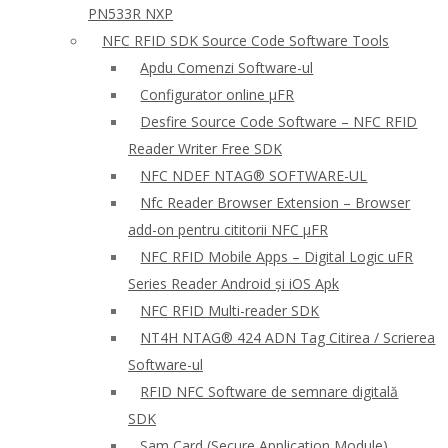
PN533R NXP
NFC RFID SDK Source Code Software Tools
Apdu Comenzi Software-ul
Configurator online μFR
Desfire Source Code Software – NFC RFID
Reader Writer Free SDK
NFC NDEF NTAG® SOFTWARE-UL
Nfc Reader Browser Extension – Browser
add-on pentru cititorii NFC μFR
NFC RFID Mobile Apps – Digital Logic uFR
Series Reader Android și iOS Apk
NFC RFID Multi-reader SDK
NT4H NTAG® 424 ADN Tag Citirea / Scrierea
Software-ul
RFID NFC Software de semnare digitală
SDK
Sam Card (Secure Application Module)