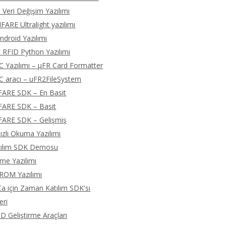
 Veri Değişim Yazılımı
ARE Ultralight yazılımı
droid Yazılımı
 RFID Python Yazılımı
C Yazılımı – μFR Card Formatter
C aracı – uFR2FileSystem
FARE SDK – En Basit
FARE SDK – Basit
FARE SDK – Gelişmiş
zlı Okuma Yazılımı
zılım SDK Demosu
eme Yazılımı
ROM Yazılımı
 için Zaman Katılım SDK'sı
eri
D Geliştirme Araçları