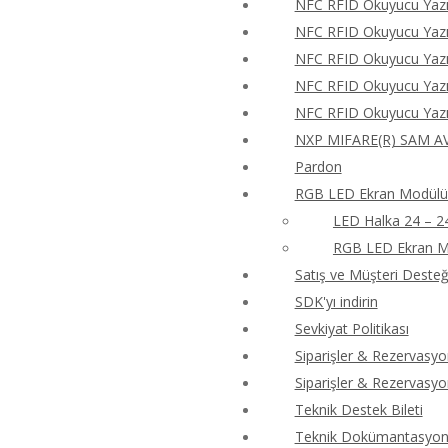
NFC RFID Okuyucu Yazıc
NFC RFID Okuyucu Yazıc
NFC RFID Okuyucu Yazıc
NFC RFID Okuyucu Yazıc
NFC RFID Okuyucu Yazıc
NXP MIFARE(R) SAM AV
Pardon
RGB LED Ekran Modülü 
LED Halka 24 – 2
RGB LED Ekran M
Satış ve Müşteri Desteği
SDK'yı indirin
Sevkiyat Politikası
Siparişler & Rezervasyo
Siparişler & Rezervasyo
Teknik Destek Bileti
Teknik Dokümantasyon 