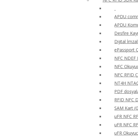
APDU comma
APDU Komut
Desfire Kay
Dijital İmza
ePassport O
NFC NDEF 
NFC Okuyucu
NFC RFID Ç
NT4H NTAG®
PDF dosyala
RFID NFC Di
SAM Kart (G
uFR NFC RFD
uFR NFC RFD
uFR Okuyucu