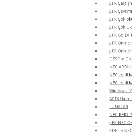
μFR Çarpışm
μFR Çevrimi
μFR Çok oku
μFR Çok Ok
μFR Go Dil 
μFR Online 
μFR Online 
DESFire C k
NFC APDU k
NFC kredi k
NFC kredi k
Windows 10
APDU komu
LUNALAR
NFC RFID PH
μFR NFC Oku
SDK ile NF