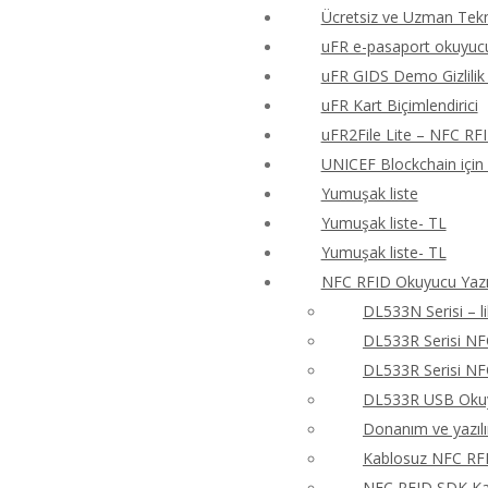
Ücretsiz ve Uzman Tekn
uFR e-pasaport okuyucu
uFR GIDS Demo Gizlilik 
uFR Kart Biçimlendirici
uFR2File Lite – NFC RF
UNICEF Blockchain için
Yumuşak liste
Yumuşak liste- TL
Yumuşak liste- TL
NFC RFID Okuyucu Yazıc
DL533N Serisi – 
DL533R Serisi N
DL533R Serisi N
DL533R USB Okuyu
Donanım ve yazıl
Kablosuz NFC RFI
NFC RFID SDK Kay