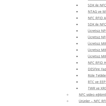
SDK ile NFC
NTAG ve MIF
NFC RFID An
SDK ile NFC
Ücretsiz NF
Ücretsiz NF
Ücretsiz MI
Ücretsiz MI
Ücretsiz MI
NFC RFID Hı
DESFire Ya
Röle Tetikl
RTC ve EEP
TWR ve XRCa
NFC video eğitiml
Ürünler – NFC RFI