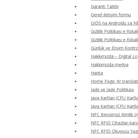
Garanti Talebi
Genel iletişim formu
GIDS na Androidu sa N
Gizlilik Politikası e-fiskal
Gizlilik Politikası e-fiskal
Günlük ve Erişim Kontr
Hakkımızda – Digital Lo
Hakkımızda medya
Harita
Home Page: (tr translat
İade ve İade Politikası
Java Kartları (CPU Kartla
Java Kartları (CPU Kartla
NFC Benzersiz Kimlik 
NFC RFID Cihazları karş
NFC RFID Okuyucu Yazıcı