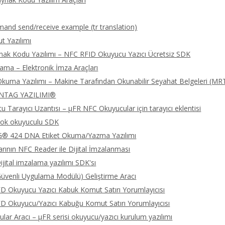
nd send/receive example (tr translation)
 Yazılımı
nak Kodu Yazılımı – NFC RFID Okuyucu Yazıcı Ücretsiz SDK
lama – Elektronik İmza Araçları
kuma Yazılımı – Makine Tarafından Okunabilir Seyahat Belgeleri (MR
NTAG YAZILIMI®
 Tarayıcı Uzantısı – μFR NFC Okuyucular için tarayıcı eklentisi
ok okuyuculu SDK
 424 DNA Etiket Okuma/Yazma Yazılımı
rının NFC Reader ile Dijital İmzalanması
jital imzalama yazılımı SDK'sı
üvenli Uygulama Modülü) Geliştirme Aracı
 Okuyucu Yazıcı Kabuk Komut Satırı Yorumlayıcısı
 Okuyucu/Yazıcı Kabuğu Komut Satırı Yorumlayıcısı
lar Aracı – μFR serisi okuyucu/yazıcı kurulum yazılımı