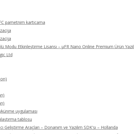
FC pametnim karticama
izacija
izacija
olü Modu Etkinleştirme Lisansı – μFR Nano Online Premium Ürün Yazıl
gic Ltd
ion)
rı)
rı)
öykünme uygulaması
ılaştırma tablosu
 Geliştirme Araçları – Donanım ve Yazılım SDK'sı – Hollanda