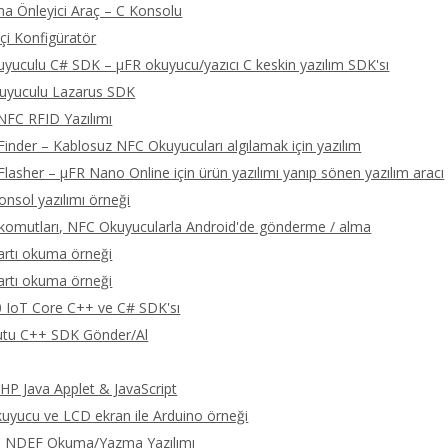
a Önleyici Araç – C Konsolu
çi Konfigüratör
yuculu C# SDK – μFR okuyucu/yazıcı C keskin yazılım SDK'sı
uyuculu Lazarus SDK
NFC RFID Yazılımı
Finder – Kablosuz NFC Okuyucuları algılamak için yazılım
Flasher – μFR Nano Online için ürün yazılımı yanıp sönen yazılım aracı
onsol yazılımı örneği
omutları, NFC Okuyucularla Android'de gönderme / alma
artı okuma örneği
artı okuma örneği
 IoT Core C++ ve C# SDK'sı
tu C++ SDK Gönder/Al
P Java Applet & JavaScript
yucu ve LCD ekran ile Arduino örneği
C NDEF Okuma/Yazma Yazılımı