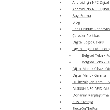
Android için NFC Dijital
Android için NFC Dijital
Bayi Formu
Blog
Canlı Oturum Randevus
Çerezler Politikası
Digital Logic Galerisi
Digital Logic Ltd – Foto
Belgrad Teknik Fu
Belgrad Teknik Fu
Dijital Mantık Cihazlı O
Dijital Mantık Galerisi
DL İmzalayan Kartı 30M4
DL533N NFC RFID OKUY
Donanım Karşılaştırma T
eFiskalizacija
ElectrOnTheRun