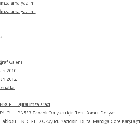
 İmzalama yazılımı
 İmzalama yazılımı
u
ğraf Galerisi
arı 2010
arı 2012
tomatlar
8CR – Dijital imza aracı
UCU – PN533 Tabanlı Okuyucu için Test Komut Dosyası
ablosu – NFC RFID Okuyucu Yazıcısını Dijital Mantığa Göre Karşılaştı