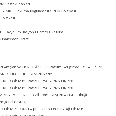
ik Destek Planları
 – MRTD okuma uygulaması Gizlilik Politikası
Politikası
ID Klavye Emülasyonu Ücretsiz Yazılım
 Finansman Fırsatı
ı Araçları ve ÜCRETSİZ SDK (Yazılım Geliştirme Kiti) – ÜRÜNLER
libNFC NFC RFID Okuyucu Yazıcı
FC RFID Okuyucu Yazıcı PC/SC – PN533R NXP
FC RFID Okuyucu Yazıcı PC/SC – PN533R NXP
cu – PC/SC RFID Akıllı Kart Okuyucu – USB Çubuğu
ım genel desteği
D Okuyucu Yazıcı – μFR Nano Online – Ağ Okuyucu
nak Kodu Yazılım Araçları