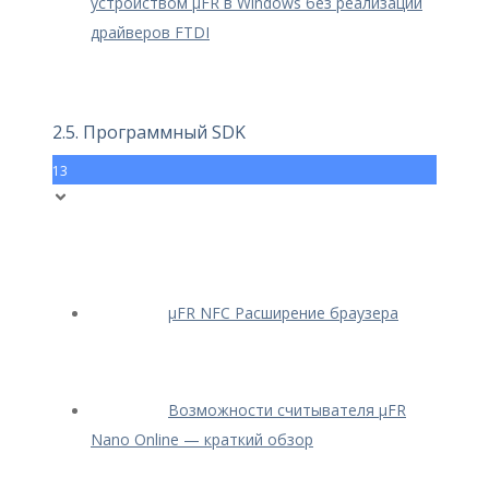
устройством μFR в Windows без реализации
драйверов FTDI
2.5. Программный SDK
13
μFR NFC Расширение браузера
Возможности считывателя μFR
Nano Online — краткий обзор