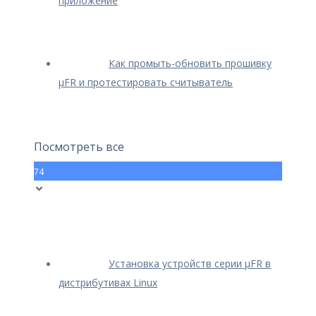
приложение
Как промыть-обновить прошивку
μFR и протестировать считыватель
Посмотреть все
74
Установка устройств серии μFR в
дистрибутивах Linux