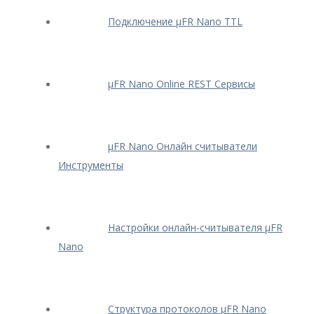
Подключение μFR Nano TTL
μFR Nano Online REST Сервисы
μFR Nano Онлайн считыватели
Инструменты
Настройки онлайн-считывателя μFR
Nano
Структура протоколов μFR Nano