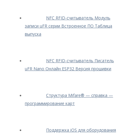
NFC RFID-считыватель Модуль
записи uFR серии Встроенное ПО Таблица
выпуска
NFC RFID-считыватель Писатель
uFR Nano Онлайн ESP32 Версия прошивки
Структура Mifare® — cправка —
программирование карт
Поддержка iOS для оборудования