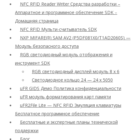
NFC RFID Reader Writer Средства разработки –
Аппаратное и программное обеспечение SDK –
Домашняя страница
NFC RFID Мульти-считыватель SDK
NXP MIFARE(R) SAM AV2 (P5DF081X0/T1AD2060S) —
Модуль безопасного доступа
RGB светодиодный модуль отображения и
инструмент SDK
RGB светодиодный дисплей модуль 8 x 6
Светодиодное кольцо 24 — 24 x 5050
uFR GIDS Демо Политика конфиденциальности
uFR модуль форматирования карт памяти
uFR2File Lite — NFC RFID Эмуляция клавиатуры
Бесплатное программное обеспечение
Бесплатные и экспертные планы технической
поддержки
Блог