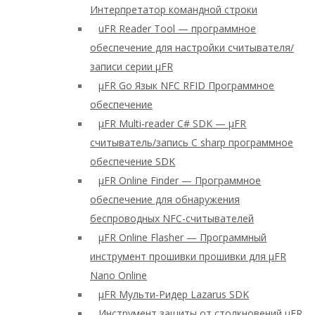
Интерпретатор командной строки
uFR Reader Tool — программное
обеспечение для настройки считывателя/
записи серии μFR
μFR Go Язык NFC RFID Программное
обеспечение
μFR Multi-reader C# SDK — μFR
считыватель/запись C sharp программное
обеспечение SDK
μFR Online Finder — Программное
обеспечение для обнаружения
беспроводных NFC-считывателей
μFR Online Flasher — Программный
инструмент прошивки прошивки для μFR
Nano Online
μFR Мульти-Ридер Lazarus SDK
Инструмент защиты от столкновений μFR