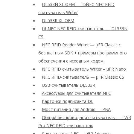
DL533N XL OEM — libNFC NFC RFID
считыватель Writer
DL533R XL OEM
LibNFC NFC RFID-считыватель — DL533N
CS
NFC RFID Reader Writer — μFR Classic с
бесплатным SDK + примеры программного
обеспечения с исходным кодом
NFC RFID считыватель Writer – μFR Nano
NFC RFID-считыватель — μFR Classic CS
USB-считыватель DL533R
Аксессуары для считывателя NFC
Карточки подписанта DL
Мост питания для Android — PBA
Общий беспроводной считыватель — TWR
Pro NFC RFID считыватель
Считыватель NFC — μFR Advance