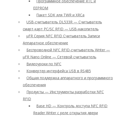
Программное обеспечение RTC и
EEPROM
Пакет SDK для TWR и XRCa
USB-считыватель DL533R — Считыватель
смарт-карт PC/SC RFID — USB-накопитель
μFR Серия NFC RFID Считыватель Записи
Аппаратное обеспечение
Беспроводной NFC RFID-считыватель Writer —
μFR Nano Online — Сетевой считыватель
Видеоуроки по NFC
Конвертер интерфейса USB в RS485
Общая поддержка аппаратного и программного
обеспечения
Продукты — Инструменты разработки NFC
RFID
Base HD — Контроль доступа NFC RFID
Reader Writer с реле открытия двери