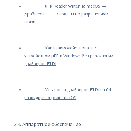
uFR Reader Writer на macOS —
Драйверы FTDI и советы по разрешениям
связи
Как взаимодействовать с
устройством μFR в Windows без реализации
драйверов FTDI
Установка драйверов FTDI на 64-
разрядную версию macOS
2.4. Аппаратное обеспечение