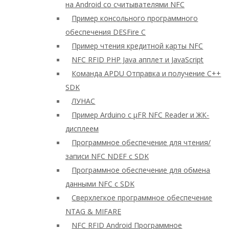
на Android со считывателями NFC
Пример консольного программного
обеспечения DESFire C
Пример чтения кредитной карты NFC
NFC RFID PHP Java апплет и JavaScript
Команда APDU Отправка и получение C++
SDK
ЛУНАС
Пример Arduino с μFR NFC Reader и ЖК-
дисплеем
Программное обеспечение для чтения/
записи NFC NDEF с SDK
Программное обеспечение для обмена
данными NFC с SDK
Сверхлегкое программное обеспечение
NTAG & MIFARE
NFC RFID Android Программное