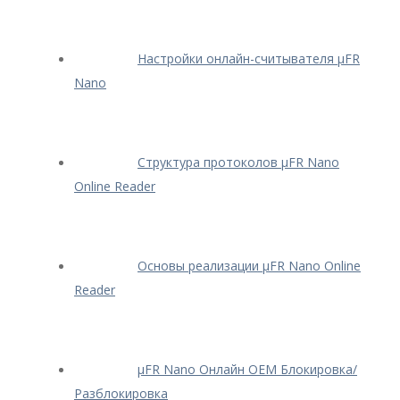
Настройки онлайн-считывателя μFR
Nano
Структура протоколов μFR Nano
Online Reader
Основы реализации μFR Nano Online
Reader
μFR Nano Онлайн OEM Блокировка/
Разблокировка