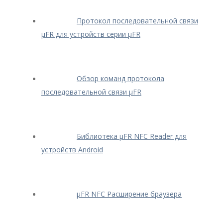
Протокол последовательной связи
μFR для устройств серии μFR
Обзор команд протокола
последовательной связи μFR
Библиотека μFR NFC Reader для
устройств Android
μFR NFC Расширение браузера