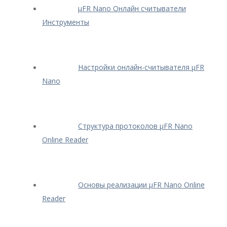
μFR Nano Онлайн считыватели
Инструменты
Настройки онлайн-считывателя μFR
Nano
Структура протоколов μFR Nano
Online Reader
Основы реализации μFR Nano Online
Reader