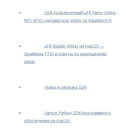
USB-подключенный μFR Nano Online
NFC RFID считыватель Writer на Raspberry Pi
uFR Reader Writer на macOS —
Драйверы FTDI и советы по разрешениям
связи
Поиск и загрузка SDK
Запуск Python SDK/программного
обеспечения на macOS