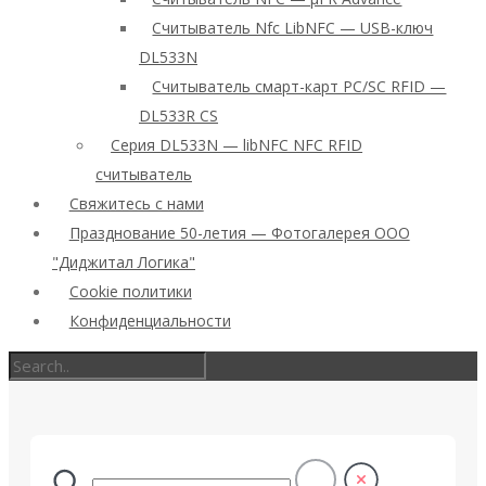
Считыватель Nfc LibNFC — USB-ключ
DL533N
Считыватель смарт-карт PC/SC RFID —
DL533R CS
Серия DL533N — libNFC NFC RFID
считыватель
Свяжитесь с нами
Празднование 50-летия — Фотогалерея ООО
"Диджитал Логика"
Cookie политики
Конфиденциальности