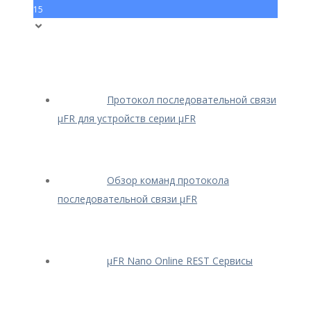
15
Протокол последовательной связи
μFR для устройств серии μFR
Обзор команд протокола
последовательной связи μFR
μFR Nano Online REST Сервисы