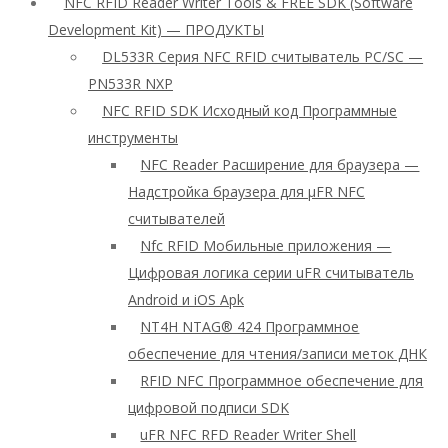
NFC RFID Reader Writer Tools & FREE SDK (Software
Development Kit) — ПРОДУКТЫ
DL533R Серия NFC RFID считыватель PC/SC —
PN533R NXP
NFC RFID SDK Исходный код Программные
инструменты
NFC Reader Расширение для браузера —
Надстройка браузера для μFR NFC
считывателей
Nfc RFID Мобильные приложения —
Цифровая логика серии uFR считыватель
Android и iOS Apk
NT4H NTAG® 424 Программное
обеспечение для чтения/записи меток ДНК
RFID NFC Программное обеспечение для
цифровой подписи SDK
uFR NFC RFD Reader Writer Shell