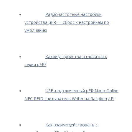
Радиочастотные настройки
устройства μFR — сброс к настройкам по
умолчанию
Какие устройства относятся к
серии μFR?
USB-подключенный μFR Nano Online
NFC RFID считыватель Writer на Raspberry Pi
Как взаимодействовать с