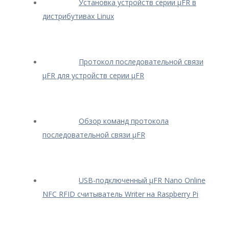
Установка устройств серии μFR в
дистрибутивах Linux
Протокол последовательной связи
μFR для устройств серии μFR
Обзор команд протокола
последовательной связи μFR
USB-подключенный μFR Nano Online
NFC RFID считыватель Writer на Raspberry Pi