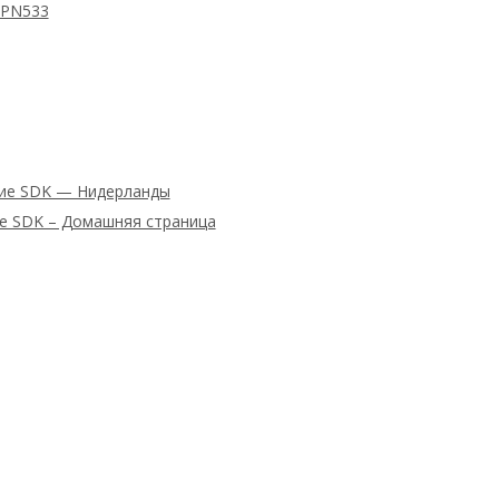
 PN533
ние SDK — Нидерланды
ие SDK – Домашняя страница