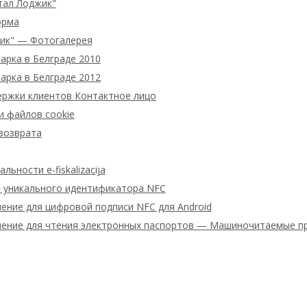
тал Лоджик"
орма
ик" — Фотогалерея
арка в Белграде 2010
арка в Белграде 2012
ержки клиентов Контактное лицо
и файлов cookie
возврата
ьности e-fiskalizacija
 уникального идентификатора NFC
ение для цифровой подписи NFC для Android
ение для чтения электронных паспортов — Машиночитаемые п