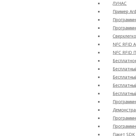
ЛУНАС
Пример Ard
Программн
Программн
Сверхлегк
NFC RFID 
NFC RFID 
Бесплатно
Бесплатны
Бесплатны
Бесплатны
Бесплатны
Программн
Демонстра
Программн
Программн
Пакет SDK