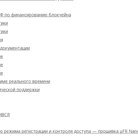
 по финансированию блокчейна
гики
гики
ия
 документации
ие
ие
ие
жиме реального времени
ической поддержки
48CR
ю режима регистрации и контроля доступа — прошивка μFR Nano