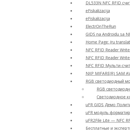
DL533N NFC RFID счи
eFiskalizacija
eFiskalizacija
ElectrOnTheRun
GIDS na Androidu sa N
Home Page: (ru translat
NFC RFID Reader Wri
NFC RFID Reader Writ
NFC RFID Мульти-счи
NXP MIFARE(R) SAM A
RGB светодиодный мо
RGB светодиодны
Светодиодное ко
uFR GIDS Демо Полит
uFR модуль форматир
uFR2File Lite — NFC 
Бесплатные и экспер