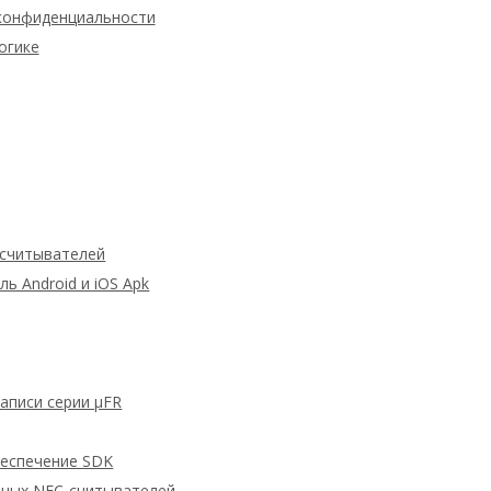
конфиденциальности
огике
 считывателей
 Android и iOS Apk
аписи серии μFR
беспечение SDK
дных NFC-считывателей