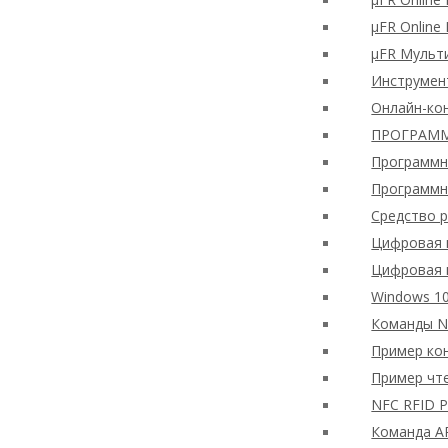
μFR Online
μFR Мульти
Инструмен
Онлайн-ко
ПРОГРАММ
Программно
Программн
Средство р
Цифровая 
Цифровая 
Windows 10
Команды N
Пример ко
Пример чт
NFC RFID P
Команда A