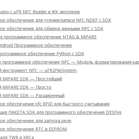
uino с μFR NFC Reader и ЖК-дисплеем
ое обеспечение для чтения/записи NFC NDEF с SDK
ое обеспечение для обмена данными NFC с SDK
ое программное обеспечение NTAG & MIFARE
Android Программное обеспечение
Программное обеспечение Python с SDK
е программное обеспечение NFC — Модуль форматирования ка
й инструмент NFC — uFR2FileSystem
й MIFARE SDK — Простейший
й MIFARE SDK — Просто
й MIFARE SDK — Расширенный
ое обеспечение nfc RFID для быстрого считывания
ция ПАКЕТА SDK для программного обеспечения DESFire
ое обеспечение для запуска реле
ое обеспечение RTC и EEPROM
 для TWR и XRCa