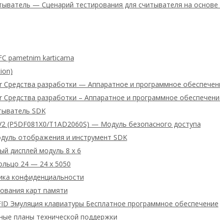
тыватель — Сценарий тестирования для считывателя на основе
FC pametnim karticama
ion)
ter Средства разработки — Аппаратное и программное обеспече
er Средства разработки – Аппаратное и программное обеспечен
тыватель SDK
V2 (P5DF081X0/T1AD2060S) — Модуль безопасного доступа
дуль отображения и инструмент SDK
й дисплей модуль 8 x 6
льцо 24 — 24 x 5050
ика конфиденциальности
ования карт памяти
RFID Эмуляция клавиатуры Бесплатное программное обеспечение
тные планы технической поддержки