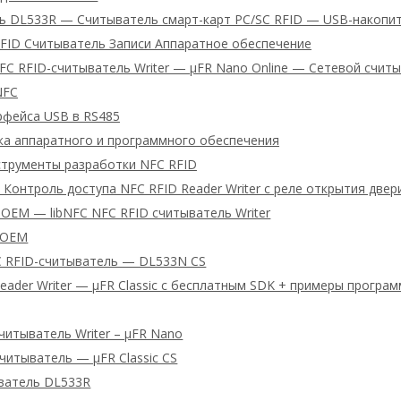
ь DL533R — Считыватель смарт-карт PC/SC RFID — USB-накопи
RFID Считыватель Записи Аппаратное обеспечение
C RFID-считыватель Writer — μFR Nano Online — Сетевой счит
NFC
рфейса USB в RS485
а аппаратного и программного обеспечения
трументы разработки NFC RFID
Контроль доступа NFC RFID Reader Writer с реле открытия двер
OEM — libNFC NFC RFID считыватель Writer
 OEM
C RFID-считыватель — DL533N CS
eader Writer — μFR Classic с бесплатным SDK + примеры програ
читыватель Writer – μFR Nano
читыватель — μFR Classic CS
ватель DL533R