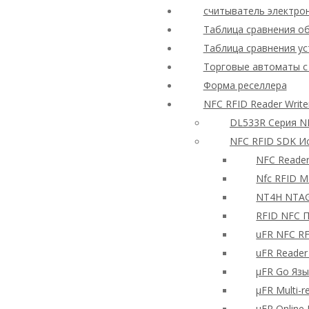
считыватель электро
Таблица сравнения об
Таблица сравнения ус
Торговые автоматы с
Форма реселлера
NFC RFID Reader Writ
DL533R Серия N
NFC RFID SDK И
NFC Reade
Nfc RFID М
NT4H NTAG
RFID NFC 
uFR NFC RF
uFR Reader
μFR Go Яз
μFR Multi-
μFR Onlin