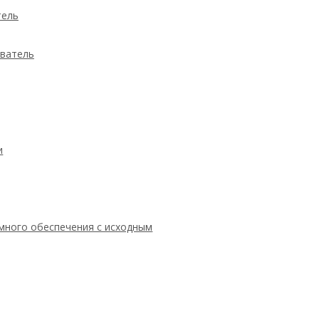
тель
ыватель
и
ммного обеспечения с исходным