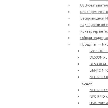
USB-считывател
μFR Серия NFC 
Беспроводной NF
Видеоуроки по 
Конвертер инте
Общая поддержк
Продукты — Инс
Base HD — 
DL533N XL 
DL533R XL
LibNFC NF
NFC RFID R
кодом
NFC RFID с
NFC RFID-с
USB-считы