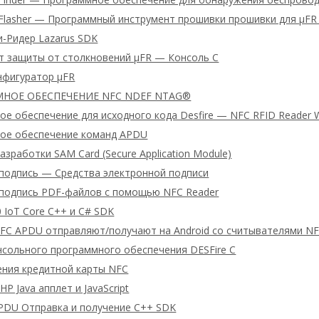
 Flasher — Программный инструмент прошивки прошивки для μFR 
-Ридер Lazarus SDK
т защиты от столкновений μFR — Консоль C
нфигуратор μFR
НОЕ ОБЕСПЕЧЕНИЕ NFC NDEF NTAG®
е обеспечение для исходного кода Desfire — NFC RFID Reader 
ое обеспечение команд APDU
азработки SAM Card (Secure Application Module)
подпись — Средства электронной подписи
подпись PDF-файлов с помощью NFC Reader
 IoT Core C++ и C# SDK
FC APDU отправляют/получают на Android со считывателями N
нсольного программного обеспечения DESFire C
ения кредитной карты NFC
HP Java апплет и JavaScript
PDU Отправка и получение C++ SDK