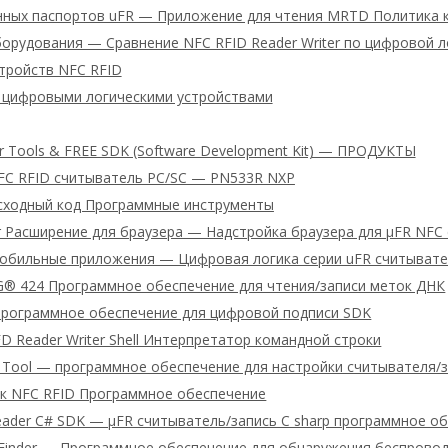
нных паспортов uFR — Приложение для чтения MRTD Политика 
орудования — Сравнение NFC RFID Reader Writer по цифровой л
тройств NFC RFID
 цифровыми логическими устройствами
er Tools & FREE SDK (Software Development Kit) — ПРОДУКТЫ
FC RFID считыватель PC/SC — PN533R NXP
сходный код Программные инструменты
r Расширение для браузера — Надстройка браузера для μFR NFC
обильные приложения — Цифровая логика серии uFR считыватель
® 424 Программное обеспечение для чтения/записи меток ДНК
Программное обеспечение для цифровой подписи SDK
D Reader Writer Shell Интерпретатор командной строки
 Tool — программное обеспечение для настройки считывателя/з
ык NFC RFID Программное обеспечение
reader C# SDK — μFR считыватель/запись C sharp программное о
e Finder — Программное обеспечение для обнаружения беспрово