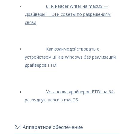
uFR Reader Writer на macOS —
Драйверы FTDI и советы по разрешениям
связи
Как взаимодействовать с
устройством μFR в Windows без реализации
драйверов FTDI
Установка драйверов FTDI на 64-
разрядную версию macOS
2.4. Аппаратное обеспечение