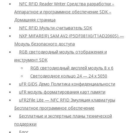
NFC RFID Reader Writer Средства разработки –
Аппаратное и программное обеспечение SDK –
Домашняя страница
NFC RFID Мульти-считыватель SDK
NXP MIFARE(R) SAM AV2 (P5DF081X0/T1AD2060S) —
Модуль безопасного доступа
RGB светодиодный модуль отображения и
инструмент SDK
RGB светодиодный дисплей модуль 8 x 6
Светодиодное кольцо 24 — 24 x 5050
uFR GIDS Демо Политика конфиденциальности
uFR модуль форматирования карт памяти
uFR2File Lite — NFC RFID Эмуляция клавиатуры
Бесплатное программное обеспечение
Бесплатные и экспертные планы технической
поддержки
Блог