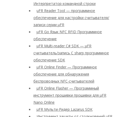
Интерпретатор командной строки
uFR Reader Tool — программное
обеспечение для настройки считывателя/
записи серии μFR
μFR Go Язык NFC RFID Программное
обеспечение
μFR Multi-reader C# SDK — μFR
считыватель/запись C sharp программное
обеспечение SDK
μFR Online Finder — Программное
обеспечение для обнаружения
беспроводных NFC-считывателей
μFR Online Flasher — Программный
инструмент прошивки прошивки для μFR
Nano Online
μFR Мульти-Ридер Lazarus SDK
Инструмент защиты от столкновений μFR