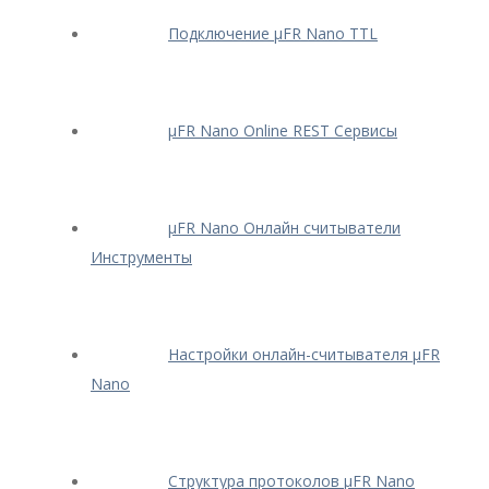
Подключение μFR Nano TTL
μFR Nano Online REST Сервисы
μFR Nano Онлайн считыватели
Инструменты
Настройки онлайн-считывателя μFR
Nano
Структура протоколов μFR Nano