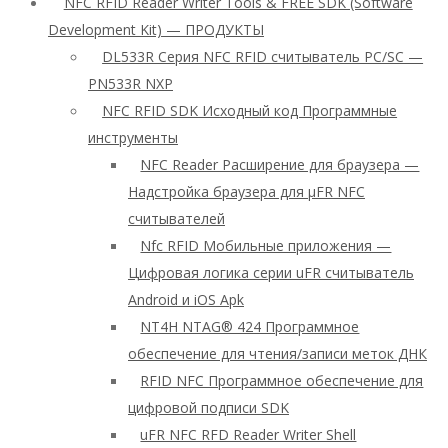
NFC RFID Reader Writer Tools & FREE SDK (Software
Development Kit) — ПРОДУКТЫ
DL533R Серия NFC RFID считыватель PC/SC —
PN533R NXP
NFC RFID SDK Исходный код Программные
инструменты
NFC Reader Расширение для браузера —
Надстройка браузера для μFR NFC
считывателей
Nfc RFID Мобильные приложения —
Цифровая логика серии uFR считыватель
Android и iOS Apk
NT4H NTAG® 424 Программное
обеспечение для чтения/записи меток ДНК
RFID NFC Программное обеспечение для
цифровой подписи SDK
uFR NFC RFD Reader Writer Shell