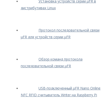
Установка устройств серии μFR в
дистрибутивах Linux
Протокол последовательной связи
μFR для устройств серии μFR
Обзор команд протокола
последовательной связи μFR
USB-подключенный μFR Nano Online
NFC RFID считыватель Writer на Raspberry Pi