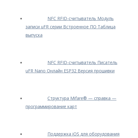
NFC RFID-считыватель Модуль
записи uFR серии Встроенное ПО Таблица
выпуска
NFC RFID-считыватель Писатель
uFR Nano Онлайн ESP32 Версия прошивки
Структура Mifare® — cправка —
программирование карт
Поддержка iOS для оборудования