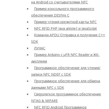
на Android со считывателями NFC
Пример консольного программного
обеспечения DESFire C
Пример чтения кредитной карты NFC
NFC RFID PHP Java апплет и JavaScript
Команда APDU Отправка и получение C++
SDK
ЛУНАС
Пример Arduino с μFR NFC Reader и ЖК-
дисплеем
Программное обеспечение для чтения/
записи NFC NDEF с SDK
Программное обеспечение для обмена
данными NFC с SDK
Сверхлегкое программное обеспечение
NTAG & MIFARE
NFC RFID Android Программное