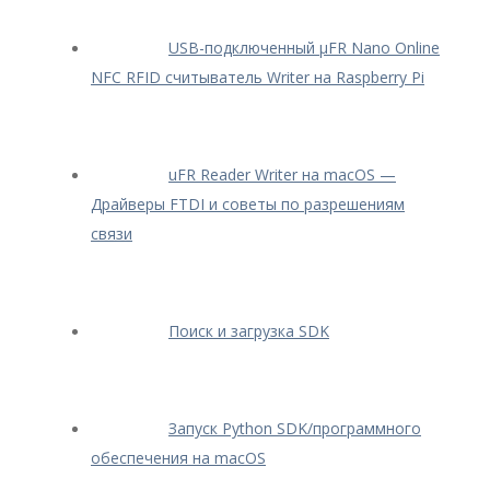
USB-подключенный μFR Nano Online
NFC RFID считыватель Writer на Raspberry Pi
uFR Reader Writer на macOS —
Драйверы FTDI и советы по разрешениям
связи
Поиск и загрузка SDK
Запуск Python SDK/программного
обеспечения на macOS