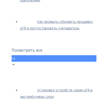
приложение
Как промыть-обновить прошивку
μFR и протестировать считыватель
Посмотреть все
74
Установка устройств серии μFR в
дистрибутивах Linux