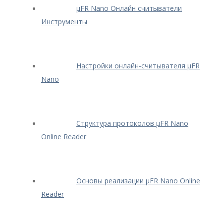
μFR Nano Онлайн считыватели
Инструменты
Настройки онлайн-считывателя μFR
Nano
Структура протоколов μFR Nano
Online Reader
Основы реализации μFR Nano Online
Reader