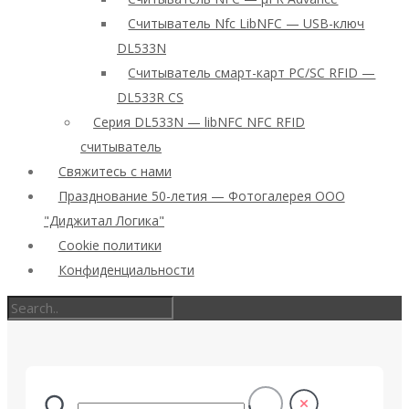
Считыватель Nfc LibNFC — USB-ключ
DL533N
Считыватель смарт-карт PC/SC RFID —
DL533R CS
Серия DL533N — libNFC NFC RFID
считыватель
Свяжитесь с нами
Празднование 50-летия — Фотогалерея ООО
"Диджитал Логика"
Cookie политики
Конфиденциальности