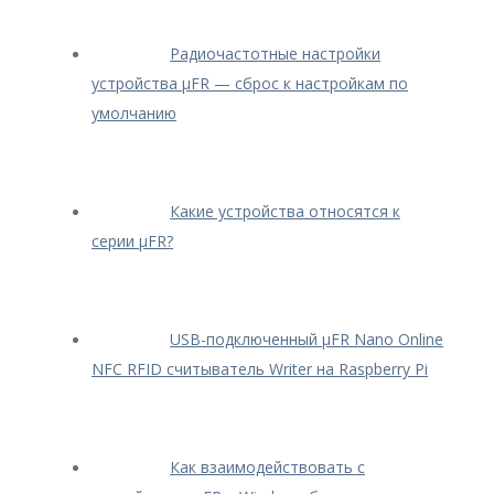
Радиочастотные настройки
устройства μFR — сброс к настройкам по
умолчанию
Какие устройства относятся к
серии μFR?
USB-подключенный μFR Nano Online
NFC RFID считыватель Writer на Raspberry Pi
Как взаимодействовать с