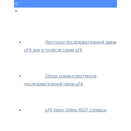
15
Протокол последовательной связи
μFR для устройств серии μFR
Обзор команд протокола
последовательной связи μFR
μFR Nano Online REST Сервисы