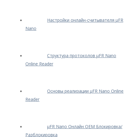
Настройки онлайн-считывателя μFR
Nano
Структура протоколов μFR Nano
Online Reader
Основы реализации μFR Nano Online
Reader
μFR Nano Онлайн OEM Блокировка/
Разблокировка