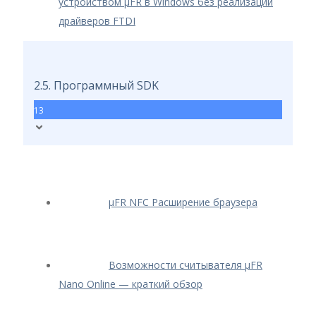
устройством μFR в Windows без реализации
драйверов FTDI
2.5. Программный SDK
13
μFR NFC Расширение браузера
Возможности считывателя μFR
Nano Online — краткий обзор