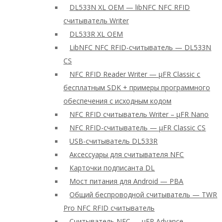
DL533N XL OEM — libNFC NFC RFID
считыватель Writer
DL533R XL OEM
LibNFC NFC RFID-считыватель — DL533N
CS
NFC RFID Reader Writer — μFR Classic с
бесплатным SDK + примеры программного
обеспечения с исходным кодом
NFC RFID считыватель Writer – μFR Nano
NFC RFID-считыватель — μFR Classic CS
USB-считыватель DL533R
Аксессуары для считывателя NFC
Карточки подписанта DL
Мост питания для Android — PBA
Общий беспроводной считыватель — TWR
Pro NFC RFID считыватель
Считыватель NFC — μFR Advance