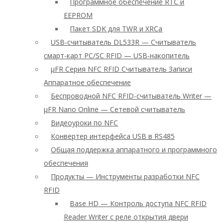
Программное обеспечение RTC и
EEPROM
Пакет SDK для TWR и XRCa
USB-считыватель DL533R — Считыватель
смарт-карт PC/SC RFID — USB-накопитель
μFR Серия NFC RFID Считыватель Записи
Аппаратное обеспечение
Беспроводной NFC RFID-считыватель Writer —
μFR Nano Online — Сетевой считыватель
Видеоуроки по NFC
Конвертер интерфейса USB в RS485
Общая поддержка аппаратного и программного
обеспечения
Продукты — Инструменты разработки NFC
RFID
Base HD — Контроль доступа NFC RFID
Reader Writer с реле открытия двери