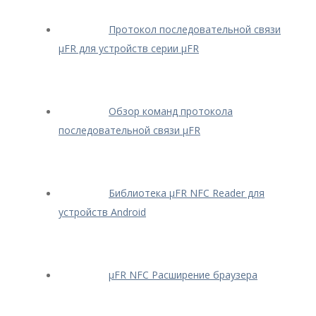
Протокол последовательной связи
μFR для устройств серии μFR
Обзор команд протокола
последовательной связи μFR
Библиотека μFR NFC Reader для
устройств Android
μFR NFC Расширение браузера