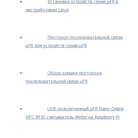
Установка устройств серии μFR в
дистрибутивах Linux
Протокол последовательной связи
μFR для устройств серии μFR
Обзор команд протокола
последовательной связи μFR
USB-подключенный μFR Nano Online
NFC RFID считыватель Writer на Raspberry Pi