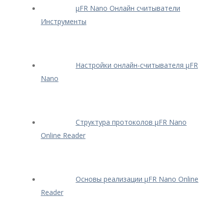
μFR Nano Онлайн считыватели
Инструменты
Настройки онлайн-считывателя μFR
Nano
Структура протоколов μFR Nano
Online Reader
Основы реализации μFR Nano Online
Reader