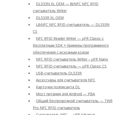
DL533N XL OEM — libNFC NFC RFID
считыватель Writer
DL533R XL OEM
LibNFC NFC RFID-считыватель — DL533N
CS
NFC RFID Reader Writer — μFR Classic с
бесплатным SDK + примеры программного
обеспечения с исходным кодом
NFC RFID считыватель Writer – μFR Nano
NFC RFID-считыватель — μFR Classic CS
USB-считыватель DL533R
Аксессуары для считывателя NFC
Карточки подписанта DL
Мост питания для Android — PBA
Общий беспроводной считыватель — TWR
Pro NFC RFID считыватель
Считыватель NFC — μFR Advance