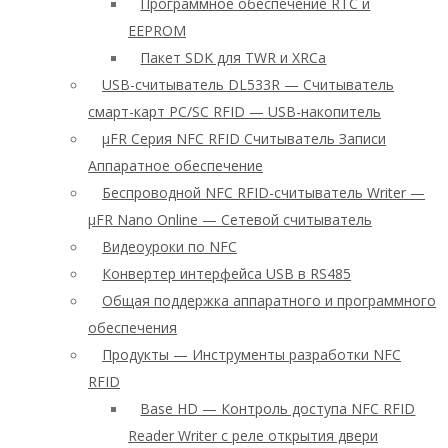
Программное обеспечение RTC и
EEPROM
Пакет SDK для TWR и XRCa
USB-считыватель DL533R — Считыватель
смарт-карт PC/SC RFID — USB-накопитель
μFR Серия NFC RFID Считыватель Записи
Аппаратное обеспечение
Беспроводной NFC RFID-считыватель Writer —
μFR Nano Online — Сетевой считыватель
Видеоуроки по NFC
Конвертер интерфейса USB в RS485
Общая поддержка аппаратного и программного
обеспечения
Продукты — Инструменты разработки NFC
RFID
Base HD — Контроль доступа NFC RFID
Reader Writer с реле открытия двери