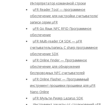
Интерпретатор командной строки
uFR Reader Tool — программное
обеспечение для настройки считывателя/
записи серии μFR
μFR Go Язык NFC RFID Программное
обеспечение
μFR Multi-reader C# SDK — μFR
считыватель/запись C sharp программное
обеспечение SDK
μFR Online Finder — Программное
обеспечение для обнаружения
беспроводных NFC-считывателей
μFR Online Flasher — Программный
инструмент прошивки прошивки для μFR
Nano Online
μFR Мульти-Ридер Lazarus SDK
Инструмент защиты от столкновений μFR