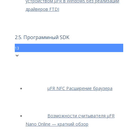
устройством μFR в Windows без реализации
драйверов FTDI
2.5. Программный SDK
13
μFR NFC Расширение браузера
Возможности считывателя μFR
Nano Online — краткий обзор