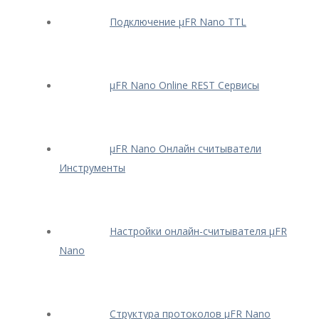
Подключение μFR Nano TTL
μFR Nano Online REST Сервисы
μFR Nano Онлайн считыватели
Инструменты
Настройки онлайн-считывателя μFR
Nano
Структура протоколов μFR Nano