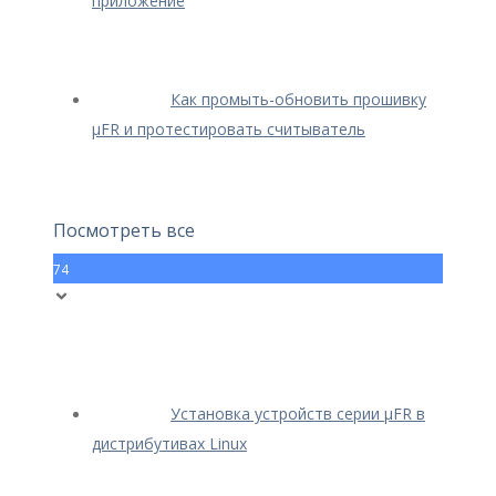
приложение
Как промыть-обновить прошивку
μFR и протестировать считыватель
Посмотреть все
74
Установка устройств серии μFR в
дистрибутивах Linux