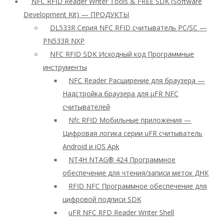
NFC RFID Reader Writer Tools & FREE SDK (Software
Development Kit) — ПРОДУКТЫ
DL533R Серия NFC RFID считыватель PC/SC —
PN533R NXP
NFC RFID SDK Исходный код Программные
инструменты
NFC Reader Расширение для браузера —
Надстройка браузера для μFR NFC
считывателей
Nfc RFID Мобильные приложения —
Цифровая логика серии uFR считыватель
Android и iOS Apk
NT4H NTAG® 424 Программное
обеспечение для чтения/записи меток ДНК
RFID NFC Программное обеспечение для
цифровой подписи SDK
uFR NFC RFD Reader Writer Shell