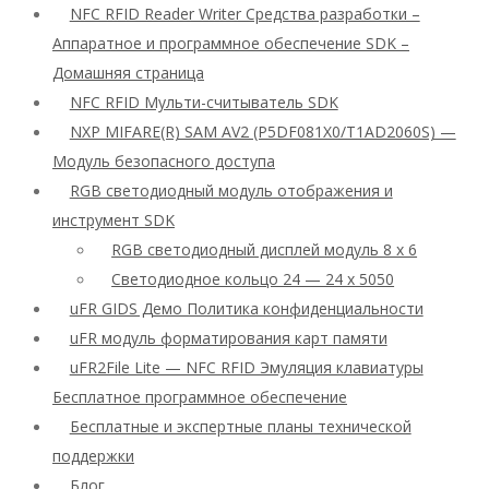
NFC RFID Reader Writer Средства разработки –
Аппаратное и программное обеспечение SDK –
Домашняя страница
NFC RFID Мульти-считыватель SDK
NXP MIFARE(R) SAM AV2 (P5DF081X0/T1AD2060S) —
Модуль безопасного доступа
RGB светодиодный модуль отображения и
инструмент SDK
RGB светодиодный дисплей модуль 8 x 6
Светодиодное кольцо 24 — 24 x 5050
uFR GIDS Демо Политика конфиденциальности
uFR модуль форматирования карт памяти
uFR2File Lite — NFC RFID Эмуляция клавиатуры
Бесплатное программное обеспечение
Бесплатные и экспертные планы технической
поддержки
Блог