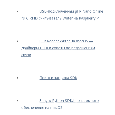
USB-подключенный μFR Nano Online
NFC RFID считыватель Writer на Raspberry Pi
uFR Reader Writer на macOS —
Драйверы FTDI и советы по разрешениям
связи
Поиск и загрузка SDK
Запуск Python SDK/программного
обеспечения на macOS