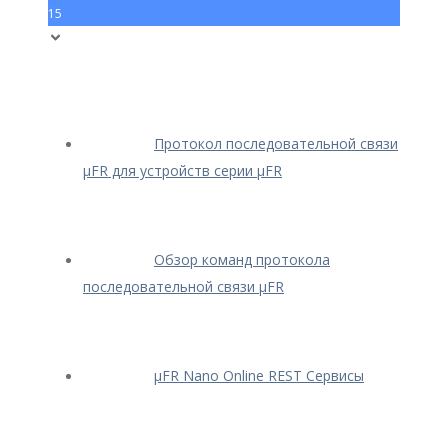
15
Протокол последовательной связи
μFR для устройств серии μFR
Обзор команд протокола
последовательной связи μFR
μFR Nano Online REST Сервисы