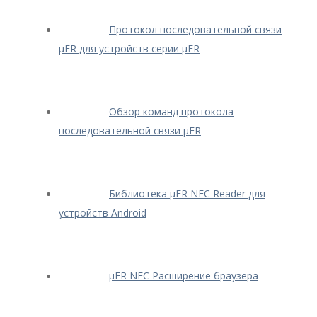
Протокол последовательной связи
μFR для устройств серии μFR
Обзор команд протокола
последовательной связи μFR
Библиотека μFR NFC Reader для
устройств Android
μFR NFC Расширение браузера