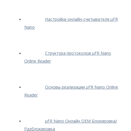
Настройки онлайн-считывателя μFR
Nano
Структура протоколов μFR Nano
Online Reader
Основы реализации μFR Nano Online
Reader
μFR Nano Онлайн OEM Блокировка/
Разблокировка