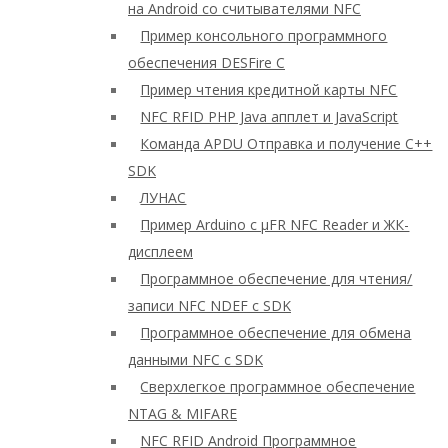
на Android со считывателями NFC
Пример консольного программного
обеспечения DESFire C
Пример чтения кредитной карты NFC
NFC RFID PHP Java апплет и JavaScript
Команда APDU Отправка и получение C++
SDK
ЛУНАС
Пример Arduino с μFR NFC Reader и ЖК-
дисплеем
Программное обеспечение для чтения/
записи NFC NDEF с SDK
Программное обеспечение для обмена
данными NFC с SDK
Сверхлегкое программное обеспечение
NTAG & MIFARE
NFC RFID Android Программное