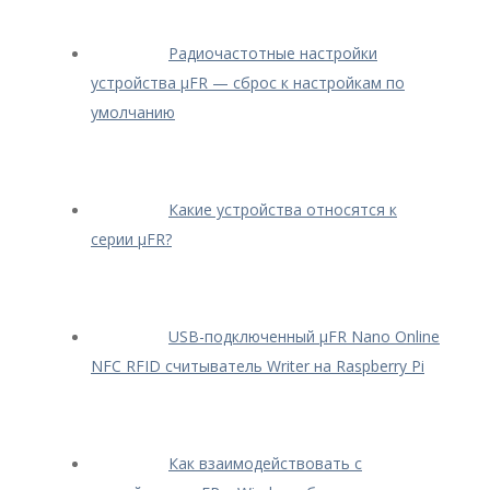
Радиочастотные настройки
устройства μFR — сброс к настройкам по
умолчанию
Какие устройства относятся к
серии μFR?
USB-подключенный μFR Nano Online
NFC RFID считыватель Writer на Raspberry Pi
Как взаимодействовать с