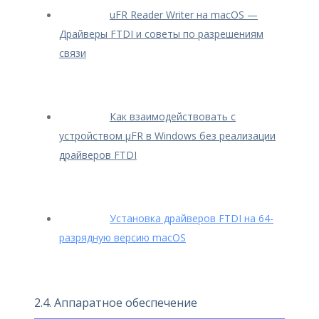
uFR Reader Writer на macOS —
Драйверы FTDI и советы по разрешениям
связи
Как взаимодействовать с
устройством μFR в Windows без реализации
драйверов FTDI
Установка драйверов FTDI на 64-
разрядную версию macOS
2.4. Аппаратное обеспечение