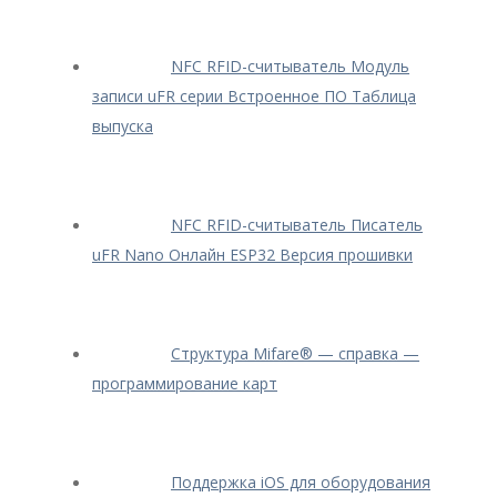
NFC RFID-считыватель Модуль
записи uFR серии Встроенное ПО Таблица
выпуска
NFC RFID-считыватель Писатель
uFR Nano Онлайн ESP32 Версия прошивки
Структура Mifare® — cправка —
программирование карт
Поддержка iOS для оборудования