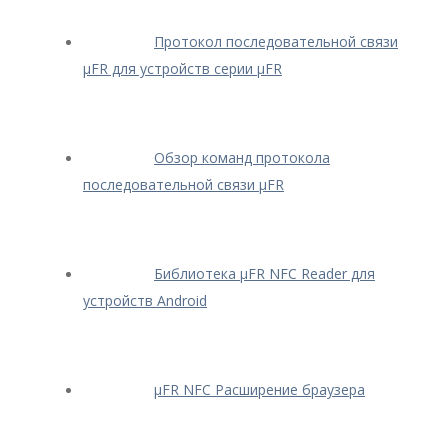
Протокол последовательной связи
μFR для устройств серии μFR
Обзор команд протокола
последовательной связи μFR
Библиотека μFR NFC Reader для
устройств Android
μFR NFC Расширение браузера