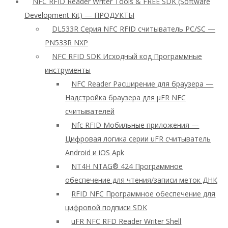
NFC RFID Reader Writer Tools & FREE SDK (Software
Development Kit) — ПРОДУКТЫ
DL533R Серия NFC RFID считыватель PC/SC —
PN533R NXP
NFC RFID SDK Исходный код Программные
инструменты
NFC Reader Расширение для браузера —
Надстройка браузера для μFR NFC
считывателей
Nfc RFID Мобильные приложения —
Цифровая логика серии uFR считыватель
Android и iOS Apk
NT4H NTAG® 424 Программное
обеспечение для чтения/записи меток ДНК
RFID NFC Программное обеспечение для
цифровой подписи SDK
uFR NFC RFD Reader Writer Shell