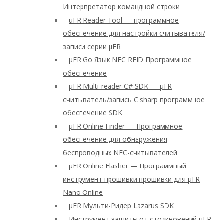
Интерпретатор командной строки
uFR Reader Tool — программное
обеспечение для настройки считывателя/
записи серии μFR
μFR Go Язык NFC RFID Программное
обеспечение
μFR Multi-reader C# SDK — μFR
считыватель/запись C sharp программное
обеспечение SDK
μFR Online Finder — Программное
обеспечение для обнаружения
беспроводных NFC-считывателей
μFR Online Flasher — Программный
инструмент прошивки прошивки для μFR
Nano Online
μFR Мульти-Ридер Lazarus SDK
Инструмент защиты от столкновений μFR