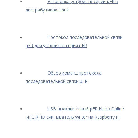
Установка устройств серии μFR в
дистрибутивах Linux
Протокол последовательной связи
μFR для устройств серии μFR
Обзор команд протокола
последовательной связи μFR
USB-подключенный μFR Nano Online
NFC RFID считыватель Writer на Raspberry Pi