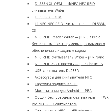
DL533N XL OEM — libNFC NFC RFID
считыватель Writer
DL533R XL OEM
LibNFC NFC RFID-считыватель — DL533N
CS
NFC RFID Reader Writer — μFR Classic с
бесплатным SDK + примеры программного
обеспечения с исходным кодом
NFC RFID считыватель Writer – μFR Nano
NFC RFID-считыватель — μFR Classic CS
USB-считыватель DL533R
Аксессуары для считывателя NFC
Карточки подписанта DL
Мост питания для Android — PBA
Общий беспроводной считыватель — TWR
Pro NFC RFID считыватель
Считыватель NFC — μFR Advance