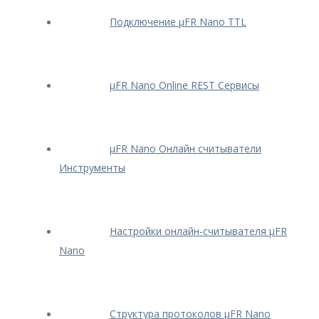
Подключение μFR Nano TTL
μFR Nano Online REST Сервисы
μFR Nano Онлайн считыватели
Инструменты
Настройки онлайн-считывателя μFR
Nano
Структура протоколов μFR Nano