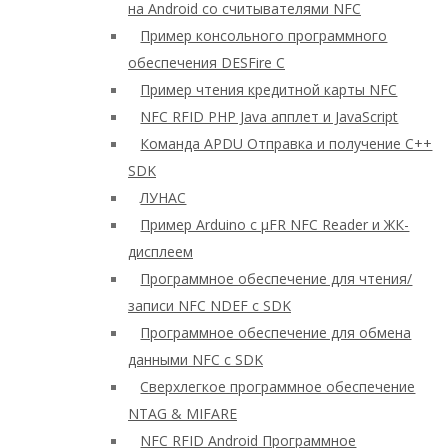
на Android со считывателями NFC
Пример консольного программного
обеспечения DESFire C
Пример чтения кредитной карты NFC
NFC RFID PHP Java апплет и JavaScript
Команда APDU Отправка и получение C++
SDK
ЛУНАС
Пример Arduino с μFR NFC Reader и ЖК-
дисплеем
Программное обеспечение для чтения/
записи NFC NDEF с SDK
Программное обеспечение для обмена
данными NFC с SDK
Сверхлегкое программное обеспечение
NTAG & MIFARE
NFC RFID Android Программное