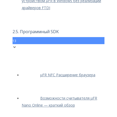
устройством μFR в Windows без реализации
драйверов FTDI
2.5. Программный SDK
13
μFR NFC Расширение браузера
Возможности считывателя μFR
Nano Online — краткий обзор