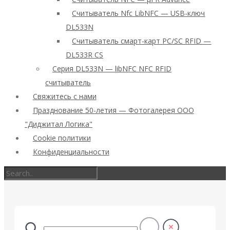
Считыватель Nfc LibNFC — USB-ключ
DL533N
Считыватель смарт-карт PC/SC RFID —
DL533R CS
Серия DL533N — libNFC NFC RFID
считыватель
Свяжитесь с нами
Празднование 50-летия — Фотогалерея ООО
"Диджитал Логика"
Cookie политики
Конфиденциальности