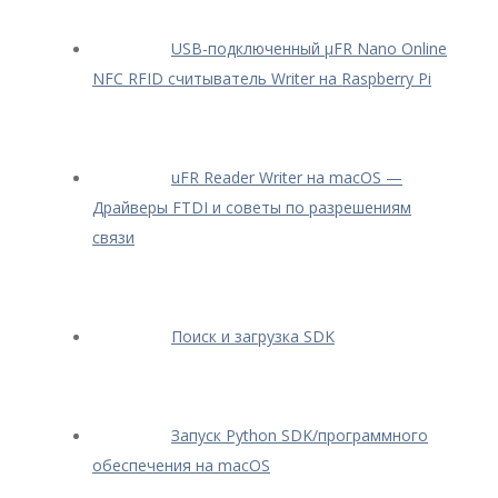
USB-подключенный μFR Nano Online
NFC RFID считыватель Writer на Raspberry Pi
uFR Reader Writer на macOS —
Драйверы FTDI и советы по разрешениям
связи
Поиск и загрузка SDK
Запуск Python SDK/программного
обеспечения на macOS