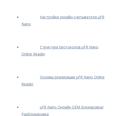
Настройки онлайн-считывателя μFR
Nano
Структура протоколов μFR Nano
Online Reader
Основы реализации μFR Nano Online
Reader
μFR Nano Онлайн OEM Блокировка/
Разблокировка