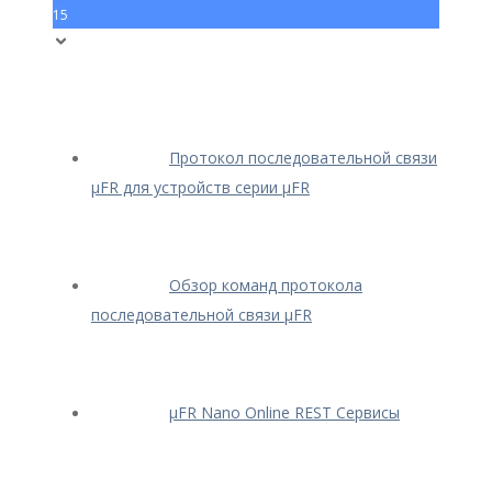
15
Протокол последовательной связи
μFR для устройств серии μFR
Обзор команд протокола
последовательной связи μFR
μFR Nano Online REST Сервисы