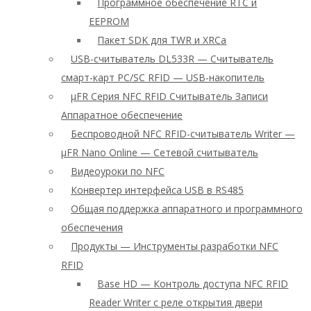
Программное обеспечение RTC и
EEPROM
Пакет SDK для TWR и XRCa
USB-считыватель DL533R — Считыватель
смарт-карт PC/SC RFID — USB-накопитель
μFR Серия NFC RFID Считыватель Записи
Аппаратное обеспечение
Беспроводной NFC RFID-считыватель Writer —
μFR Nano Online — Сетевой считыватель
Видеоуроки по NFC
Конвертер интерфейса USB в RS485
Общая поддержка аппаратного и программного
обеспечения
Продукты — Инструменты разработки NFC
RFID
Base HD — Контроль доступа NFC RFID
Reader Writer с реле открытия двери