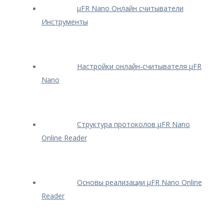
μFR Nano Онлайн считыватели
Инструменты
Настройки онлайн-считывателя μFR
Nano
Структура протоколов μFR Nano
Online Reader
Основы реализации μFR Nano Online
Reader