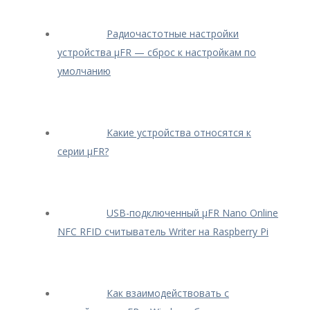
Радиочастотные настройки
устройства μFR — сброс к настройкам по
умолчанию
Какие устройства относятся к
серии μFR?
USB-подключенный μFR Nano Online
NFC RFID считыватель Writer на Raspberry Pi
Как взаимодействовать с