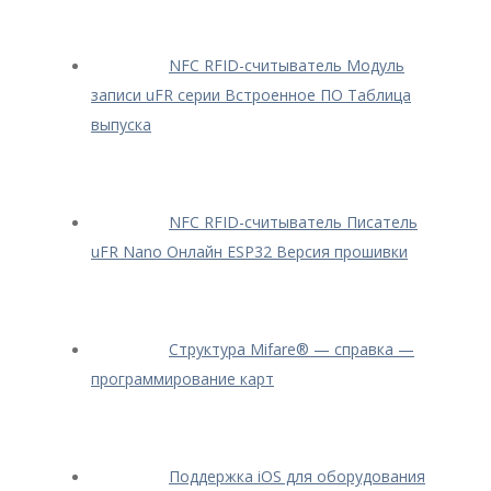
NFC RFID-считыватель Модуль
записи uFR серии Встроенное ПО Таблица
выпуска
NFC RFID-считыватель Писатель
uFR Nano Онлайн ESP32 Версия прошивки
Структура Mifare® — cправка —
программирование карт
Поддержка iOS для оборудования