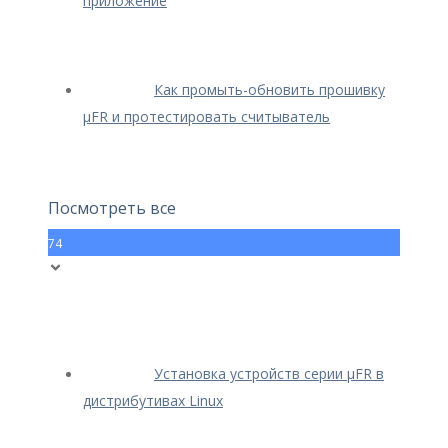
приложение
Как промыть-обновить прошивку
μFR и протестировать считыватель
Посмотреть все
74
Установка устройств серии μFR в
дистрибутивах Linux