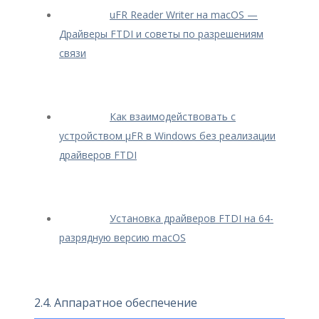
uFR Reader Writer на macOS —
Драйверы FTDI и советы по разрешениям
связи
Как взаимодействовать с
устройством μFR в Windows без реализации
драйверов FTDI
Установка драйверов FTDI на 64-
разрядную версию macOS
2.4. Аппаратное обеспечение