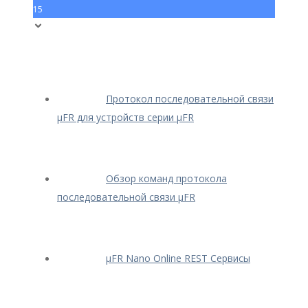
15
Протокол последовательной связи
μFR для устройств серии μFR
Обзор команд протокола
последовательной связи μFR
μFR Nano Online REST Сервисы