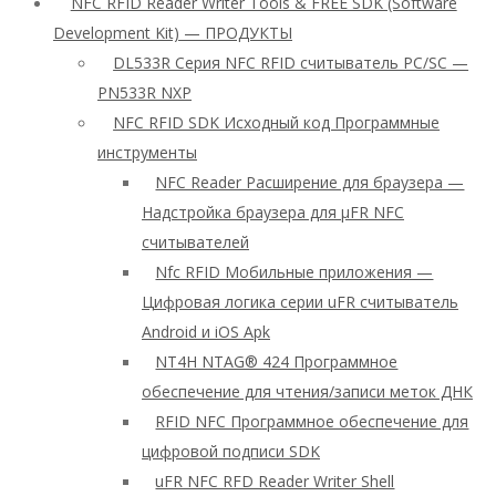
NFC RFID Reader Writer Tools & FREE SDK (Software
Development Kit) — ПРОДУКТЫ
DL533R Серия NFC RFID считыватель PC/SC —
PN533R NXP
NFC RFID SDK Исходный код Программные
инструменты
NFC Reader Расширение для браузера —
Надстройка браузера для μFR NFC
считывателей
Nfc RFID Мобильные приложения —
Цифровая логика серии uFR считыватель
Android и iOS Apk
NT4H NTAG® 424 Программное
обеспечение для чтения/записи меток ДНК
RFID NFC Программное обеспечение для
цифровой подписи SDK
uFR NFC RFD Reader Writer Shell