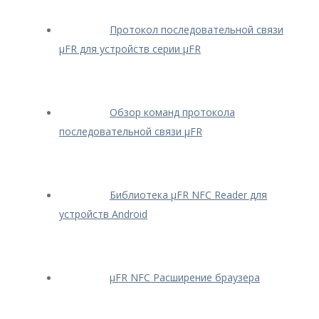
Протокол последовательной связи
μFR для устройств серии μFR
Обзор команд протокола
последовательной связи μFR
Библиотека μFR NFC Reader для
устройств Android
μFR NFC Расширение браузера