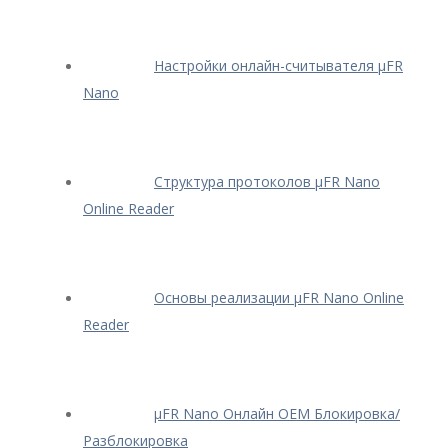
Настройки онлайн-считывателя μFR
Nano
Структура протоколов μFR Nano
Online Reader
Основы реализации μFR Nano Online
Reader
μFR Nano Онлайн OEM Блокировка/
Разблокировка