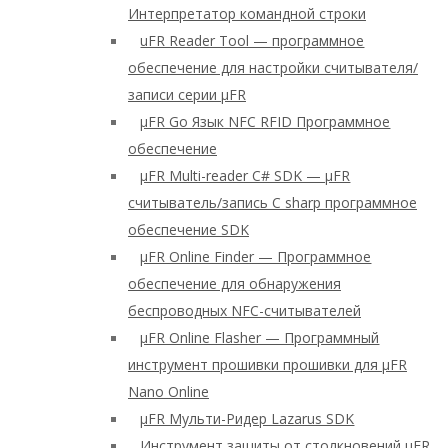
Интерпретатор командной строки
uFR Reader Tool — программное
обеспечение для настройки считывателя/
записи серии μFR
μFR Go Язык NFC RFID Программное
обеспечение
μFR Multi-reader C# SDK — μFR
считыватель/запись C sharp программное
обеспечение SDK
μFR Online Finder — Программное
обеспечение для обнаружения
беспроводных NFC-считывателей
μFR Online Flasher — Программный
инструмент прошивки прошивки для μFR
Nano Online
μFR Мульти-Ридер Lazarus SDK
Инструмент защиты от столкновений μFR