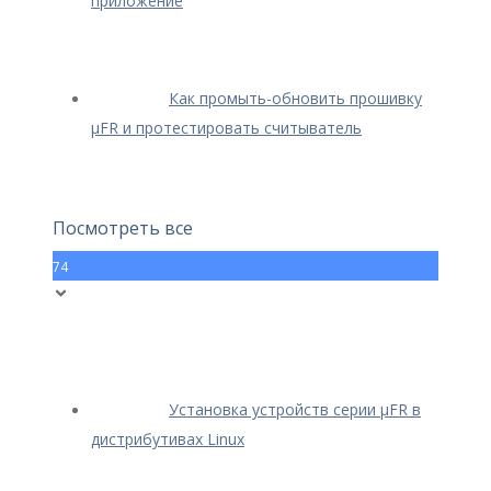
приложение
Как промыть-обновить прошивку
μFR и протестировать считыватель
Посмотреть все
74
Установка устройств серии μFR в
дистрибутивах Linux