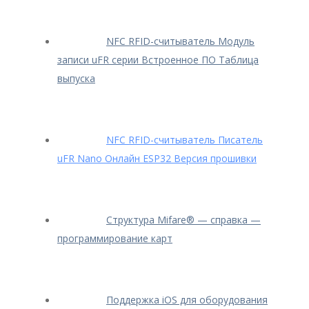
NFC RFID-считыватель Модуль
записи uFR серии Встроенное ПО Таблица
выпуска
NFC RFID-считыватель Писатель
uFR Nano Онлайн ESP32 Версия прошивки
Структура Mifare® — cправка —
программирование карт
Поддержка iOS для оборудования