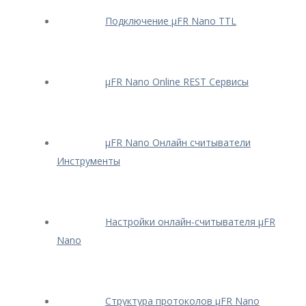
Подключение μFR Nano TTL
μFR Nano Online REST Сервисы
μFR Nano Онлайн считыватели
Инструменты
Настройки онлайн-считывателя μFR
Nano
Структура протоколов μFR Nano