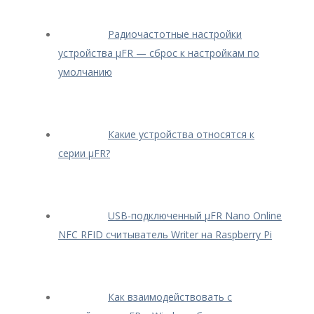
Радиочастотные настройки
устройства μFR — сброс к настройкам по
умолчанию
Какие устройства относятся к
серии μFR?
USB-подключенный μFR Nano Online
NFC RFID считыватель Writer на Raspberry Pi
Как взаимодействовать с