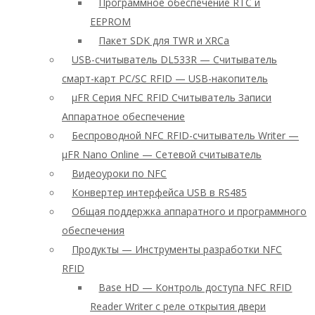
Программное обеспечение RTC и
EEPROM
Пакет SDK для TWR и XRCa
USB-считыватель DL533R — Считыватель
смарт-карт PC/SC RFID — USB-накопитель
μFR Серия NFC RFID Считыватель Записи
Аппаратное обеспечение
Беспроводной NFC RFID-считыватель Writer —
μFR Nano Online — Сетевой считыватель
Видеоуроки по NFC
Конвертер интерфейса USB в RS485
Общая поддержка аппаратного и программного
обеспечения
Продукты — Инструменты разработки NFC
RFID
Base HD — Контроль доступа NFC RFID
Reader Writer с реле открытия двери