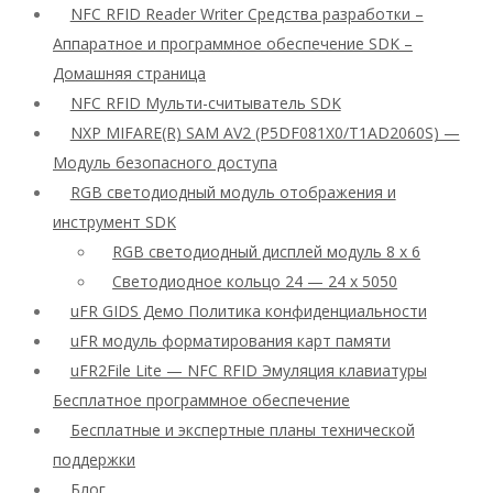
NFC RFID Reader Writer Средства разработки –
Аппаратное и программное обеспечение SDK –
Домашняя страница
NFC RFID Мульти-считыватель SDK
NXP MIFARE(R) SAM AV2 (P5DF081X0/T1AD2060S) —
Модуль безопасного доступа
RGB светодиодный модуль отображения и
инструмент SDK
RGB светодиодный дисплей модуль 8 x 6
Светодиодное кольцо 24 — 24 x 5050
uFR GIDS Демо Политика конфиденциальности
uFR модуль форматирования карт памяти
uFR2File Lite — NFC RFID Эмуляция клавиатуры
Бесплатное программное обеспечение
Бесплатные и экспертные планы технической
поддержки
Блог