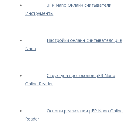
μFR Nano Онлайн считыватели
Инструменты
Настройки онлайн-считывателя μFR
Nano
Структура протоколов μFR Nano
Online Reader
Основы реализации μFR Nano Online
Reader