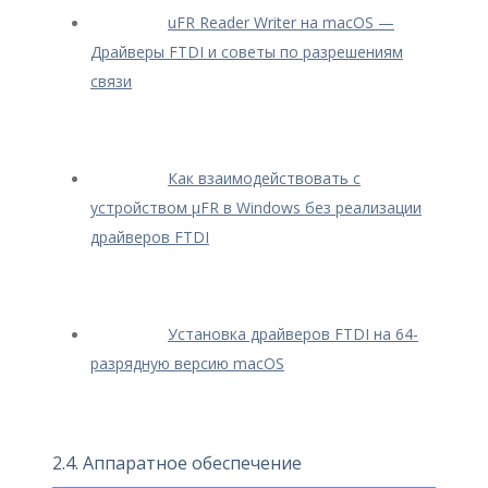
uFR Reader Writer на macOS —
Драйверы FTDI и советы по разрешениям
связи
Как взаимодействовать с
устройством μFR в Windows без реализации
драйверов FTDI
Установка драйверов FTDI на 64-
разрядную версию macOS
2.4. Аппаратное обеспечение