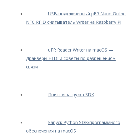
USB-подключенный μFR Nano Online
NFC RFID считыватель Writer на Raspberry Pi
uFR Reader Writer на macOS —
Драйверы FTDI и советы по разрешениям
связи
Поиск и загрузка SDK
Запуск Python SDK/программного
обеспечения на macOS