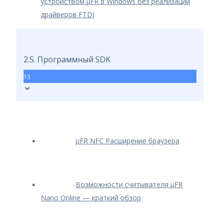
устройством μFR в Windows без реализации
драйверов FTDI
2.5. Программный SDK
13
μFR NFC Расширение браузера
Возможности считывателя μFR
Nano Online — краткий обзор