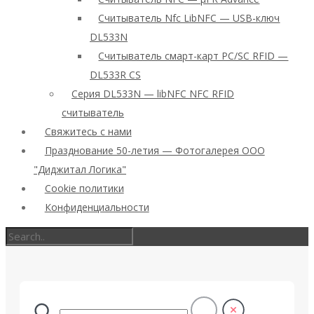
Считыватель Nfc LibNFC — USB-ключ
DL533N
Считыватель смарт-карт PC/SC RFID —
DL533R CS
Серия DL533N — libNFC NFC RFID
считыватель
Свяжитесь с нами
Празднование 50-летия — Фотогалерея ООО
"Диджитал Логика"
Cookie политики
Конфиденциальности