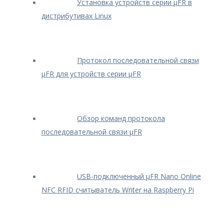
Установка устройств серии μFR в
дистрибутивах Linux
Протокол последовательной связи
μFR для устройств серии μFR
Обзор команд протокола
последовательной связи μFR
USB-подключенный μFR Nano Online
NFC RFID считыватель Writer на Raspberry Pi