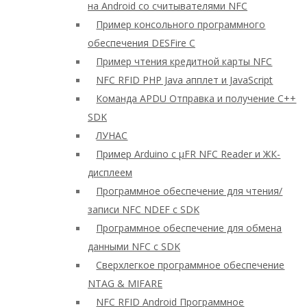
на Android со считывателями NFC
Пример консольного программного
обеспечения DESFire C
Пример чтения кредитной карты NFC
NFC RFID PHP Java апплет и JavaScript
Команда APDU Отправка и получение C++
SDK
ЛУНАС
Пример Arduino с μFR NFC Reader и ЖК-
дисплеем
Программное обеспечение для чтения/
записи NFC NDEF с SDK
Программное обеспечение для обмена
данными NFC с SDK
Сверхлегкое программное обеспечение
NTAG & MIFARE
NFC RFID Android Программное