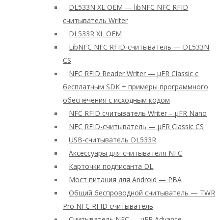
DL533N XL OEM — libNFC NFC RFID
считыватель Writer
DL533R XL OEM
LibNFC NFC RFID-считыватель — DL533N
CS
NFC RFID Reader Writer — μFR Classic с
бесплатным SDK + примеры программного
обеспечения с исходным кодом
NFC RFID считыватель Writer – μFR Nano
NFC RFID-считыватель — μFR Classic CS
USB-считыватель DL533R
Аксессуары для считывателя NFC
Карточки подписанта DL
Мост питания для Android — PBA
Общий беспроводной считыватель — TWR
Pro NFC RFID считыватель
Считыватель NFC — μFR Advance