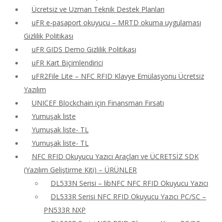
Ücretsiz ve Uzman Teknik Destek Planları
uFR e-pasaport okuyucu – MRTD okuma uygulaması
Gizlilik Politikası
uFR GIDS Demo Gizlilik Politikası
uFR Kart Biçimlendirici
uFR2File Lite – NFC RFID Klavye Emülasyonu Ücretsiz
Yazılım
UNICEF Blockchain için Finansman Fırsatı
Yumuşak liste
Yumuşak liste- TL
Yumuşak liste- TL
NFC RFID Okuyucu Yazıcı Araçları ve ÜCRETSİZ SDK
(Yazılım Geliştirme Kiti) – ÜRÜNLER
DL533N Serisi – libNFC NFC RFID Okuyucu Yazıcı
DL533R Serisi NFC RFID Okuyucu Yazıcı PC/SC –
PN533R NXP