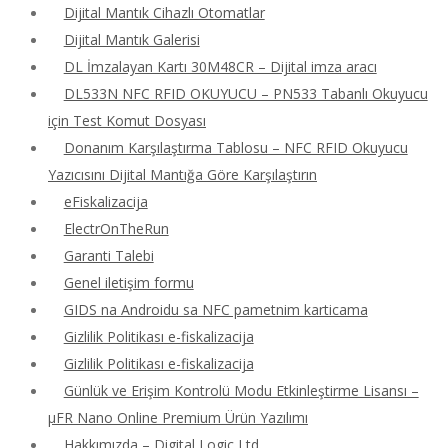
Dijital Mantık Cihazlı Otomatlar
Dijital Mantık Galerisi
DL İmzalayan Kartı 30M48CR – Dijital imza aracı
DL533N NFC RFID OKUYUCU – PN533 Tabanlı Okuyucu
için Test Komut Dosyası
Donanım Karşılaştırma Tablosu – NFC RFID Okuyucu
Yazıcısını Dijital Mantığa Göre Karşılaştırın
eFiskalizacija
ElectrOnTheRun
Garanti Talebi
Genel iletişim formu
GIDS na Androidu sa NFC pametnim karticama
Gizlilik Politikası e-fiskalizacija
Gizlilik Politikası e-fiskalizacija
Günlük ve Erişim Kontrolü Modu Etkinleştirme Lisansı –
μFR Nano Online Premium Ürün Yazılımı
Hakkımızda – Digital Logic Ltd