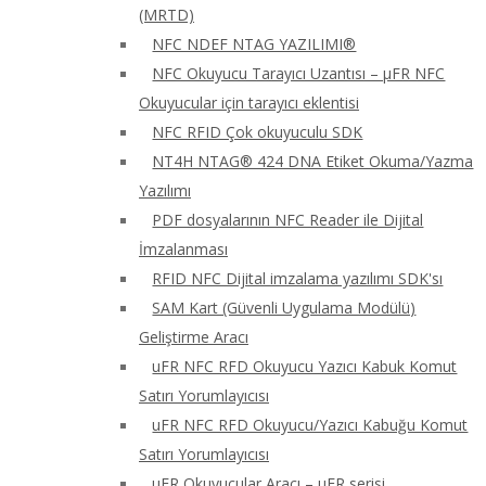
(MRTD)
NFC NDEF NTAG YAZILIMI®
NFC Okuyucu Tarayıcı Uzantısı – μFR NFC
Okuyucular için tarayıcı eklentisi
NFC RFID Çok okuyuculu SDK
NT4H NTAG® 424 DNA Etiket Okuma/Yazma
Yazılımı
PDF dosyalarının NFC Reader ile Dijital
İmzalanması
RFID NFC Dijital imzalama yazılımı SDK'sı
SAM Kart (Güvenli Uygulama Modülü)
Geliştirme Aracı
uFR NFC RFD Okuyucu Yazıcı Kabuk Komut
Satırı Yorumlayıcısı
uFR NFC RFD Okuyucu/Yazıcı Kabuğu Komut
Satırı Yorumlayıcısı
uFR Okuyucular Aracı – μFR serisi