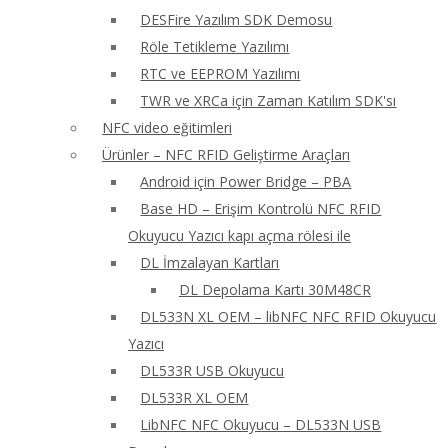
DESFire Yazılım SDK Demosu
Röle Tetikleme Yazılımı
RTC ve EEPROM Yazılımı
TWR ve XRCa için Zaman Katılım SDK'sı
NFC video eğitimleri
Ürünler – NFC RFID Geliştirme Araçları
Android için Power Bridge – PBA
Base HD – Erişim Kontrolü NFC RFID
Okuyucu Yazıcı kapı açma rölesi ile
DL İmzalayan Kartları
DL Depolama Kartı 30M48CR
DL533N XL OEM – libNFC NFC RFID Okuyucu
Yazıcı
DL533R USB Okuyucu
DL533R XL OEM
LibNFC NFC Okuyucu – DL533N USB