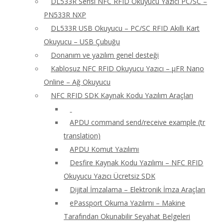
DL533R Serisi NFC RFID Okuyucu Yazıcı PC/SC –
PN533R NXP
DL533R USB Okuyucu – PC/SC RFID Akıllı Kart
Okuyucu – USB Çubuğu
Donanım ve yazılım genel desteği
Kablosuz NFC RFID Okuyucu Yazıcı – μFR Nano
Online – Ağ Okuyucu
NFC RFID SDK Kaynak Kodu Yazılım Araçları
APDU command send/receive example (tr
translation)
APDU Komut Yazılımı
Desfire Kaynak Kodu Yazılımı – NFC RFID
Okuyucu Yazıcı Ücretsiz SDK
Dijital İmzalama – Elektronik İmza Araçları
ePassport Okuma Yazılımı – Makine
Tarafından Okunabilir Seyahat Belgeleri