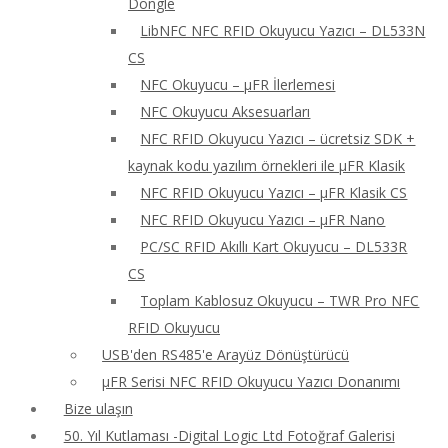
Dongle
LibNFC NFC RFID Okuyucu Yazıcı – DL533N
CS
NFC Okuyucu – μFR İlerlemesi
NFC Okuyucu Aksesuarları
NFC RFID Okuyucu Yazıcı – ücretsiz SDK +
kaynak kodu yazılım örnekleri ile μFR Klasik
NFC RFID Okuyucu Yazıcı – μFR Klasik CS
NFC RFID Okuyucu Yazıcı – μFR Nano
PC/SC RFID Akıllı Kart Okuyucu – DL533R
CS
Toplam Kablosuz Okuyucu – TWR Pro NFC
RFID Okuyucu
USB'den RS485'e Arayüz Dönüştürücü
μFR Serisi NFC RFID Okuyucu Yazıcı Donanımı
Bize ulaşın
50. Yıl Kutlaması -Digital Logic Ltd Fotoğraf Galerisi