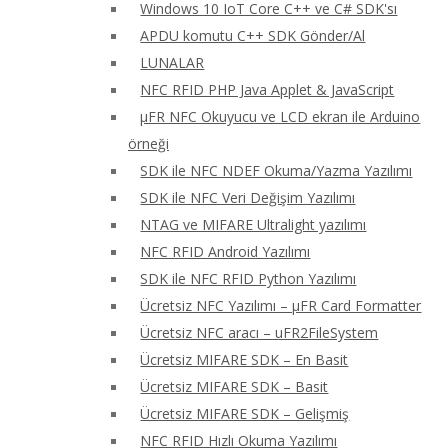
Windows 10 IoT Core C++ ve C# SDK'sı
APDU komutu C++ SDK Gönder/Al
LUNALAR
NFC RFID PHP Java Applet & JavaScript
μFR NFC Okuyucu ve LCD ekran ile Arduino
örneği
SDK ile NFC NDEF Okuma/Yazma Yazılımı
SDK ile NFC Veri Değişim Yazılımı
NTAG ve MIFARE Ultralight yazılımı
NFC RFID Android Yazılımı
SDK ile NFC RFID Python Yazılımı
Ücretsiz NFC Yazılımı – μFR Card Formatter
Ücretsiz NFC aracı – uFR2FileSystem
Ücretsiz MIFARE SDK – En Basit
Ücretsiz MIFARE SDK – Basit
Ücretsiz MIFARE SDK – Gelişmiş
NFC RFID Hızlı Okuma Yazılımı