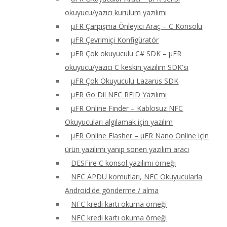
okuyucu/yazıcı kurulum yazılımı
μFR Çarpışma Önleyici Araç – C Konsolu
μFR Çevrimiçi Konfigüratör
μFR Çok okuyuculu C# SDK – μFR
okuyucu/yazıcı C keskin yazılım SDK'sı
μFR Çok Okuyuculu Lazarus SDK
μFR Go Dil NFC RFID Yazılımı
μFR Online Finder – Kablosuz NFC
Okuyucuları algılamak için yazılım
μFR Online Flasher – μFR Nano Online için
ürün yazılımı yanıp sönen yazılım aracı
DESFire C konsol yazılımı örneği
NFC APDU komutları, NFC Okuyucularla
Android'de gönderme / alma
NFC kredi kartı okuma örneği
NFC kredi kartı okuma örneği