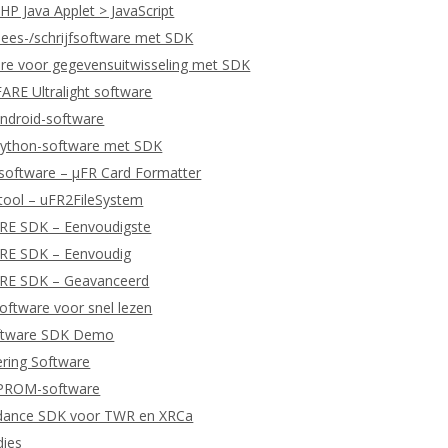
P Java Applet > JavaScript
ees-/schrijfsoftware met SDK
re voor gegevensuitwisseling met SDK
RE Ultralight software
ndroid-software
ython-software met SDK
software – μFR Card Formatter
tool – uFR2FileSystem
ARE SDK – Eenvoudigste
ARE SDK – Eenvoudig
ARE SDK – Geavanceerd
ftware voor snel lezen
ftware SDK Demo
ering Software
EPROM-software
dance SDK voor TWR en XRCa
dies