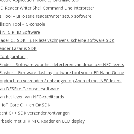
D Reader Writer Shell Command Line Interpreter
 Tool – μFR-serie reader/writer setup software
llision Tool – C-console
l NFC RFID Software
eader C# SDK – μFR lezer/schrijver C scherpe software SDK
Reader Lazarus SDK
Configurator |
Finder – Software voor het detecteren van draadloze NFC-lezers
Flasher – Firmware flashing software tool voor μFR Nano Online
pdrachten verzenden / ontvangen op Android met NFC-lezers
van DESFire C-consolesoftware
an het lezen van NFC-creditcards
 IoT Core C++ en C# SDK
cht C++ SDK verzenden/ontvangen
orbeeld met μFR NFC Reader en LCD display