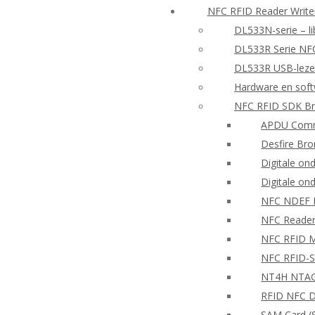
NFC RFID Reader Writ
DL533N-serie – li
DL533R Serie NF
DL533R USB-lezer
Hardware en sof
NFC RFID SDK Br
APDU Comm
Desfire Bro
Digitale on
Digitale on
NFC NDEF
NFC Reader
NFC RFID Mo
NFC RFID-S
NT4H NTAG®
RFID NFC D
SAM Card (S