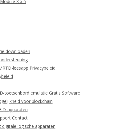
Module 8 x 6
tie downloaden
 ondersteuning
MRTD-leesapp Privacybeleid
beleid
ID-toetsenbord emulatie Gratis Software
gelijkheid voor blockchain
RFID-apparaten
pport Contact
igitale logische apparaten