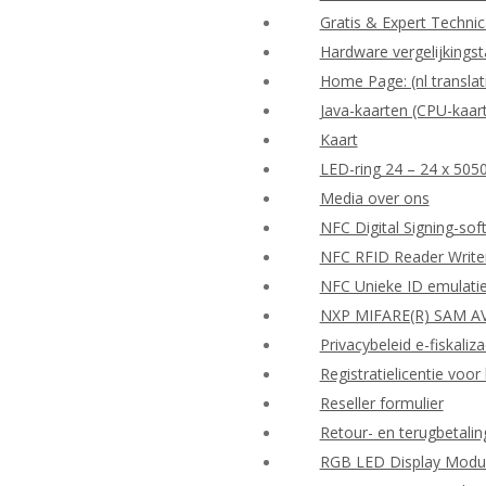
Gratis & Expert Techni
Hardware vergelijkingst
Home Page: (nl translat
Java-kaarten (CPU-kaar
Kaart
LED-ring 24 – 24 x 505
Media over ons
NFC Digital Signing-so
NFC RFID Reader Write
NFC Unieke ID emulati
NXP MIFARE(R) SAM AV
Privacybeleid e-fiskaliza
Registratielicentie vo
Reseller formulier
Retour- en terugbetalin
RGB LED Display Modu