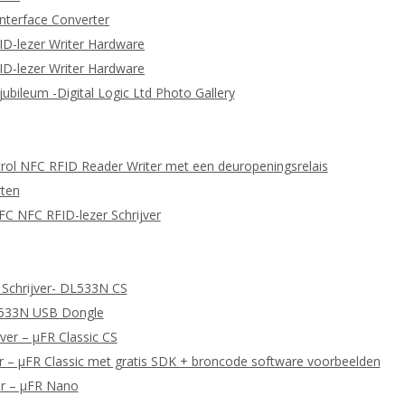
nterface Converter
ID-lezer Writer Hardware
ID-lezer Writer Hardware
 jubileum -Digital Logic Ltd Photo Gallery
ol NFC RFID Reader Writer met een deuropeningsrelais
ten
C NFC RFID-lezer Schrijver
 Schrijver- DL533N CS
L533N USB Dongle
ver – μFR Classic CS
 – μFR Classic met gratis SDK + broncode software voorbeelden
er – μFR Nano