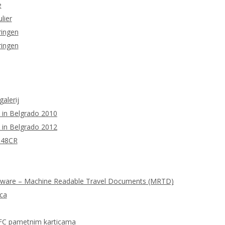
e
lier
ringen
ringen
galerij
 in Belgrado 2010
 in Belgrado 2012
M48CR
tware – Machine Readable Travel Documents (MRTD)
ica
FC pametnim karticama