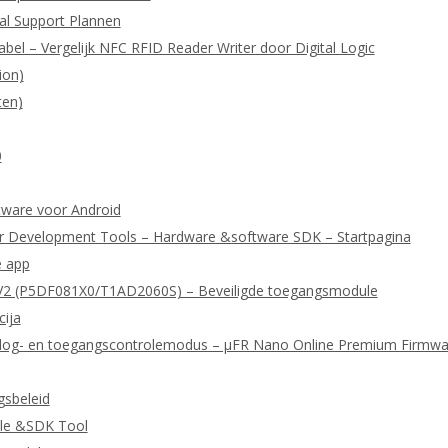
cal Support Plannen
abel – Vergelijk NFC RFID Reader Writer door Digital Logic
ion)
ten)
0
ftware voor Android
r Development Tools – Hardware &software SDK – Startpagina
e app
2 (P5DF081X0/T1AD2060S) – Beveiligde toegangsmodule
cija
or log- en toegangscontrolemodus – μFR Nano Online Premium Firmwa
gsbeleid
le &SDK Tool