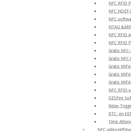
NFC RFID PH
NFC NDEF-l
NFC-softwa
NTAG &MIFA
NFC RFID A
NFC RFID P
Gratis NFC-
Gratis NFC-
Gratis MIF
Gratis MIF
Gratis MIF
NFC RFID-so
DESFire So
Relay Trigg
RTC- en E
Time Atten
NFC-videozelfstu