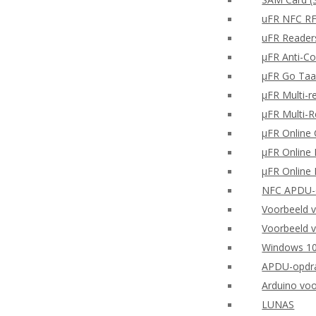
uFR NFC RF
uFR Readers
μFR Anti-Co
μFR Go Taa
μFR Multi-r
μFR Multi-
μFR Online 
μFR Online 
μFR Online 
NFC APDU-o
Voorbeeld 
Voorbeeld v
Windows 10
APDU-opdra
Arduino vo
LUNAS