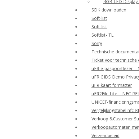
RGB LED Display 
SDK downloaden
Soft-list
Soft-list
Softlist- TL
Sorry
Technische documenta
Ticket voor technische
uFR e-paspoortlezer – 
uFR GIDS Demo Privacy
uFR-kaart formatter
uFR2File Lite – NFC RF
UNICEF-financieringsmo
Vergelijkingstabel nfc 
Verkoop &Customer Su
Verkoopautomaten met d
Verzendbeleid