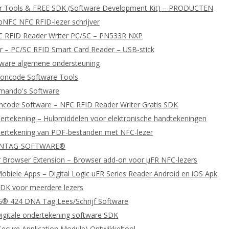
er Tools & FREE SDK (Software Development Kit) – PRODUCTEN
bNFC NFC RFID-lezer schrijver
C RFID Reader Writer PC/SC – PN533R NXP
 – PC/SC RFID Smart Card Reader – USB-stick
tware algemene ondersteuning
oncode Software Tools
ando's Software
ncode Software – NFC RFID Reader Writer Gratis SDK
dertekening – Hulpmiddelen voor elektronische handtekeningen
dertekening van PDF-bestanden met NFC-lezer
 NTAG-SOFTWARE®
 Browser Extension – Browser add-on voor μFR NFC-lezers
biele Apps – Digital Logic uFR Series Reader Android en iOS Apk
DK voor meerdere lezers
 424 DNA Tag Lees/Schrijf Software
igitale ondertekening software SDK
ecure Application Module) Ontwikkeltool