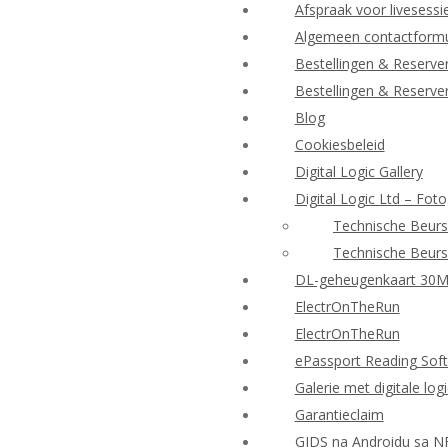
Afspraak voor livesessi
Algemeen contactformu
Bestellingen & Reserve
Bestellingen & Reserve
Blog
Cookiesbeleid
Digital Logic Gallery
Digital Logic Ltd – Foto
Technische Beurs
Technische Beurs
DL-geheugenkaart 30
ElectrOnTheRun
ElectrOnTheRun
ePassport Reading Sof
Galerie met digitale log
Garantieclaim
GIDS na Androidu sa N