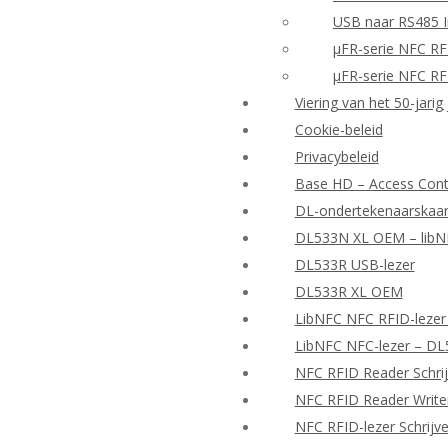
USB naar RS485 I
μFR-serie NFC RF
μFR-serie NFC RF
Viering van het 50-jarig
Cookie-beleid
Privacybeleid
Base HD – Access Contr
DL-ondertekenaarskaar
DL533N XL OEM – libNF
DL533R USB-lezer
DL533R XL OEM
LibNFC NFC RFID-lezer
LibNFC NFC-lezer – D
NFC RFID Reader Schrij
NFC RFID Reader Writer
NFC RFID-lezer Schrijv