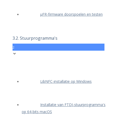
μFR-firmware doorspoelen en testen
3.2. Stuurprogramma's
2
LibNFC-installatie op Windows
Installatie van FTDI-stuurprogramma's
op 64-bits macOS