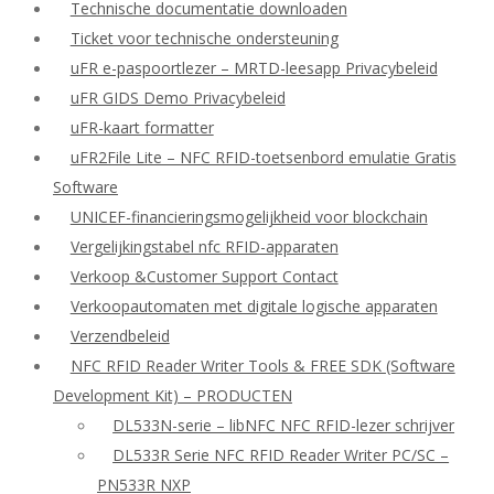
Technische documentatie downloaden
Ticket voor technische ondersteuning
uFR e-paspoortlezer – MRTD-leesapp Privacybeleid
uFR GIDS Demo Privacybeleid
uFR-kaart formatter
uFR2File Lite – NFC RFID-toetsenbord emulatie Gratis
Software
UNICEF-financieringsmogelijkheid voor blockchain
Vergelijkingstabel nfc RFID-apparaten
Verkoop &Customer Support Contact
Verkoopautomaten met digitale logische apparaten
Verzendbeleid
NFC RFID Reader Writer Tools & FREE SDK (Software
Development Kit) – PRODUCTEN
DL533N-serie – libNFC NFC RFID-lezer schrijver
DL533R Serie NFC RFID Reader Writer PC/SC –
PN533R NXP