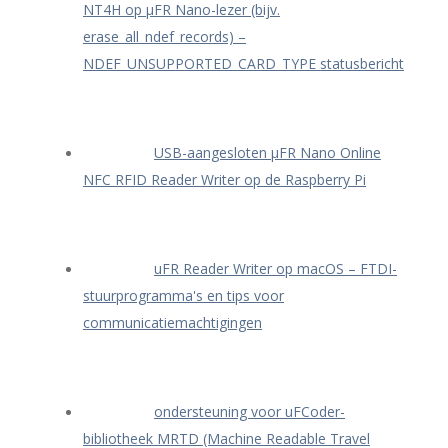
NT4H op μFR Nano-lezer (bijv.
erase_all_ndef_records) –
NDEF_UNSUPPORTED_CARD_TYPE statusbericht
USB-aangesloten μFR Nano Online
NFC RFID Reader Writer op de Raspberry Pi
uFR Reader Writer op macOS – FTDI-
stuurprogramma's en tips voor
communicatiemachtigingen
ondersteuning voor uFCoder-
bibliotheek MRTD (Machine Readable Travel