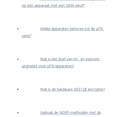
op een apparaat met een SAM-sleuf?
Welke apparaten behoren tot de μFR-
serie?
Wat is het doel van rtc- en eeprom-
upgrades voor μFR-apparaten?
Wat is de hardware AES128 encryptie?
Gebruik de NDEF-methoden met de