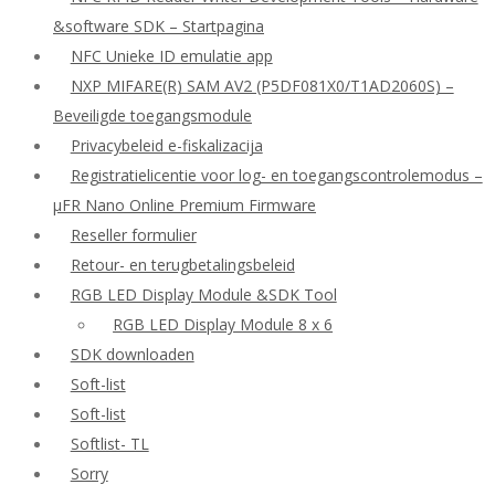
&software SDK – Startpagina
NFC Unieke ID emulatie app
NXP MIFARE(R) SAM AV2 (P5DF081X0/T1AD2060S) –
Beveiligde toegangsmodule
Privacybeleid e-fiskalizacija
Registratielicentie voor log- en toegangscontrolemodus –
μFR Nano Online Premium Firmware
Reseller formulier
Retour- en terugbetalingsbeleid
RGB LED Display Module &SDK Tool
RGB LED Display Module 8 x 6
SDK downloaden
Soft-list
Soft-list
Softlist- TL
Sorry