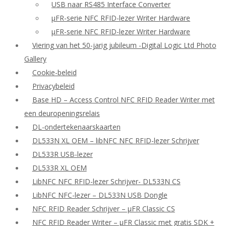
USB naar RS485 Interface Converter
μFR-serie NFC RFID-lezer Writer Hardware
μFR-serie NFC RFID-lezer Writer Hardware
Viering van het 50-jarig jubileum -Digital Logic Ltd Photo
Gallery
Cookie-beleid
Privacybeleid
Base HD – Access Control NFC RFID Reader Writer met
een deuropeningsrelais
DL-ondertekenaarskaarten
DL533N XL OEM – libNFC NFC RFID-lezer Schrijver
DL533R USB-lezer
DL533R XL OEM
LibNFC NFC RFID-lezer Schrijver- DL533N CS
LibNFC NFC-lezer – DL533N USB Dongle
NFC RFID Reader Schrijver – μFR Classic CS
NFC RFID Reader Writer – μFR Classic met gratis SDK +