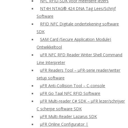
NFC RFID-SDK voor meerdere lezers
NT4H NTAG® 424 DNA Tag Lees/Schrijf
Software
RFID NFC Digitale ondertekening software
SDK
SAM Card (Secure Application Module)
Ontwikkeltool
uFR NFC RFD Reader Writer Shell Command
Line Interpreter
uFR Readers Tool – μFR-serie reader/writer
setup software
μFR Anti-Collision Tool – C-console
μFR Go Taal NFC RFID Software
μFR Multi-reader C# SDK – μFR lezer/schrijver
C scherpe software SDK
μFR Multi-Reader Lazarus SDK
μFR Online Configurator |