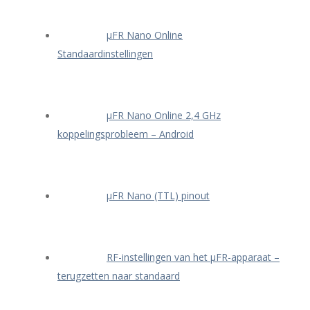
μFR Nano Online
Standaardinstellingen
μFR Nano Online 2,4 GHz
koppelingsprobleem – Android
μFR Nano (TTL) pinout
RF-instellingen van het μFR-apparaat –
terugzetten naar standaard