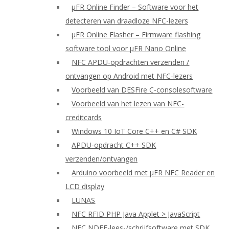
μFR Online Finder – Software voor het
detecteren van draadloze NFC-lezers
μFR Online Flasher – Firmware flashing
software tool voor μFR Nano Online
NFC APDU-opdrachten verzenden /
ontvangen op Android met NFC-lezers
Voorbeeld van DESFire C-consolesoftware
Voorbeeld van het lezen van NFC-
creditcards
Windows 10 IoT Core C++ en C# SDK
APDU-opdracht C++ SDK
verzenden/ontvangen
Arduino voorbeeld met μFR NFC Reader en
LCD display
LUNAS
NFC RFID PHP Java Applet > JavaScript
NFC NDEF-lees-/schrijfsoftware met SDK