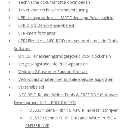
Technische documentatie downloaden
Ticket voor technische ondersteuning
uFR e-paspoortlezer – MRTD-leesapp Privacybeleid
uFR GIDS Demo Privacybeleid
uFR-kaart formatter
uFR2File Lite – NFC RFID-toetsenbord emulatie Gratis
Software
UNICEF-financieringsmogelijkheid voor blockchain
Vergelijkingstabel nfc RFID-apparaten
Verkoop &Customer Support Contact
Verkoopautomaten met digitale logische apparaten
Verzendbeleid
NFC RFID Reader Writer Tools & FREE SDK (Software
Development Kit) – PRODUCTEN
DL533N-serie – libNFC NFC RFID-lezer schrijver
DL533R Serie NFC RFID Reader Writer PC/SC –
PN533R NXP