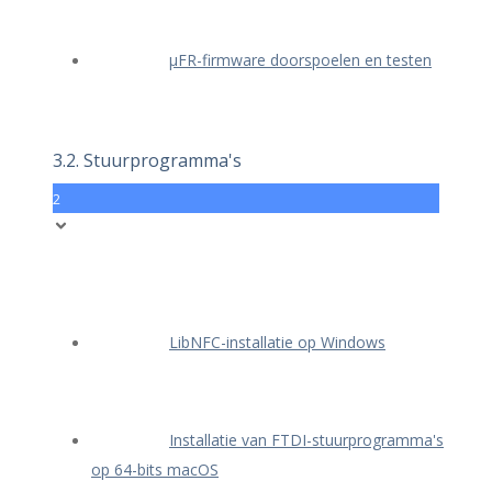
μFR-firmware doorspoelen en testen
3.2. Stuurprogramma's
2
LibNFC-installatie op Windows
Installatie van FTDI-stuurprogramma's
op 64-bits macOS