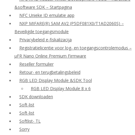
&software SDK – Startpagina
NFC Unieke ID emulatie app
NXP MIFARE(R) SAM AV2 (P5DF081X0/T1AD2060S) –
Beveiligde toegangsmodule
Privacybeleid e-fiskalizacija
Registratielicentie voor log- en toegangscontrolemodus –
μFR Nano Online Premium Firmware
Reseller formulier
Retour- en terugbetalingsbeleid
RGB LED Display Module &SDK Tool
RGB LED Display Module 8 x 6
SDK downloaden
Soft-list
Soft-list
Softlist- TL
Sorry