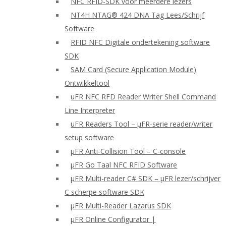
NFC RFID-SDK voor meerdere lezers
NT4H NTAG® 424 DNA Tag Lees/Schrijf
Software
RFID NFC Digitale ondertekening software
SDK
SAM Card (Secure Application Module)
Ontwikkeltool
uFR NFC RFD Reader Writer Shell Command
Line Interpreter
uFR Readers Tool – μFR-serie reader/writer
setup software
μFR Anti-Collision Tool – C-console
μFR Go Taal NFC RFID Software
μFR Multi-reader C# SDK – μFR lezer/schrijver
C scherpe software SDK
μFR Multi-Reader Lazarus SDK
μFR Online Configurator |