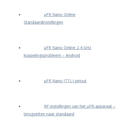
μFR Nano Online
Standaardinstellingen
μFR Nano Online 2,4 GHz
koppelingsprobleem – Android
μFR Nano (TTL) pinout
RF-instellingen van het μFR-apparaat –
terugzetten naar standaard