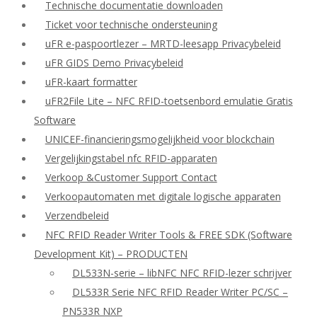
Technische documentatie downloaden
Ticket voor technische ondersteuning
uFR e-paspoortlezer – MRTD-leesapp Privacybeleid
uFR GIDS Demo Privacybeleid
uFR-kaart formatter
uFR2File Lite – NFC RFID-toetsenbord emulatie Gratis
Software
UNICEF-financieringsmogelijkheid voor blockchain
Vergelijkingstabel nfc RFID-apparaten
Verkoop &Customer Support Contact
Verkoopautomaten met digitale logische apparaten
Verzendbeleid
NFC RFID Reader Writer Tools & FREE SDK (Software
Development Kit) – PRODUCTEN
DL533N-serie – libNFC NFC RFID-lezer schrijver
DL533R Serie NFC RFID Reader Writer PC/SC –
PN533R NXP