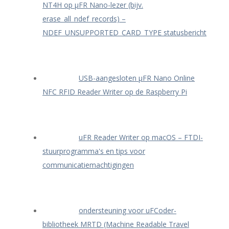
NT4H op μFR Nano-lezer (bijv.
erase_all_ndef_records) –
NDEF_UNSUPPORTED_CARD_TYPE statusbericht
USB-aangesloten μFR Nano Online
NFC RFID Reader Writer op de Raspberry Pi
uFR Reader Writer op macOS – FTDI-
stuurprogramma's en tips voor
communicatiemachtigingen
ondersteuning voor uFCoder-
bibliotheek MRTD (Machine Readable Travel