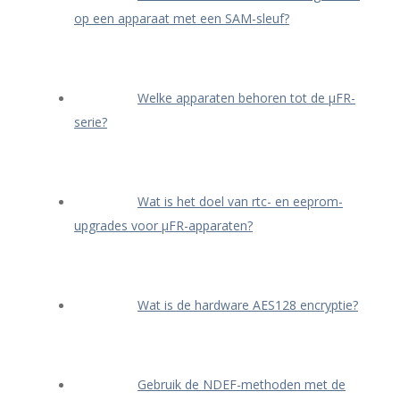
op een apparaat met een SAM-sleuf?
Welke apparaten behoren tot de μFR-
serie?
Wat is het doel van rtc- en eeprom-
upgrades voor μFR-apparaten?
Wat is de hardware AES128 encryptie?
Gebruik de NDEF-methoden met de