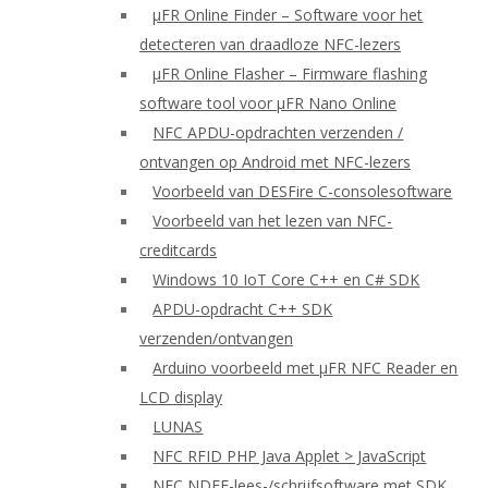
μFR Online Finder – Software voor het
detecteren van draadloze NFC-lezers
μFR Online Flasher – Firmware flashing
software tool voor μFR Nano Online
NFC APDU-opdrachten verzenden /
ontvangen op Android met NFC-lezers
Voorbeeld van DESFire C-consolesoftware
Voorbeeld van het lezen van NFC-
creditcards
Windows 10 IoT Core C++ en C# SDK
APDU-opdracht C++ SDK
verzenden/ontvangen
Arduino voorbeeld met μFR NFC Reader en
LCD display
LUNAS
NFC RFID PHP Java Applet > JavaScript
NFC NDEF-lees-/schrijfsoftware met SDK