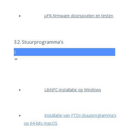
μFR-firmware doorspoelen en testen
3.2. Stuurprogramma's
2
LibNFC-installatie op Windows
Installatie van FTDI-stuurprogramma's
op 64-bits macOS