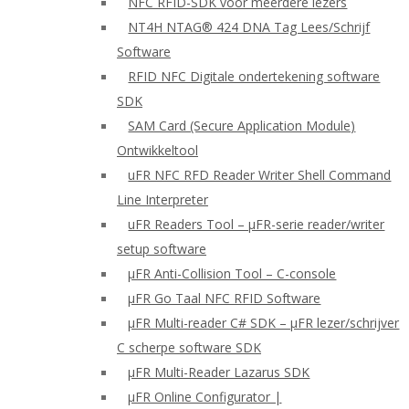
NFC RFID-SDK voor meerdere lezers
NT4H NTAG® 424 DNA Tag Lees/Schrijf
Software
RFID NFC Digitale ondertekening software
SDK
SAM Card (Secure Application Module)
Ontwikkeltool
uFR NFC RFD Reader Writer Shell Command
Line Interpreter
uFR Readers Tool – μFR-serie reader/writer
setup software
μFR Anti-Collision Tool – C-console
μFR Go Taal NFC RFID Software
μFR Multi-reader C# SDK – μFR lezer/schrijver
C scherpe software SDK
μFR Multi-Reader Lazarus SDK
μFR Online Configurator |