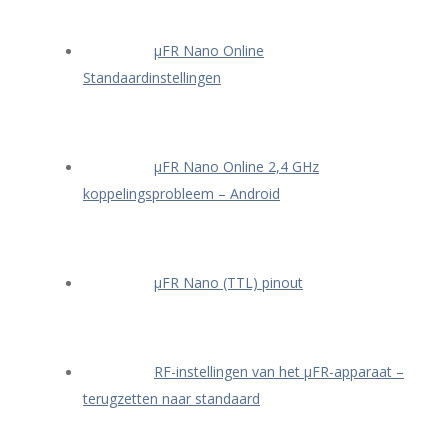
μFR Nano Online
Standaardinstellingen
μFR Nano Online 2,4 GHz
koppelingsprobleem – Android
μFR Nano (TTL) pinout
RF-instellingen van het μFR-apparaat –
terugzetten naar standaard