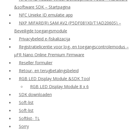
&software SDK – Startpagina
NFC Unieke ID emulatie app
NXP MIFARE(R) SAM AV2 (P5DF081X0/T1AD2060S) –
Beveiligde toegangsmodule
Privacybeleid e-fiskalizacija
Registratielicentie voor log- en toegangscontrolemodus –
μFR Nano Online Premium Firmware
Reseller formulier
Retour- en terugbetalingsbeleid
RGB LED Display Module &SDK Tool
RGB LED Display Module 8 x 6
SDK downloaden
Soft-list
Soft-list
Softlist- TL
Sorry