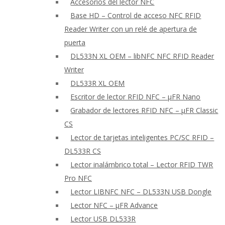
Accesorios del lector NFC
Base HD – Control de acceso NFC RFID
Reader Writer con un relé de apertura de
puerta
DL533N XL OEM – libNFC NFC RFID Reader
Writer
DL533R XL OEM
Escritor de lector RFID NFC – μFR Nano
Grabador de lectores RFID NFC – μFR Classic
CS
Lector de tarjetas inteligentes PC/SC RFID –
DL533R CS
Lector inalámbrico total – Lector RFID TWR
Pro NFC
Lector LIBNFC NFC – DL533N USB Dongle
Lector NFC – μFR Advance
Lector USB DL533R