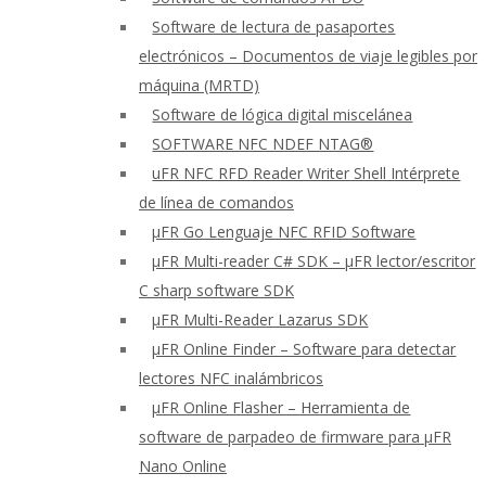
Software de lectura de pasaportes
electrónicos – Documentos de viaje legibles por
máquina (MRTD)
Software de lógica digital miscelánea
SOFTWARE NFC NDEF NTAG®
uFR NFC RFD Reader Writer Shell Intérprete
de línea de comandos
μFR Go Lenguaje NFC RFID Software
μFR Multi-reader C# SDK – μFR lector/escritor
C sharp software SDK
μFR Multi-Reader Lazarus SDK
μFR Online Finder – Software para detectar
lectores NFC inalámbricos
μFR Online Flasher – Herramienta de
software de parpadeo de firmware para μFR
Nano Online