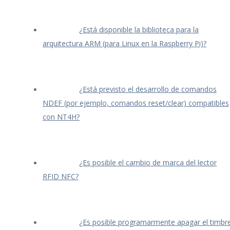
¿Está disponible la biblioteca para la
arquitectura ARM (para Linux en la Raspberry Pi)?
¿Está previsto el desarrollo de comandos
NDEF (por ejemplo, comandos reset/clear) compatibles
con NT4H?
¿Es posible el cambio de marca del lector
RFID NFC?
¿Es posible programarmente apagar el timbr