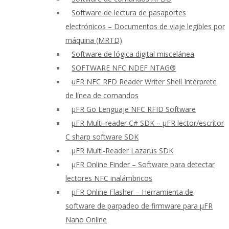
Software de lectura de pasaportes
electrónicos – Documentos de viaje legibles por
máquina (MRTD)
Software de lógica digital miscelánea
SOFTWARE NFC NDEF NTAG®
uFR NFC RFD Reader Writer Shell Intérprete
de línea de comandos
μFR Go Lenguaje NFC RFID Software
μFR Multi-reader C# SDK – μFR lector/escritor
C sharp software SDK
μFR Multi-Reader Lazarus SDK
μFR Online Finder – Software para detectar
lectores NFC inalámbricos
μFR Online Flasher – Herramienta de
software de parpadeo de firmware para μFR
Nano Online