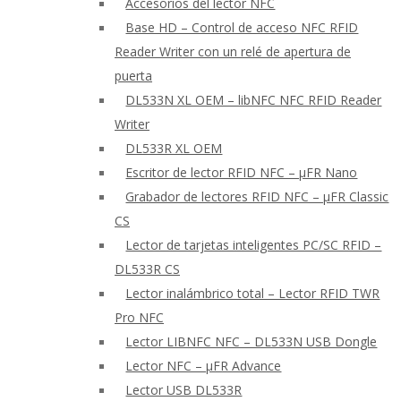
Accesorios del lector NFC
Base HD – Control de acceso NFC RFID
Reader Writer con un relé de apertura de
puerta
DL533N XL OEM – libNFC NFC RFID Reader
Writer
DL533R XL OEM
Escritor de lector RFID NFC – μFR Nano
Grabador de lectores RFID NFC – μFR Classic
CS
Lector de tarjetas inteligentes PC/SC RFID –
DL533R CS
Lector inalámbrico total – Lector RFID TWR
Pro NFC
Lector LIBNFC NFC – DL533N USB Dongle
Lector NFC – μFR Advance
Lector USB DL533R