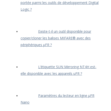
portée parmi les outils de développement Digital
Logic ?
Existe-t-il un outil disponible pour
copier/cloner les balises MIFARE® avec des
périphériques μFR ?
L’étiquette SUN Mirroring NT4H est-
elle disponible avec les appareils uFR ?
Paramètres du lecteur en ligne μFR
Nano