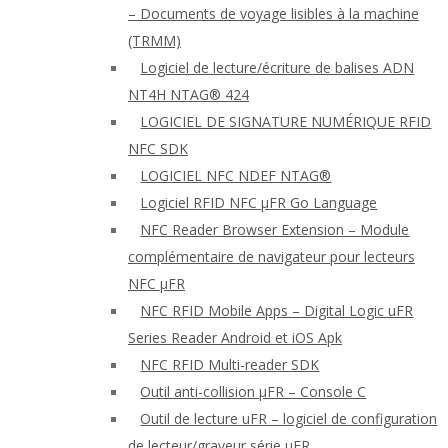
– Documents de voyage lisibles à la machine
(TRMM)
Logiciel de lecture/écriture de balises ADN
NT4H NTAG® 424
LOGICIEL DE SIGNATURE NUMÉRIQUE RFID
NFC SDK
LOGICIEL NFC NDEF NTAG®
Logiciel RFID NFC μFR Go Language
NFC Reader Browser Extension – Module
complémentaire de navigateur pour lecteurs
NFC μFR
NFC RFID Mobile Apps – Digital Logic uFR
Series Reader Android et iOS Apk
NFC RFID Multi-reader SDK
Outil anti-collision μFR – Console C
Outil de lecture uFR – logiciel de configuration
de lecteur/graveur série μFR