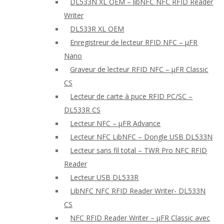
DL533N XL OEM – libNFC NFC RFID Reader
Writer
DL533R XL OEM
Enregistreur de lecteur RFID NFC – μFR
Nano
Graveur de lecteur RFID NFC – μFR Classic
CS
Lecteur de carte à puce RFID PC/SC –
DL533R CS
Lecteur NFC – μFR Advance
Lecteur NFC LibNFC – Dongle USB DL533N
Lecteur sans fil total – TWR Pro NFC RFID
Reader
Lecteur USB DL533R
LibNFC NFC RFID Reader Writer- DL533N
CS
NFC RFID Reader Writer – μFR Classic avec