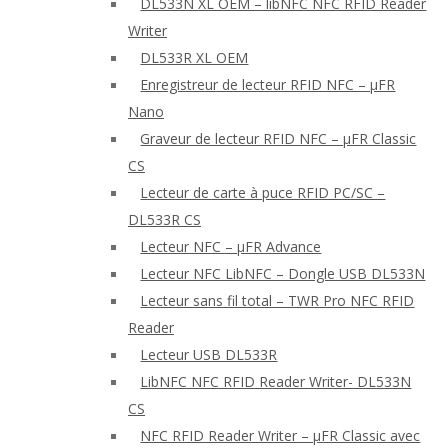
DL533N XL OEM – libNFC NFC RFID Reader
Writer
DL533R XL OEM
Enregistreur de lecteur RFID NFC – μFR
Nano
Graveur de lecteur RFID NFC – μFR Classic
CS
Lecteur de carte à puce RFID PC/SC –
DL533R CS
Lecteur NFC – μFR Advance
Lecteur NFC LibNFC – Dongle USB DL533N
Lecteur sans fil total – TWR Pro NFC RFID
Reader
Lecteur USB DL533R
LibNFC NFC RFID Reader Writer- DL533N
CS
NFC RFID Reader Writer – μFR Classic avec