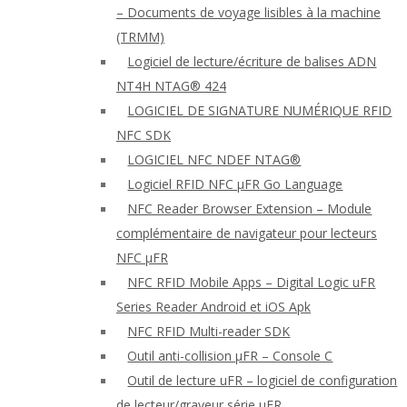
– Documents de voyage lisibles à la machine
(TRMM)
Logiciel de lecture/écriture de balises ADN
NT4H NTAG® 424
LOGICIEL DE SIGNATURE NUMÉRIQUE RFID
NFC SDK
LOGICIEL NFC NDEF NTAG®
Logiciel RFID NFC μFR Go Language
NFC Reader Browser Extension – Module
complémentaire de navigateur pour lecteurs
NFC μFR
NFC RFID Mobile Apps – Digital Logic uFR
Series Reader Android et iOS Apk
NFC RFID Multi-reader SDK
Outil anti-collision μFR – Console C
Outil de lecture uFR – logiciel de configuration
de lecteur/graveur série μFR