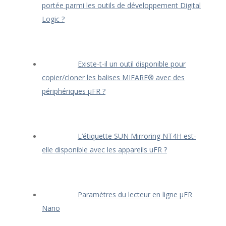
portée parmi les outils de développement Digital
Logic ?
Existe-t-il un outil disponible pour
copier/cloner les balises MIFARE® avec des
périphériques μFR ?
L’étiquette SUN Mirroring NT4H est-
elle disponible avec les appareils uFR ?
Paramètres du lecteur en ligne μFR
Nano