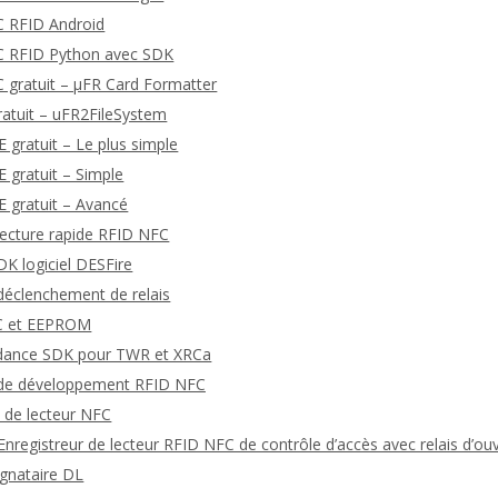
C RFID Android
FC RFID Python avec SDK
C gratuit – μFR Card Formatter
ratuit – uFR2FileSystem
gratuit – Le plus simple
gratuit – Simple
 gratuit – Avancé
 lecture rapide RFID NFC
K logiciel DESFire
 déclenchement de relais
TC et EEPROM
dance SDK pour TWR et XRCa
s de développement RFID NFC
 de lecteur NFC
nregistreur de lecteur RFID NFC de contrôle d’accès avec relais d’ou
ignataire DL