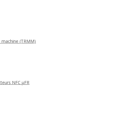
 la machine (TRMM)
cteurs NFC μFR