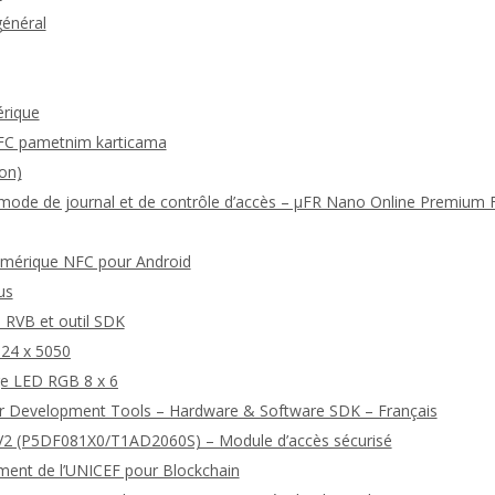
général
érique
FC pametnim karticama
on)
u mode de journal et de contrôle d’accès – μFR Nano Online Premium
numérique NFC pour Android
us
 RVB et outil SDK
24 x 5050
ge LED RGB 8 x 6
r Development Tools – Hardware & Software SDK – Français
2 (P5DF081X0/T1AD2060S) – Module d’accès sécurisé
ment de l’UNICEF pour Blockchain