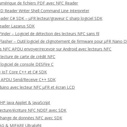
umérique de fichiers PDF avec NFC Reader
D Reader Writer Shell Command Line Interpreter
eader C# SDK – μFR lecteur/graveur C sharp logiciel SDK
Reader Lazarus SDK
inder – Logiciel de détection des lecteurs NFC sans fil
Flasher – Outil logiciel de clignotement de firmware pour μFR Nano O
NFC APDU envoyer/recevoir sur Android avec lecteurs NFC
lecture de carte de crédit NFC
logiciel de console DESFire C
 IoT Core C++ et C# SDK
APDU Send/Receive C++ SDK
uino avec lecteur NFC μFR et écran LCD
P Java Applet & JavaScript
 lecture/écriture NFC NDEF avec SDK
’échange de données NFC avec SDK
AG & MIFARE Ultralight