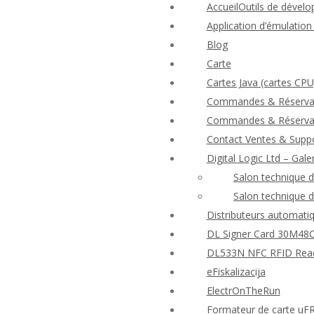
AccueilOutils de dévelo
Application d’émulatio
Blog
Carte
Cartes Java (cartes CPU
Commandes & Réserva
Commandes & Réserva
Contact Ventes & Suppo
Digital Logic Ltd – Gale
Salon technique 
Salon technique 
Distributeurs automatiq
DL Signer Card 30M48CR
DL533N NFC RFID Reader
eFiskalizacija
ElectrOnTheRun
Formateur de carte uF