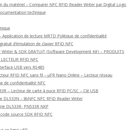
 du matériel – Comparer NFC RFID Reader Writer par Digital Logic
documentation technique
hnique
 Application de lecture MRTD Politique de confidentialité
 gratuit d’émulation de clavier RFID NFC
r Writer & SDK GRATUIT (Software Development Kit) – PRODUITS
 LECTEUR RFID NFC
nterface USB vers RS485
ecteur RFID NFC sans fil – μFR Nano Online – Lecteur réseau
que de confidentialité NFC
3R – Lecteur de carte à puce RFID PC/SC – Clé USB
érie DL533N – libNFC NFC RFID Reader Writer
série DL533R- PN533R NXP
de code source SDK RFID NFC
ur en ligne μFR