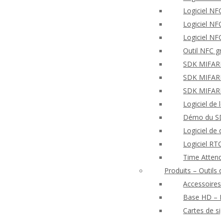
Logiciel NF
Logiciel N
Logiciel NF
Outil NFC g
SDK MIFARE 
SDK MIFARE 
SDK MIFARE
Logiciel de
Démo du SD
Logiciel de
Logiciel R
Time Atten
Produits – Outil
Accessoires
Base HD – E
Cartes de s