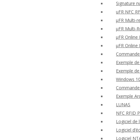
Signature n
uFR NFC RF
μFR Multi-r
μFR Multi-
μFR Online F
μFR Online 
Commandes 
Exemple de 
Exemple de 
Windows 10
Commande 
Exemple Ard
LUNAS
NFC RFID PH
Logiciel de
Logiciel d
Logiciel NT