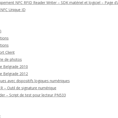
ppement NFC RFID Reader Writer – SDK matériel et logiciel – Page d’a
n NFC Unique ID
)
tions
tions
rt Client
rie de photos
de Belgrade 2010
de Belgrade 2012
ues avec dispositifs logiques numériques
 – Outil de signature numérique
 – Script de test pour lecteur PN533
R