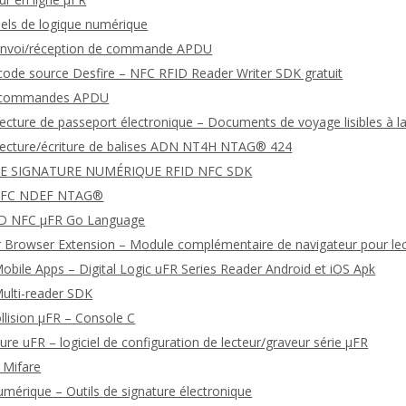
ciels de logique numérique
envoi/réception de commande APDU
 code source Desfire – NFC RFID Reader Writer SDK gratuit
e commandes APDU
 lecture de passeport électronique – Documents de voyage lisibles à
 lecture/écriture de balises ADN NT4H NTAG® 424
DE SIGNATURE NUMÉRIQUE RFID NFC SDK
NFC NDEF NTAG®
FID NFC μFR Go Language
 Browser Extension – Module complémentaire de navigateur pour le
bile Apps – Digital Logic uFR Series Reader Android et iOS Apk
ulti-reader SDK
ollision μFR – Console C
ture uFR – logiciel de configuration de lecteur/graveur série μFR
l Mifare
umérique – Outils de signature électronique