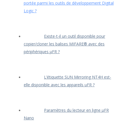
portée parmi les outils de développement Digital
Logic ?
Existe-t-il un outil disponible pour
copier/cloner les balises MIFARE® avec des
périphériques μFR ?
L’étiquette SUN Mirroring NT4H est-
elle disponible avec les appareils uFR ?
Paramètres du lecteur en ligne μFR
Nano