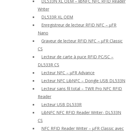
DL533N XL OEM – libNFC NFC RFID Reader
Writer
DL533R XL OEM
Enregistreur de lecteur RFID NFC – μFR
Nano
Graveur de lecteur RFID NFC – μFR Classic
CS
Lecteur de carte à puce RFID PC/SC –
DL533R CS
Lecteur NFC – μFR Advance
Lecteur NFC LibNFC – Dongle USB DL533N
Lecteur sans fil total – TWR Pro NFC RFID
Reader
Lecteur USB DL533R
LibNFC NFC RFID Reader Writer- DL533N
CS
NFC RFID Reader Writer – μFR Classic avec