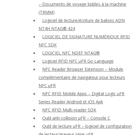
– Documents de voyage lisibles à la machine
(TRMM)
Logiciel de lecture/écriture de balises ADN
NT4H NTAG® 424
LOGICIEL DE SIGNATURE NUMÉRIQUE RFID
NFC SDK
LOGICIEL NFC NDEF NTAG®
Logiciel RFID NFC μFR Go Language
NFC Reader Browser Extension – Module
complémentaire de navigateur pour lecteurs
NFC μFR
NFC RFID Mobile Apps – Digital Logic uFR
Series Reader Android et iOS Apk
NFC RFID Multi-reader SDK
Outil anti-collision μFR – Console C
Outil de lecture uFR – logiciel de configuration
de lecteur/graveur série μFR