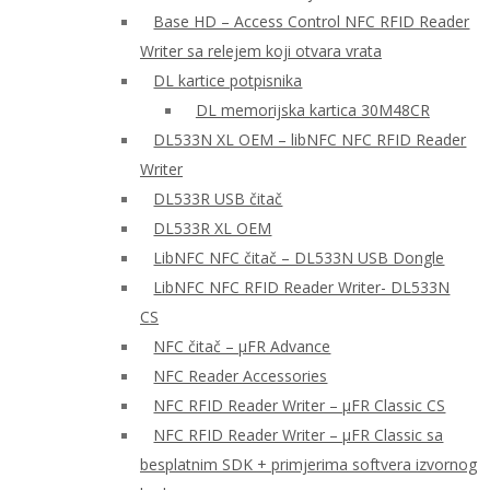
Base HD – Access Control NFC RFID Reader
Writer sa relejem koji otvara vrata
DL kartice potpisnika
DL memorijska kartica 30M48CR
DL533N XL OEM – libNFC NFC RFID Reader
Writer
DL533R USB čitač
DL533R XL OEM
LibNFC NFC čitač – DL533N USB Dongle
LibNFC NFC RFID Reader Writer- DL533N
CS
NFC čitač – μFR Advance
NFC Reader Accessories
NFC RFID Reader Writer – μFR Classic CS
NFC RFID Reader Writer – μFR Classic sa
besplatnim SDK + primjerima softvera izvornog