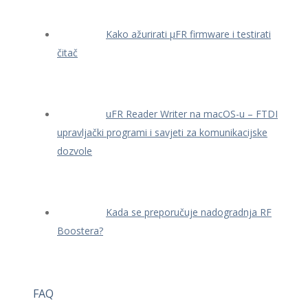
Kako ažurirati μFR firmware i testirati
čitač
uFR Reader Writer na macOS-u – FTDI
upravljački programi i savjeti za komunikacijske
dozvole
Kada se preporučuje nadogradnja RF
Boostera?
FAQ