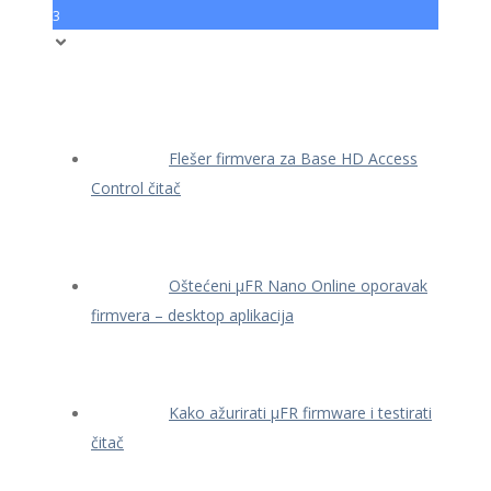
3
Flešer firmvera za Base HD Access
Control čitač
Oštećeni μFR Nano Online oporavak
firmvera – desktop aplikacija
Kako ažurirati μFR firmware i testirati
čitač