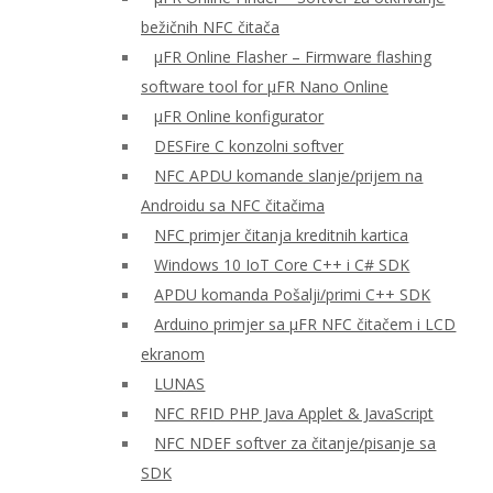
bežičnih NFC čitača
μFR Online Flasher – Firmware flashing
software tool for μFR Nano Online
μFR Online konfigurator
DESFire C konzolni softver
NFC APDU komande slanje/prijem na
Androidu sa NFC čitačima
NFC primjer čitanja kreditnih kartica
Windows 10 IoT Core C++ i C# SDK
APDU komanda Pošalji/primi C++ SDK
Arduino primjer sa μFR NFC čitačem i LCD
ekranom
LUNAS
NFC RFID PHP Java Applet & JavaScript
NFC NDEF softver za čitanje/pisanje sa
SDK