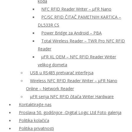
koda
NFC RFID Reader Writer – μFR Nano
PC/SC RFID ČITAČ PAMETNIH KARTICA –
DL533R CS
Power Bridge za Android – PBA
Total Wireless Reader – TWR Pro NFC RFID
Reader
µFR XL OEM – NFC RFID Reader Writer
velikog dometa
USB u RS485 pretvarač interfejsa
Wireless NFC RFID Reader Writer – μFR Nano
Online – Network Reader
μFR serija NFC RFID čitača Writer Hardware
Kontaktirajte nas
Proslava 50. godišnjice -Digital Logic Ltd Foto galerija
Politika kolačića
Politika privatnosti