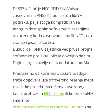
DL533N čitač je NFC RFID čitač/pisac
zasnovan na PN533 čipu i pruža libNFC
podršku, pa je stoga kompatibilan sa
mnogim dostupnim softverskim rešenjima
otvorenog koda zasnovanim na libNFC-u za
čitanje i pisanje kartica.
Budući da libNFC zajednica već pruža brojne
softverske projekte, bilo je dovoljno da tim
Digital Logic razvije neku dodatnu podršku.
Predlažemo da korisnici DL533N uređaja
traže odgovarajuće softversko rešenje među
različitim projektima rešenja otvorenog
koda, pretražuju
NFC Forum
ili koriste libNFC
smernice
(
http://www.libnfc.org/api/modules.html
) da