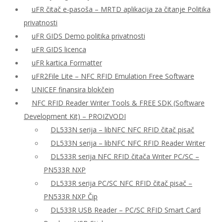
uFR čitač e-pasoša – MRTD aplikacija za čitanje Politika
privatnosti
uFR GIDS Demo politika privatnosti
uFR GIDS licenca
uFR kartica Formatter
uFR2File Lite – NFC RFID Emulation Free Software
UNICEF finansira blokčein
NFC RFID Reader Writer Tools & FREE SDK (Software
Development Kit) – PROIZVODI
DL533N serija – libNFC NFC RFID čitač pisač
DL533N serija – libNFC NFC RFID Reader Writer
DL533R serija NFC RFID čitača Writer PC/SC –
PN533R NXP
DL533R serija PC/SC NFC RFID čitač pisač –
PN533R NXP Čip
DL533R USB Reader – PC/SC RFID Smart Card