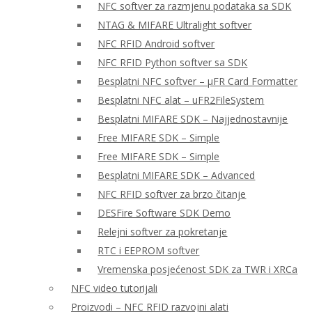
NFC softver za razmjenu podataka sa SDK
NTAG & MIFARE Ultralight softver
NFC RFID Android softver
NFC RFID Python softver sa SDK
Besplatni NFC softver – μFR Card Formatter
Besplatni NFC alat – uFR2FileSystem
Besplatni MIFARE SDK – Najjednostavnije
Free MIFARE SDK – Simple
Free MIFARE SDK – Simple
Besplatni MIFARE SDK – Advanced
NFC RFID softver za brzo čitanje
DESFire Software SDK Demo
Relejni softver za pokretanje
RTC i EEPROM softver
Vremenska posjećenost SDK za TWR i XRCa
NFC video tutorijali
Proizvodi – NFC RFID razvojni alati