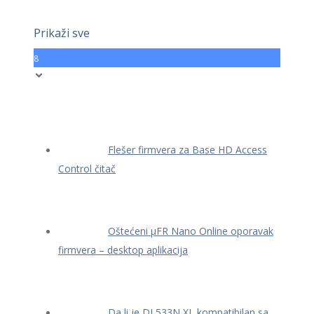
Prikaži sve
8
Flešer firmvera za Base HD Access
Control čitač
Oštećeni μFR Nano Online oporavak
firmvera – desktop aplikacija
Da li je DL533N XL kompatibilan sa