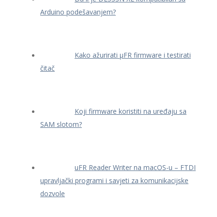
Arduino podešavanjem?
Kako ažurirati μFR firmware i testirati
čitač
Koji firmware koristiti na uređaju sa
SAM slotom?
uFR Reader Writer na macOS-u – FTDI
upravljački programi i savjeti za komunikacijske
dozvole