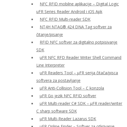
NFC RFID mobilne aplikacije – Digital Logic
uFR Series Reader Android i iOS Apk
NFC RFID Multi-reader SDK
NT4H NTAG® 424 DNA Tag softver za
čitanje/pisanje
RFID NFC softver za digitalno potpisivanje
SDK
uFR NFC RFD Reader Writer Shell Command
Line Interpreter
uFR Readers Tool – μFR serija čitača/pisca
softvera za postavljanje
μFR Anti-Collision Tool – C konzola
μFR Go jezik NFC RFID softver
μFR Multi-reader C# SDK – μFR reader/writer
C sharp software SDK
μFR Multi-Reader Lazarus SDK
μFR Online Finder – Softver za otkrivanje