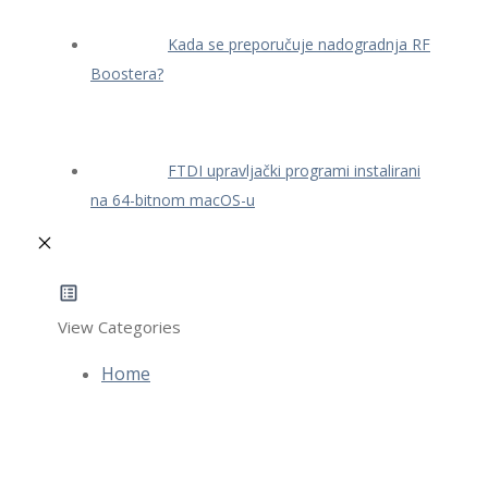
Kada se preporučuje nadogradnja RF
Boostera?
FTDI upravljački programi instalirani
na 64-bitnom macOS-u
View Categories
Home