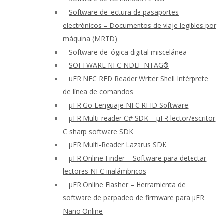
Software de lectura de pasaportes
electrónicos – Documentos de viaje legibles por
máquina (MRTD)
Software de lógica digital miscelánea
SOFTWARE NFC NDEF NTAG®
uFR NFC RFD Reader Writer Shell Intérprete
de línea de comandos
μFR Go Lenguaje NFC RFID Software
μFR Multi-reader C# SDK – μFR lector/escritor
C sharp software SDK
μFR Multi-Reader Lazarus SDK
μFR Online Finder – Software para detectar
lectores NFC inalámbricos
μFR Online Flasher – Herramienta de
software de parpadeo de firmware para μFR
Nano Online