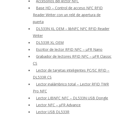
Accesorios del lector NFC
Base HD – Control de acceso NFC RFID
Reader Writer con un relé de apertura de
puerta
DL533N XL OEM – libNFC NFC RFID Reader
Writer
DL533R XL OEM
Escritor de lector RFID NFC – μFR Nano
Grabador de lectores RFID NFC – μFR Classic
CS
Lector de tarjetas inteligentes PC/SC RFID –
DL533R CS
Lector inalámbrico total – Lector RFID TWR
Pro NFC
Lector LIBNFC NFC – DL533N USB Dongle
Lector NFC – μFR Advance
Lector USB DL533R