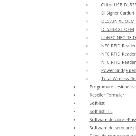
Cititor USB DL53
Dl Signer Carduri
DL533N XL OEM –
DL533R XL OEM
LibNFC NFC RFID
NFC RFID Reader
NFC RFID Reader 
NFC RFID Reader W
Power Bridge pen
Total Wireless R
Programare sesiune liv
Reseller Formular
Soft-list
Soft-list- TL
Software de citire ePas
Software de semnare di
Tabel de comparare a d