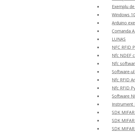
Exemplu de 
Windows 10
Arduino ex
Comanda AP
LUNAS
NFC RFID PH
Nfc NDEF ci
Nfc softwar
Software-ul
Nfc RFID An
Nfc RFID P
Software NF
Instrument 
SDK MIFARE 
SDK MIFARE 
SDK MIFARE