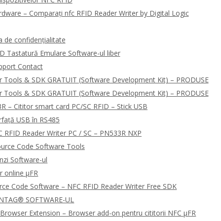
dware – Comparați nfc RFID Reader Writer by Digital Logic
de confidențialitate
D Tastatură Emulare Software-ul liber
pport Contact
r Tools & SDK GRATUIT (Software Development Kit) – PRODUSE
r Tools & SDK GRATUIT (Software Development Kit) – PRODUSE
R – Cititor smart card PC/SC RFID – Stick USB
rfață USB în RS485
 RFID Reader Writer PC / SC – PN533R NXP
urce Code Software Tools
zi Software-ul
r online μFR
urce Code Software – NFC RFID Reader Writer Free SDK
 NTAG® SOFTWARE-UL
Browser Extension – Browser add-on pentru cititorii NFC μFR