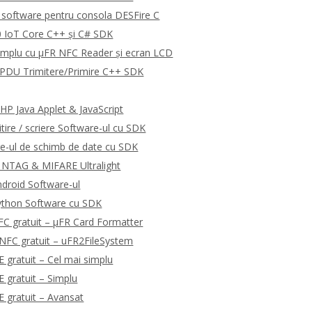
software pentru consola DESFire C
 IoT Core C++ și C# SDK
emplu cu μFR NFC Reader și ecran LCD
DU Trimitere/Primire C++ SDK
P Java Applet & JavaScript
tire / scriere Software-ul cu SDK
e-ul de schimb de date cu SDK
 NTAG & MIFARE Ultralight
droid Software-ul
ython Software cu SDK
C gratuit – μFR Card Formatter
NFC gratuit – uFR2FileSystem
gratuit – Cel mai simplu
gratuit – Simplu
 gratuit – Avansat