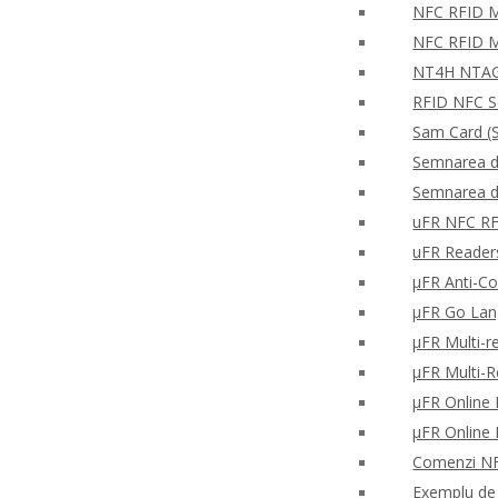
NFC RFID Mo
NFC RFID M
NT4H NTAG®
RFID NFC S
Sam Card (S
Semnarea di
Semnarea di
uFR NFC RFD
uFR Readers 
μFR Anti-Co
μFR Go Lan
μFR Multi-re
μFR Multi-
μFR Online 
μFR Online 
Comenzi NFC
Exemplu de c