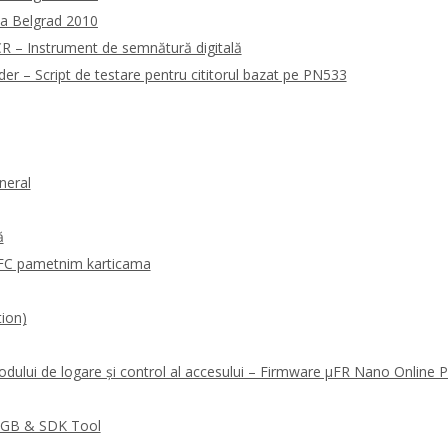
la Belgrad 2010
 – Instrument de semnătură digitală
 – Script de testare pentru cititorul bazat pe PN533
neral
ă
FC pametnim karticama
ion)
odului de logare și control al accesului – Firmware μFR Nano Online
RGB & SDK Tool