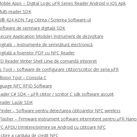
bile Apps – Digital Logic uFR Series Reader Android și iOS Apk
ulti-reader SDK
 424 ADN Tag Citirea / Scrierea Software-ul
oftware de semnare digitală SDK
ecure Application Module) Instrument de dezvoltare
gitală – Instrumente de semnătură electronică
gitală a fișierelor PDF cu NFC Reader
 Reader Writer Shell Linie de comandă interpret
Tool – software de configurare cititor/scriitor din seria μFR
llision Tool – Consola C
guage NFC RFID Software
ader C# SDK – μFR cititor / scriitor C sdk software ascuțit
Reader Lazăr SDK
Finder – Software pentru detectarea cititoarelor NFC wireless
Flasher – Firmware instrument software intermitent pentru μFR Nano
 APDU trimitere/primire pe Android cu cititoare NFC
itire a cardului de credit NFC