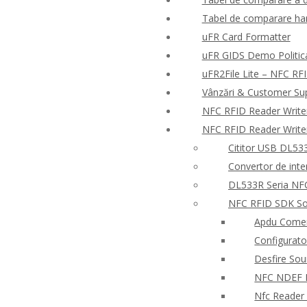
Tabel de comparare har
uFR Card Formatter
uFR GIDS Demo Politica 
uFR2File Lite – NFC RFI
Vânzări & Customer Su
NFC RFID Reader Write
NFC RFID Reader Write
Cititor USB DL533
Convertor de inte
DL533R Seria NFC
NFC RFID SDK So
Apdu Comen
Configurato
Desfire So
NFC NDEF
Nfc Reader 