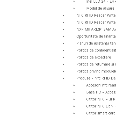
Inel LED 24 – 24 
Modul de afișare
NFC RFID Reader Write
NFC RFID Reader Write
NXP MIFARE(R) SAM AV
Oportunitate de finanț
Planuri de asistență tehn
Politica de confidențialit
Politica de expediere
Politica de returnare ș
Politica privind modulel
Produse – Nfc RFID De
Accesorii nfc rea
Base HD – Access 
Cititor NFC – μF
Cititor NFC Lib
Cititor smart ca