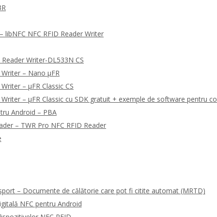
3R
 libNFC NFC RFID Reader Writer
 Reader Writer-DL533N CS
 Writer – Nano μFR
Writer – μFR Classic CS
riter – μFR Classic cu SDK gratuit + exemple de software pentru co
tru Android – PBA
eader – TWR Pro NFC RFID Reader
e
sport – Documente de călătorie care pot fi citite automat (MRTD)
gitală NFC pentru Android
ispozitivelor NFC RFID