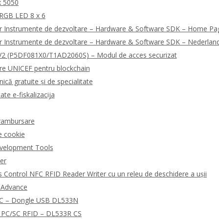
x 5050
 RGB LED 8 x 6
r Instrumente de dezvoltare – Hardware & Software SDK – Home Pa
r Instrumente de dezvoltare – Hardware & Software SDK – Nederlan
2 (P5DF081X0/T1AD2060S) – Modul de acces securizat
are UNICEF pentru blockchain
ică gratuite și de specialitate
ate e-fiskalizacija
i rambursare
e cookie
velopment Tools
der
Control NFC RFID Reader Writer cu un releu de deschidere a ușii
R Advance
NFC – Dongle USB DL533N
rd PC/SC RFID – DL533R CS