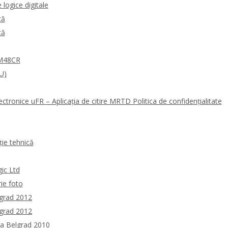
logice digitale
că
că
0M48CR
U)
ectronice uFR – Aplicația de citire MRTD Politica de confidențialitate
ie tehnică
gic Ltd
rie foto
lgrad 2012
lgrad 2012
la Belgrad 2010