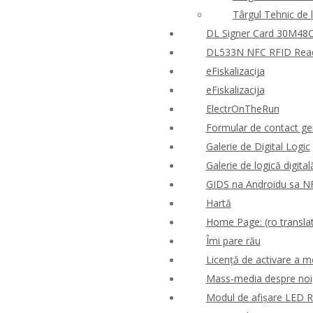
Târgul Tehnic de 
DL Signer Card 30M48CR
DL533N NFC RFID Reader
eFiskalizacija
eFiskalizacija
ElectrOnTheRun
Formular de contact ge
Galerie de Digital Logic
Galerie de logică digital
GIDS na Androidu sa N
Hartă
Home Page: (ro translat
Îmi pare rău
Licență de activare a m
Mass-media despre noi
Modul de afișare LED 