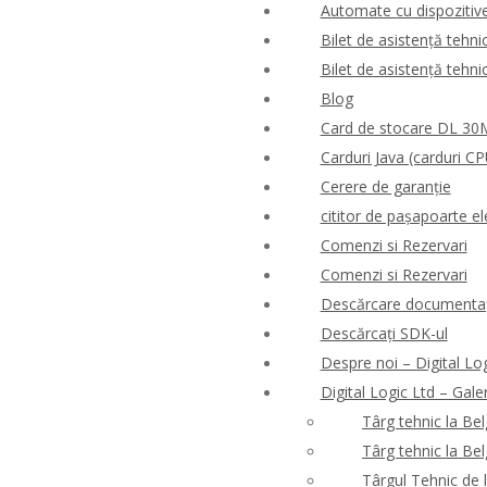
Automate cu dispozitive 
Bilet de asistență tehni
Bilet de asistență tehni
Blog
Card de stocare DL 3
Carduri Java (carduri CP
Cerere de garanție
cititor de pașapoarte el
Comenzi si Rezervari
Comenzi si Rezervari
Descărcare documentaț
Descărcați SDK-ul
Despre noi – Digital Lo
Digital Logic Ltd – Gale
Târg tehnic la Be
Târg tehnic la Be
Târgul Tehnic de 