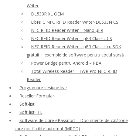
Writer
DL533R XL OEM
LibNFC NFC RFID Reader Writer-DL533N CS
NFC RFID Reader Writer – Nano μFR
NFC RFID Reader Writer – μFR Classic CS
NFC RFID Reader Writer – μFR Classic cu SDK
gratuit + exemple de software pentru codul sursă
Power Bridge pentru Android – PBA
Total Wireless Reader – TWR Pro NFC RFID
Reader
Programare sesiune live
Reseller Formular
Soft-list
Soft-list- TL
Software de citire ePassport – Documente de călătorie
care pot fi citite automat (MRTD)