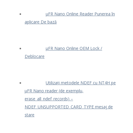
μFR Nano Online Reader Punerea în
aplicare De bază
μFR Nano Online OEM Lock /
Deblocare
Utilizați metodele NDEF cu NT4H pe
μFR Nano reader (de exemplu,
erase_all_ndef_records) –
NDEF_UNSUPPORTED_CARD_TYPE mesaj de
stare