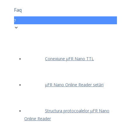
Faq
7
Conexiune μFR Nano TTL
μFR Nano Online Reader setări
Structura protocoalelor μFR Nano
Online Reader