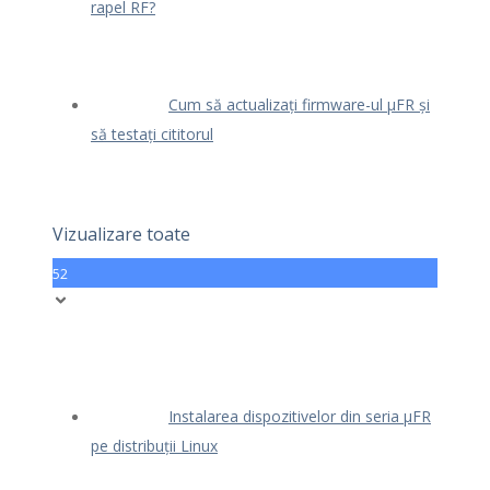
rapel RF?
Cum să actualizați firmware-ul μFR și
să testați cititorul
Vizualizare toate
52
Instalarea dispozitivelor din seria μFR
pe distribuții Linux