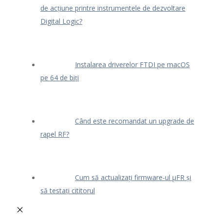
de acțiune printre instrumentele de dezvoltare
Digital Logic?
Instalarea driverelor FTDI pe macOS
pe 64 de biți
Când este recomandat un upgrade de
rapel RF?
Cum să actualizați firmware-ul μFR și
să testați cititorul