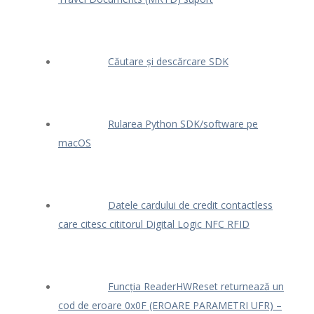
Căutare și descărcare SDK
Rularea Python SDK/software pe
macOS
Datele cardului de credit contactless
care citesc cititorul Digital Logic NFC RFID
Funcția ReaderHWReset returnează un
cod de eroare 0x0F (EROARE PARAMETRI UFR) –