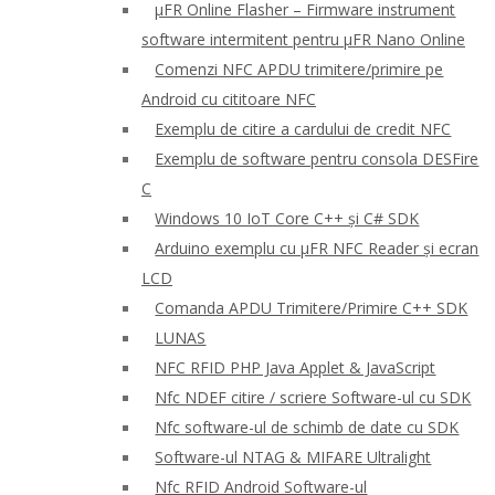
μFR Online Flasher – Firmware instrument
software intermitent pentru μFR Nano Online
Comenzi NFC APDU trimitere/primire pe
Android cu cititoare NFC
Exemplu de citire a cardului de credit NFC
Exemplu de software pentru consola DESFire
C
Windows 10 IoT Core C++ și C# SDK
Arduino exemplu cu μFR NFC Reader și ecran
LCD
Comanda APDU Trimitere/Primire C++ SDK
LUNAS
NFC RFID PHP Java Applet & JavaScript
Nfc NDEF citire / scriere Software-ul cu SDK
Nfc software-ul de schimb de date cu SDK
Software-ul NTAG & MIFARE Ultralight
Nfc RFID Android Software-ul