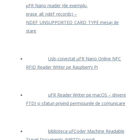
μFR Nano reader (de exemplu,
erase_all_ndef_records) –
NDEF_UNSUPPORTED_CARD_TYPE mesaj de
stare
Usb-conectat μFR Nano Online NFC
RFID Reader Writer pe Raspberry Pi
uFR Reader Writer pe macOS – drivere
FTDI și sfaturi privind permisiunile de comunicare
biblioteca uFCoder Machine Readable
Travel Documents (MRTD) suport