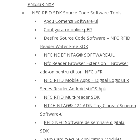
PN533R NXP
NFC RFID SDK Source Code Software Tools
Apdu Comenzi Software-ul
Configurator online μFR
Desfire Source Code Software – NFC RFID
Reader Writer Free SDK
NFC NDEF NTAG® SOFTWARE-UL
Nfc Reader Browser Extension – Browser
add-on pentru cititorii NFC μFR
NFC RFID Mobile Apps – Digital Logic uFR
Series Reader Android și iOS Apk
NFC RFID Multi-reader SDK
NT4H NTAG® 424 ADN Tag Citirea / Scrierea
Software-ul
RFID NFC Software de semnare digitală
SDK
Sam Card (Secure Application Module)