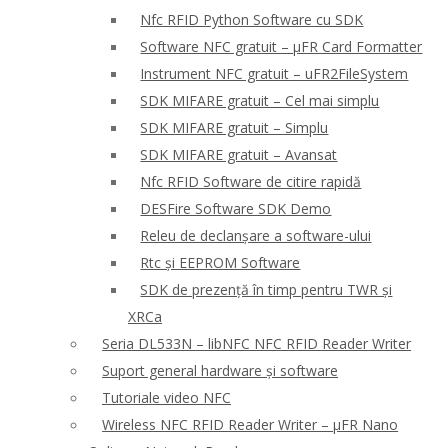
Nfc RFID Python Software cu SDK
Software NFC gratuit – μFR Card Formatter
Instrument NFC gratuit – uFR2FileSystem
SDK MIFARE gratuit – Cel mai simplu
SDK MIFARE gratuit – Simplu
SDK MIFARE gratuit – Avansat
Nfc RFID Software de citire rapidă
DESFire Software SDK Demo
Releu de declanșare a software-ului
Rtc și EEPROM Software
SDK de prezență în timp pentru TWR și
XRCa
Seria DL533N – libNFC NFC RFID Reader Writer
Suport general hardware și software
Tutoriale video NFC
Wireless NFC RFID Reader Writer – μFR Nano