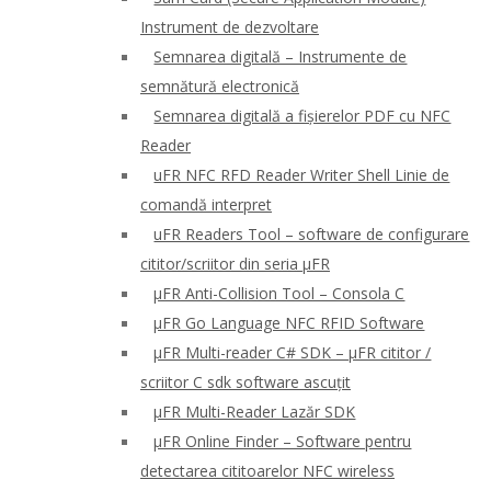
Instrument de dezvoltare
Semnarea digitală – Instrumente de
semnătură electronică
Semnarea digitală a fișierelor PDF cu NFC
Reader
uFR NFC RFD Reader Writer Shell Linie de
comandă interpret
uFR Readers Tool – software de configurare
cititor/scriitor din seria μFR
μFR Anti-Collision Tool – Consola C
μFR Go Language NFC RFID Software
μFR Multi-reader C# SDK – μFR cititor /
scriitor C sdk software ascuțit
μFR Multi-Reader Lazăr SDK
μFR Online Finder – Software pentru
detectarea cititoarelor NFC wireless