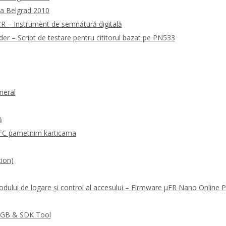
la Belgrad 2010
 – Instrument de semnătură digitală
 – Script de testare pentru cititorul bazat pe PN533
neral
ă
FC pametnim karticama
ion)
odului de logare și control al accesului – Firmware μFR Nano Online
RGB & SDK Tool