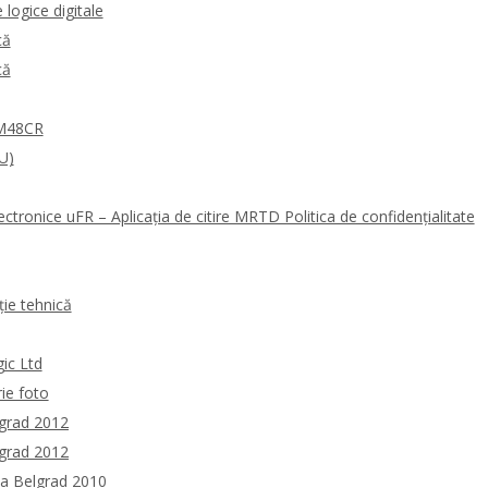
logice digitale
că
că
0M48CR
U)
ectronice uFR – Aplicația de citire MRTD Politica de confidențialitate
ie tehnică
gic Ltd
rie foto
lgrad 2012
lgrad 2012
la Belgrad 2010