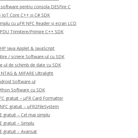
software pentru consola DESFire C
 IoT Core C++ și C# SDK
emplu cu μFR NFC Reader și ecran LCD
DU Trimitere/Primire C++ SDK
P Java Applet & JavaScript
tire / scriere Software-ul cu SDK
e-ul de schimb de date cu SDK
 NTAG & MIFARE Ultralight
droid Software-ul
ython Software cu SDK
C gratuit – μFR Card Formatter
NFC gratuit – uFR2FileSystem
gratuit – Cel mai simplu
gratuit – Simplu
 gratuit – Avansat