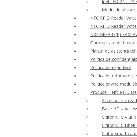
Inel LED 24 – 24 
Modul de afișare
NFC RFID Reader Write
NFC RFID Reader Write
NXP MIFARE(R) SAM AV
Oportunitate de finanț
Planuri de asistență tehn
Politica de confidențialit
Politica de expediere
Politica de returnare ș
Politica privind modulel
Produse – Nfc RFID De
Accesorii nfc rea
Base HD – Access 
Cititor NFC – μF
Cititor NFC Lib
Cititor smart ca