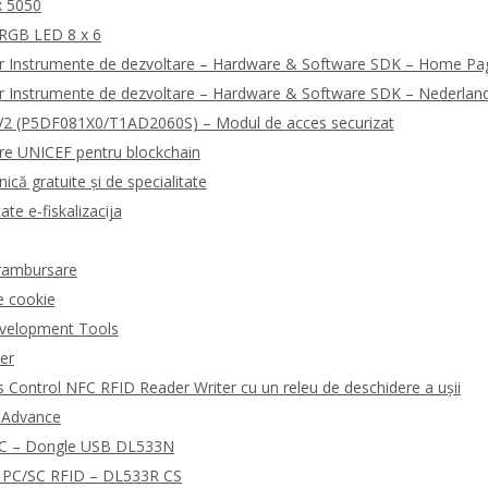
x 5050
 RGB LED 8 x 6
r Instrumente de dezvoltare – Hardware & Software SDK – Home Pa
r Instrumente de dezvoltare – Hardware & Software SDK – Nederlan
2 (P5DF081X0/T1AD2060S) – Modul de acces securizat
are UNICEF pentru blockchain
ică gratuite și de specialitate
ate e-fiskalizacija
i rambursare
e cookie
velopment Tools
der
Control NFC RFID Reader Writer cu un releu de deschidere a ușii
R Advance
NFC – Dongle USB DL533N
rd PC/SC RFID – DL533R CS