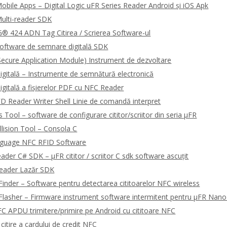
bile Apps – Digital Logic uFR Series Reader Android și iOS Apk
ulti-reader SDK
 424 ADN Tag Citirea / Scrierea Software-ul
oftware de semnare digitală SDK
ecure Application Module) Instrument de dezvoltare
gitală – Instrumente de semnătură electronică
gitală a fișierelor PDF cu NFC Reader
 Reader Writer Shell Linie de comandă interpret
Tool – software de configurare cititor/scriitor din seria μFR
llision Tool – Consola C
guage NFC RFID Software
ader C# SDK – μFR cititor / scriitor C sdk software ascuțit
Reader Lazăr SDK
Finder – Software pentru detectarea cititoarelor NFC wireless
Flasher – Firmware instrument software intermitent pentru μFR Nano
 APDU trimitere/primire pe Android cu cititoare NFC
itire a cardului de credit NFC