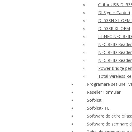
Cititor USB DL53
Dl Signer Carduri
DL533N XL OEM –
DL533R XL OEM
LibNFC NFC RFID
NFC RFID Reader
NFC RFID Reader 
NFC RFID Reader W
Power Bridge pen
Total Wireless R
Programare sesiune liv
Reseller Formular
Soft-list
Soft-list- TL
Software de citire ePas
Software de semnare di
Tabel de comparare a d