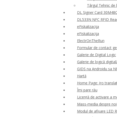
Târgul Tehnic de 
DL Signer Card 30M48CR
DL533N NFC RFID Reader
eFiskalizacija
eFiskalizacija
ElectrOnTheRun
Formular de contact ge
Galerie de Digital Logic
Galerie de logică digital
GIDS na Androidu sa N
Hartă
Home Page: (ro translat
Îmi pare rău
Licență de activare a m
Mass-media despre noi
Modul de afișare LED 