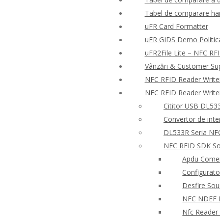
Tabel de comparare har
uFR Card Formatter
uFR GIDS Demo Politica 
uFR2File Lite – NFC RFI
Vânzări & Customer Su
NFC RFID Reader Write
NFC RFID Reader Write
Cititor USB DL533
Convertor de inte
DL533R Seria NFC
NFC RFID SDK So
Apdu Comen
Configurato
Desfire So
NFC NDEF
Nfc Reader 