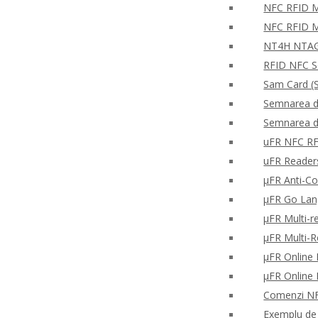
NFC RFID Mo
NFC RFID M
NT4H NTAG®
RFID NFC S
Sam Card (S
Semnarea di
Semnarea di
uFR NFC RFD
uFR Readers 
μFR Anti-Co
μFR Go Lan
μFR Multi-re
μFR Multi-
μFR Online 
μFR Online 
Comenzi NFC
Exemplu de c