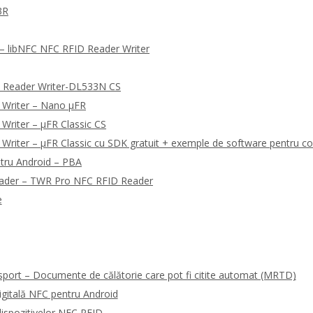
3R
 libNFC NFC RFID Reader Writer
 Reader Writer-DL533N CS
 Writer – Nano μFR
Writer – μFR Classic CS
riter – μFR Classic cu SDK gratuit + exemple de software pentru co
tru Android – PBA
eader – TWR Pro NFC RFID Reader
e
sport – Documente de călătorie care pot fi citite automat (MRTD)
gitală NFC pentru Android
ispozitivelor NFC RFID