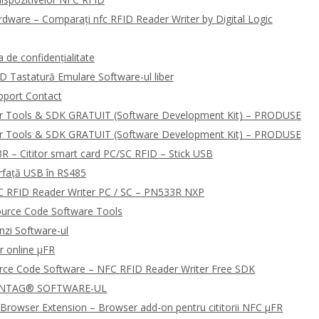
dware – Comparați nfc RFID Reader Writer by Digital Logic
de confidențialitate
D Tastatură Emulare Software-ul liber
pport Contact
r Tools & SDK GRATUIT (Software Development Kit) – PRODUSE
r Tools & SDK GRATUIT (Software Development Kit) – PRODUSE
R – Cititor smart card PC/SC RFID – Stick USB
rfață USB în RS485
 RFID Reader Writer PC / SC – PN533R NXP
urce Code Software Tools
zi Software-ul
r online μFR
urce Code Software – NFC RFID Reader Writer Free SDK
 NTAG® SOFTWARE-UL
Browser Extension – Browser add-on pentru cititorii NFC μFR