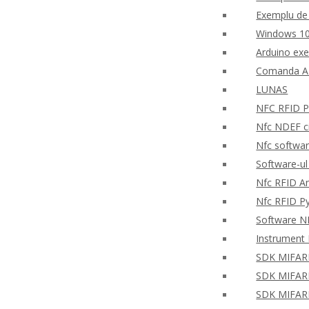
Exemplu de 
Windows 10
Arduino ex
Comanda AP
LUNAS
NFC RFID PH
Nfc NDEF ci
Nfc softwar
Software-ul
Nfc RFID An
Nfc RFID P
Software NF
Instrument 
SDK MIFARE 
SDK MIFARE 
SDK MIFARE