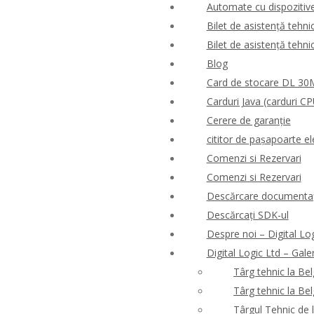
Automate cu dispozitive 
Bilet de asistență tehni
Bilet de asistență tehni
Blog
Card de stocare DL 3
Carduri Java (carduri CP
Cerere de garanție
cititor de pașapoarte el
Comenzi si Rezervari
Comenzi si Rezervari
Descărcare documentaț
Descărcați SDK-ul
Despre noi – Digital Lo
Digital Logic Ltd – Gale
Târg tehnic la Be
Târg tehnic la Be
Târgul Tehnic de 