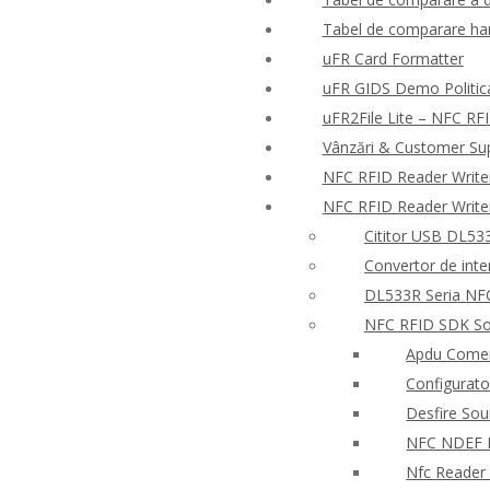
Tabel de comparare har
uFR Card Formatter
uFR GIDS Demo Politica 
uFR2File Lite – NFC RFI
Vânzări & Customer Su
NFC RFID Reader Write
NFC RFID Reader Write
Cititor USB DL533
Convertor de inte
DL533R Seria NFC
NFC RFID SDK So
Apdu Comen
Configurato
Desfire So
NFC NDEF
Nfc Reader 