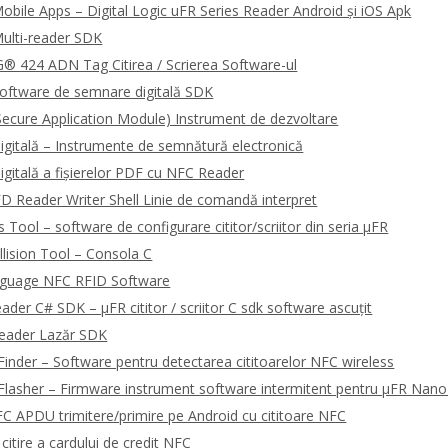
bile Apps – Digital Logic uFR Series Reader Android și iOS Apk
ulti-reader SDK
 424 ADN Tag Citirea / Scrierea Software-ul
oftware de semnare digitală SDK
ecure Application Module) Instrument de dezvoltare
gitală – Instrumente de semnătură electronică
gitală a fișierelor PDF cu NFC Reader
 Reader Writer Shell Linie de comandă interpret
Tool – software de configurare cititor/scriitor din seria μFR
llision Tool – Consola C
guage NFC RFID Software
ader C# SDK – μFR cititor / scriitor C sdk software ascuțit
Reader Lazăr SDK
Finder – Software pentru detectarea cititoarelor NFC wireless
Flasher – Firmware instrument software intermitent pentru μFR Nano
 APDU trimitere/primire pe Android cu cititoare NFC
itire a cardului de credit NFC