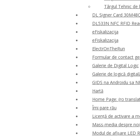
Târgul Tehnic de 
DL Signer Card 30M48CR
DL533N NFC RFID Reader
eFiskalizacija
eFiskalizacija
ElectrOnTheRun
Formular de contact ge
Galerie de Digital Logic
Galerie de logică digital
GIDS na Androidu sa N
Hartă
Home Page: (ro translat
Îmi pare rău
Licență de activare a m
Mass-media despre noi
Modul de afișare LED 