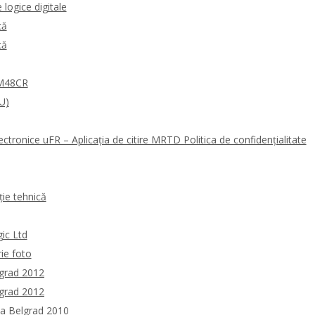
logice digitale
că
că
0M48CR
U)
ectronice uFR – Aplicația de citire MRTD Politica de confidențialitate
ie tehnică
gic Ltd
rie foto
lgrad 2012
lgrad 2012
la Belgrad 2010