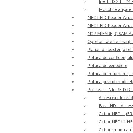
Inel LED 24 – 24 
Modul de afișare
NFC RFID Reader Write
NFC RFID Reader Write
NXP MIFARE(R) SAM AV
Oportunitate de finanț
Planuri de asistență tehn
Politica de confidențialit
Politica de expediere
Politica de returnare ș
Politica privind modulel
Produse – Nfc RFID De
Accesorii nfc rea
Base HD – Access 
Cititor NFC – μF
Cititor NFC Lib
Cititor smart ca