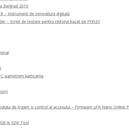
la Belgrad 2010
 – Instrument de semnătură digitală
 – Script de testare pentru cititorul bazat pe PN533
neral
ă
FC pametnim karticama
ion)
odului de logare și control al accesului – Firmware μFR Nano Online
RGB & SDK Tool