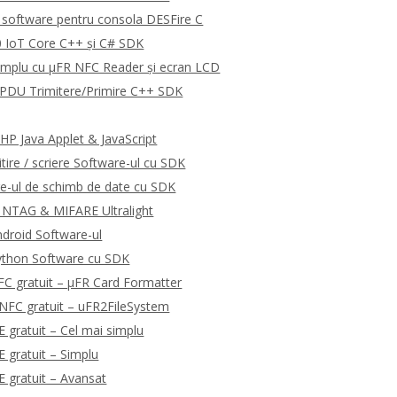
software pentru consola DESFire C
 IoT Core C++ și C# SDK
emplu cu μFR NFC Reader și ecran LCD
DU Trimitere/Primire C++ SDK
P Java Applet & JavaScript
tire / scriere Software-ul cu SDK
e-ul de schimb de date cu SDK
 NTAG & MIFARE Ultralight
droid Software-ul
ython Software cu SDK
C gratuit – μFR Card Formatter
NFC gratuit – uFR2FileSystem
gratuit – Cel mai simplu
gratuit – Simplu
 gratuit – Avansat