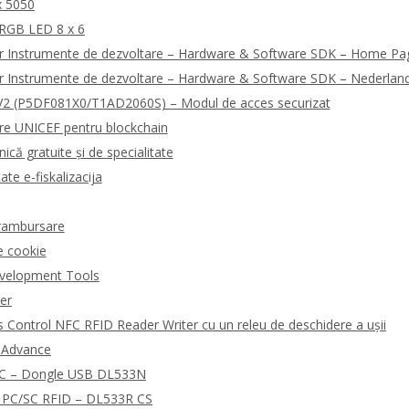
x 5050
 RGB LED 8 x 6
r Instrumente de dezvoltare – Hardware & Software SDK – Home Pa
r Instrumente de dezvoltare – Hardware & Software SDK – Nederlan
2 (P5DF081X0/T1AD2060S) – Modul de acces securizat
are UNICEF pentru blockchain
ică gratuite și de specialitate
ate e-fiskalizacija
i rambursare
e cookie
velopment Tools
der
Control NFC RFID Reader Writer cu un releu de deschidere a ușii
R Advance
NFC – Dongle USB DL533N
rd PC/SC RFID – DL533R CS