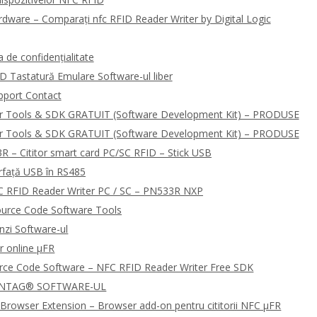
dware – Comparați nfc RFID Reader Writer by Digital Logic
de confidențialitate
D Tastatură Emulare Software-ul liber
pport Contact
r Tools & SDK GRATUIT (Software Development Kit) – PRODUSE
r Tools & SDK GRATUIT (Software Development Kit) – PRODUSE
R – Cititor smart card PC/SC RFID – Stick USB
rfață USB în RS485
 RFID Reader Writer PC / SC – PN533R NXP
urce Code Software Tools
zi Software-ul
r online μFR
urce Code Software – NFC RFID Reader Writer Free SDK
 NTAG® SOFTWARE-UL
Browser Extension – Browser add-on pentru cititorii NFC μFR