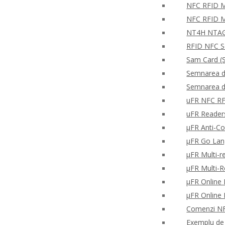
NFC RFID Mo
NFC RFID M
NT4H NTAG®
RFID NFC S
Sam Card (S
Semnarea di
Semnarea di
uFR NFC RFD
uFR Readers 
μFR Anti-Co
μFR Go Lan
μFR Multi-re
μFR Multi-
μFR Online 
μFR Online 
Comenzi NFC
Exemplu de c