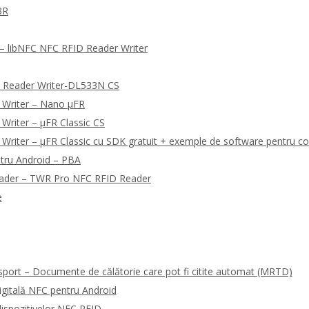
3R
 libNFC NFC RFID Reader Writer
 Reader Writer-DL533N CS
 Writer – Nano μFR
Writer – μFR Classic CS
riter – μFR Classic cu SDK gratuit + exemple de software pentru co
tru Android – PBA
eader – TWR Pro NFC RFID Reader
e
sport – Documente de călătorie care pot fi citite automat (MRTD)
gitală NFC pentru Android
ispozitivelor NFC RFID