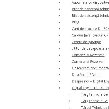
Automate cu dispozitive 
Bilet de asistență tehni
Bilet de asistență tehni
Blog
Card de stocare DL 3
Carduri Java (carduri CP
Cerere de garanție
cititor de pașapoarte el
Comenzi si Rezervari
Comenzi si Rezervari
Descărcare documentaț
Descărcați SDK-ul
Despre noi – Digital Lo
Digital Logic Ltd – Gale
Târg tehnic la Be
Târg tehnic la Be
Târgul Tehnic de 