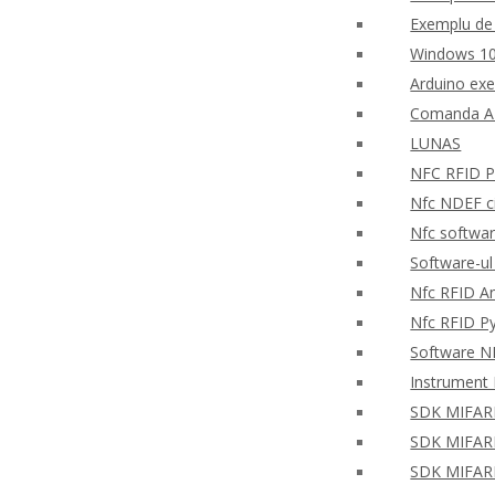
Exemplu de 
Windows 10
Arduino ex
Comanda AP
LUNAS
NFC RFID PH
Nfc NDEF ci
Nfc softwar
Software-ul
Nfc RFID An
Nfc RFID P
Software NF
Instrument 
SDK MIFARE 
SDK MIFARE 
SDK MIFARE