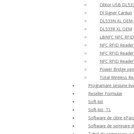
Cititor USB DL53
Dl Signer Carduri
DL533N XL OEM –
DL533R XL OEM
LibNFC NFC RFID
NFC RFID Reader
NFC RFID Reader 
NFC RFID Reader W
Power Bridge pen
Total Wireless R
Programare sesiune liv
Reseller Formular
Soft-list
Soft-list- TL
Software de citire ePas
Software de semnare di
Tabel de comparare a d