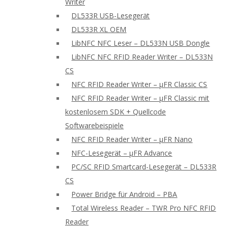
Writer
DL533R USB-Lesegerät
DL533R XL OEM
LibNFC NFC Leser – DL533N USB Dongle
LibNFC NFC RFID Reader Writer – DL533N
CS
NFC RFID Reader Writer – μFR Classic CS
NFC RFID Reader Writer – μFR Classic mit
kostenlosem SDK + Quellcode
Softwarebeispiele
NFC RFID Reader Writer – μFR Nano
NFC-Lesegerät – μFR Advance
PC/SC RFID Smartcard-Lesegerät – DL533R
CS
Power Bridge für Android – PBA
Total Wireless Reader – TWR Pro NFC RFID
Reader