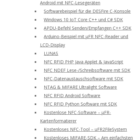
Android mit NFC-Lesegeräten
Softwarebeispiel für die DESFire C-Konsole
Windows 10 IoT Core C++ und C# SDK
APDU-Befehl Senden/Empfangen C++ SDK
Arduino-Beispiel mit μFR NFC-Reader und
LCD-Display
LUNAS
NFC RFID PHP Java Applet & JavaScript
NFC NDEF Lese-/Schreibsoftware mit SDK
NFC-Datenaustauschsoftware mit SDK
NTAG & MIFARE Ultralight Software
NFC RFID Android Software
NFC RFID Python Software mit SDK
Kostenlose NFC-Software – μFR-
Kartenformatierer
Kostenloses NFC-Tool – uFR2FileSystem
Kostenloses MIFARE-SDK – Am einfachsten