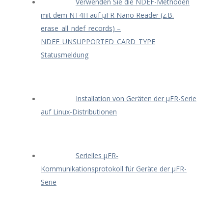
Verwenden Sie die NDEF-Methoden
mit dem NT4H auf μFR Nano Reader (z.B.
erase_all_ndef_records) –
NDEF_UNSUPPORTED_CARD_TYPE
Statusmeldung
Installation von Geräten der μFR-Serie
auf Linux-Distributionen
Serielles μFR-
Kommunikationsprotokoll für Geräte der μFR-
Serie