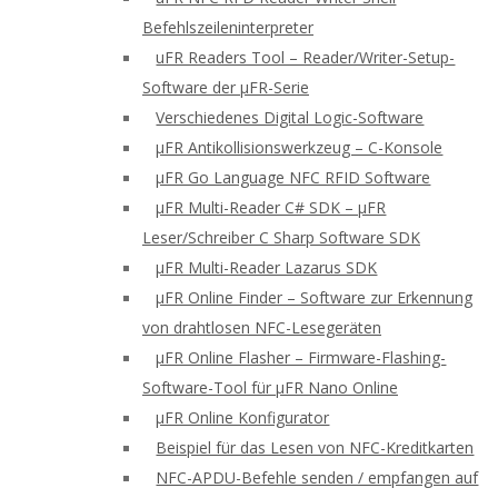
Befehlszeileninterpreter
uFR Readers Tool – Reader/Writer-Setup-
Software der μFR-Serie
Verschiedenes Digital Logic-Software
μFR Antikollisionswerkzeug – C-Konsole
μFR Go Language NFC RFID Software
μFR Multi-Reader C# SDK – μFR
Leser/Schreiber C Sharp Software SDK
μFR Multi-Reader Lazarus SDK
μFR Online Finder – Software zur Erkennung
von drahtlosen NFC-Lesegeräten
μFR Online Flasher – Firmware-Flashing-
Software-Tool für μFR Nano Online
μFR Online Konfigurator
Beispiel für das Lesen von NFC-Kreditkarten
NFC-APDU-Befehle senden / empfangen auf