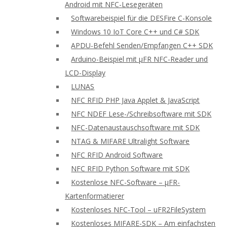
Android mit NFC-Lesegeräten
Softwarebeispiel für die DESFire C-Konsole
Windows 10 IoT Core C++ und C# SDK
APDU-Befehl Senden/Empfangen C++ SDK
Arduino-Beispiel mit μFR NFC-Reader und
LCD-Display
LUNAS
NFC RFID PHP Java Applet & JavaScript
NFC NDEF Lese-/Schreibsoftware mit SDK
NFC-Datenaustauschsoftware mit SDK
NTAG & MIFARE Ultralight Software
NFC RFID Android Software
NFC RFID Python Software mit SDK
Kostenlose NFC-Software – μFR-
Kartenformatierer
Kostenloses NFC-Tool – uFR2FileSystem
Kostenloses MIFARE-SDK – Am einfachsten