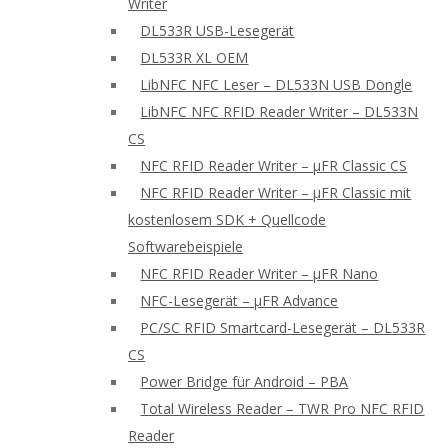
Writer
DL533R USB-Lesegerät
DL533R XL OEM
LibNFC NFC Leser – DL533N USB Dongle
LibNFC NFC RFID Reader Writer – DL533N
CS
NFC RFID Reader Writer – μFR Classic CS
NFC RFID Reader Writer – μFR Classic mit
kostenlosem SDK + Quellcode
Softwarebeispiele
NFC RFID Reader Writer – μFR Nano
NFC-Lesegerät – μFR Advance
PC/SC RFID Smartcard-Lesegerät – DL533R
CS
Power Bridge für Android – PBA
Total Wireless Reader – TWR Pro NFC RFID
Reader