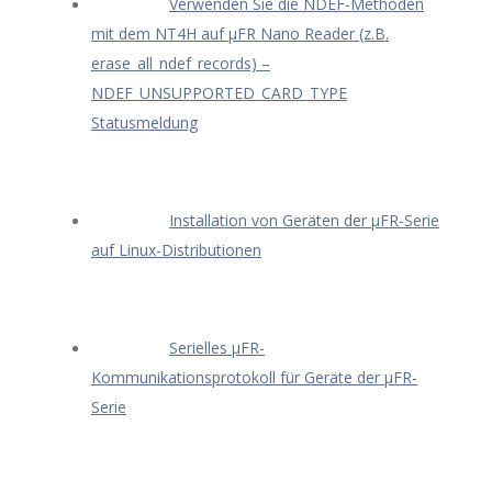
Verwenden Sie die NDEF-Methoden
mit dem NT4H auf μFR Nano Reader (z.B.
erase_all_ndef_records) –
NDEF_UNSUPPORTED_CARD_TYPE
Statusmeldung
Installation von Geräten der μFR-Serie
auf Linux-Distributionen
Serielles μFR-
Kommunikationsprotokoll für Geräte der μFR-
Serie