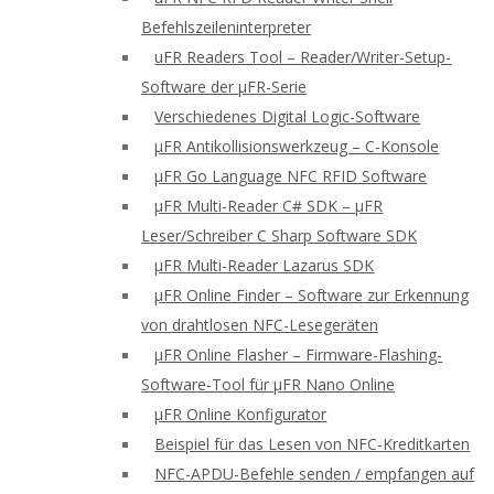
Befehlszeileninterpreter
uFR Readers Tool – Reader/Writer-Setup-
Software der μFR-Serie
Verschiedenes Digital Logic-Software
μFR Antikollisionswerkzeug – C-Konsole
μFR Go Language NFC RFID Software
μFR Multi-Reader C# SDK – μFR
Leser/Schreiber C Sharp Software SDK
μFR Multi-Reader Lazarus SDK
μFR Online Finder – Software zur Erkennung
von drahtlosen NFC-Lesegeräten
μFR Online Flasher – Firmware-Flashing-
Software-Tool für μFR Nano Online
μFR Online Konfigurator
Beispiel für das Lesen von NFC-Kreditkarten
NFC-APDU-Befehle senden / empfangen auf