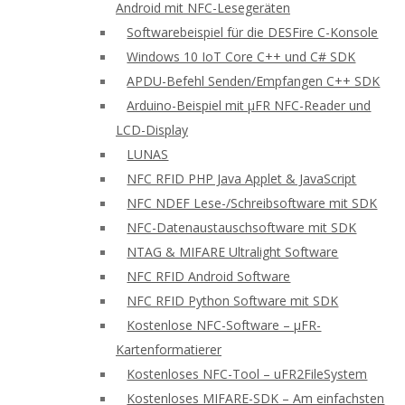
Android mit NFC-Lesegeräten
Softwarebeispiel für die DESFire C-Konsole
Windows 10 IoT Core C++ und C# SDK
APDU-Befehl Senden/Empfangen C++ SDK
Arduino-Beispiel mit μFR NFC-Reader und
LCD-Display
LUNAS
NFC RFID PHP Java Applet & JavaScript
NFC NDEF Lese-/Schreibsoftware mit SDK
NFC-Datenaustauschsoftware mit SDK
NTAG & MIFARE Ultralight Software
NFC RFID Android Software
NFC RFID Python Software mit SDK
Kostenlose NFC-Software – μFR-
Kartenformatierer
Kostenloses NFC-Tool – uFR2FileSystem
Kostenloses MIFARE-SDK – Am einfachsten