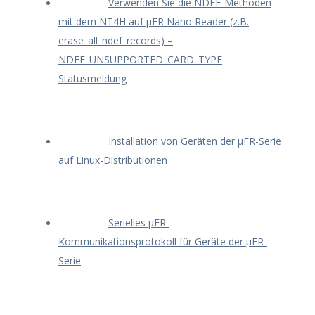
Verwenden Sie die NDEF-Methoden
mit dem NT4H auf μFR Nano Reader (z.B.
erase_all_ndef_records) –
NDEF_UNSUPPORTED_CARD_TYPE
Statusmeldung
Installation von Geräten der μFR-Serie
auf Linux-Distributionen
Serielles μFR-
Kommunikationsprotokoll für Geräte der μFR-
Serie