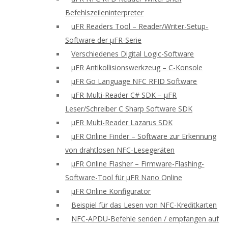
Befehlszeileninterpreter
uFR Readers Tool – Reader/Writer-Setup-
Software der μFR-Serie
Verschiedenes Digital Logic-Software
μFR Antikollisionswerkzeug – C-Konsole
μFR Go Language NFC RFID Software
μFR Multi-Reader C# SDK – μFR
Leser/Schreiber C Sharp Software SDK
μFR Multi-Reader Lazarus SDK
μFR Online Finder – Software zur Erkennung
von drahtlosen NFC-Lesegeräten
μFR Online Flasher – Firmware-Flashing-
Software-Tool für μFR Nano Online
μFR Online Konfigurator
Beispiel für das Lesen von NFC-Kreditkarten
NFC-APDU-Befehle senden / empfangen auf