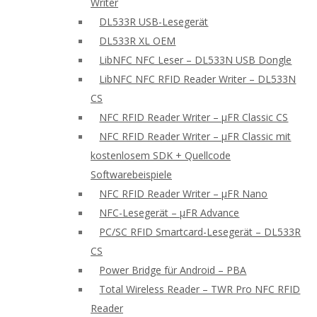
Writer
DL533R USB-Lesegerät
DL533R XL OEM
LibNFC NFC Leser – DL533N USB Dongle
LibNFC NFC RFID Reader Writer – DL533N
CS
NFC RFID Reader Writer – μFR Classic CS
NFC RFID Reader Writer – μFR Classic mit
kostenlosem SDK + Quellcode
Softwarebeispiele
NFC RFID Reader Writer – μFR Nano
NFC-Lesegerät – μFR Advance
PC/SC RFID Smartcard-Lesegerät – DL533R
CS
Power Bridge für Android – PBA
Total Wireless Reader – TWR Pro NFC RFID
Reader