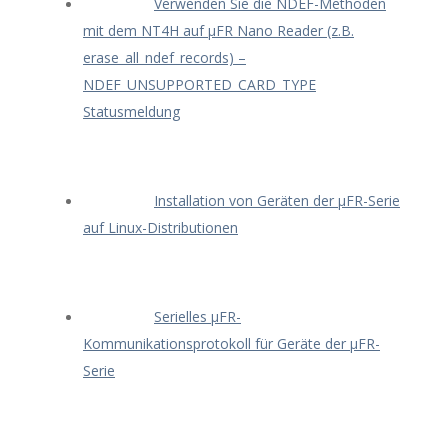
Verwenden Sie die NDEF-Methoden
mit dem NT4H auf μFR Nano Reader (z.B.
erase_all_ndef_records) –
NDEF_UNSUPPORTED_CARD_TYPE
Statusmeldung
Installation von Geräten der μFR-Serie
auf Linux-Distributionen
Serielles μFR-
Kommunikationsprotokoll für Geräte der μFR-
Serie