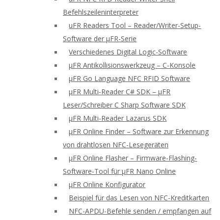
Befehlszeileninterpreter
uFR Readers Tool – Reader/Writer-Setup-
Software der μFR-Serie
Verschiedenes Digital Logic-Software
μFR Antikollisionswerkzeug – C-Konsole
μFR Go Language NFC RFID Software
μFR Multi-Reader C# SDK – μFR
Leser/Schreiber C Sharp Software SDK
μFR Multi-Reader Lazarus SDK
μFR Online Finder – Software zur Erkennung
von drahtlosen NFC-Lesegeräten
μFR Online Flasher – Firmware-Flashing-
Software-Tool für μFR Nano Online
μFR Online Konfigurator
Beispiel für das Lesen von NFC-Kreditkarten
NFC-APDU-Befehle senden / empfangen auf