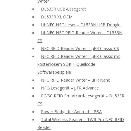
Writer
DL533R USB-Lesegerät
DL533R XL OEM
LibNFC NFC Leser – DL533N USB Dongle
LibNFC NFC RFID Reader Writer – DL533N
CS
NFC RFID Reader Writer – μFR Classic CS
NFC RFID Reader Writer – μFR Classic mit
kostenlosem SDK + Quellcode
Softwarebeispiele
NFC RFID Reader Writer – μFR Nano
NFC-Lesegerät – μFR Advance
PC/SC RFID Smartcard-Lesegerät – DL533R
CS
Power Bridge für Android – PBA
Total Wireless Reader – TWR Pro NFC RFID
Reader