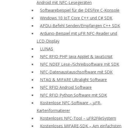
Android mit NFC-Lesegeräten
Softwarebeispiel für die DESFire C-Konsole
Windows 10 IoT Core C++ und C# SDK
APDU-Befehl Senden/Empfangen C++ SDK
Arduino-Beispiel mit μFR NFC-Reader und
LCD-Display
LUNAS
NFC RFID PHP Java Applet & JavaScript
NFC NDEF Lese-/Schreibsoftware mit SDK
NFC-Datenaustauschsoftware mit SDK
NTAG & MIFARE Ultralight Software
NFC RFID Android Software
NFC RFID Python Software mit SDK
Kostenlose NFC-Software – μFR-
Kartenformatierer
Kostenloses NFC-Tool – uFR2FileSystem
Kostenloses MIFARE-SDK – Am einfachsten