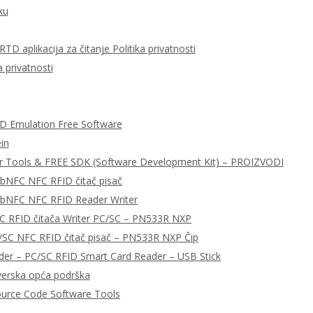
ku
D aplikacija za čitanje Politika privatnosti
 privatnosti
ID Emulation Free Software
in
r Tools & FREE SDK (Software Development Kit) – PROIZVODI
ibNFC NFC RFID čitač pisač
libNFC NFC RFID Reader Writer
C RFID čitača Writer PC/SC – PN533R NXP
/SC NFC RFID čitač pisač – PN533R NXP Čip
r – PC/SC RFID Smart Card Reader – USB Stick
tverska opća podrška
urce Code Software Tools