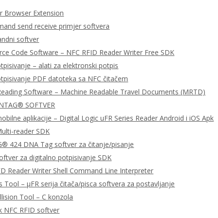
 Browser Extension
nd send receive primjer softvera
dni softver
urce Code Software – NFC RFID Reader Writer Free SDK
tpisivanje – alati za elektronski potpis
otpisivanje PDF datoteka sa NFC čitačem
Reading Software – Machine Readable Travel Documents (MRTD)
 NTAG® SOFTVER
bilne aplikacije – Digital Logic uFR Series Reader Android i iOS Apk
ulti-reader SDK
 424 DNA Tag softver za čitanje/pisanje
ftver za digitalno potpisivanje SDK
D Reader Writer Shell Command Line Interpreter
 Tool – μFR serija čitača/pisca softvera za postavljanje
llision Tool – C konzola
k NFC RFID softver