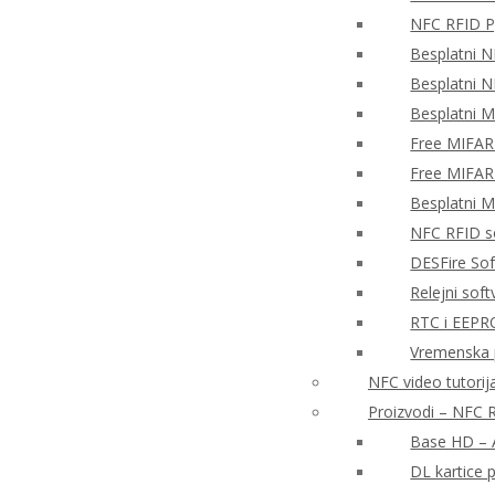
NFC RFID P
Besplatni N
Besplatni N
Besplatni 
Free MIFAR
Free MIFAR
Besplatni 
NFC RFID so
DESFire So
Relejni sof
RTC i EEPR
Vremenska 
NFC video tutorija
Proizvodi – NFC R
Base HD – A
DL kartice 