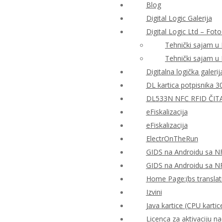
Blog
Digital Logic Galerija
Digital Logic Ltd – Foto
Tehnički sajam u
Tehnički sajam u
Digitalna logička galerij
DL kartica potpisnika 3
DL533N NFC RFID ČIT
eFiskalizacija
eFiskalizacija
ElectrOnTheRun
GIDS na Androidu sa N
GIDS na Androidu sa N
Home Page:(bs translat
Izvini
Java kartice (CPU kartic
Licenca za aktivaciju n