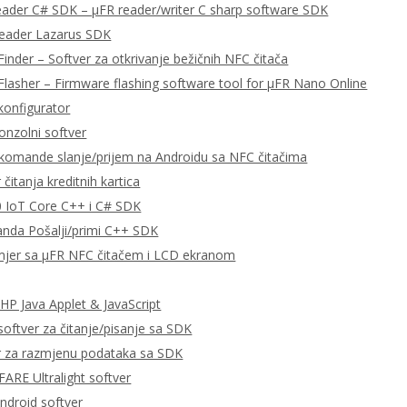
eader C# SDK – μFR reader/writer C sharp software SDK
Reader Lazarus SDK
Finder – Softver za otkrivanje bežičnih NFC čitača
Flasher – Firmware flashing software tool for μFR Nano Online
konfigurator
onzolni softver
omande slanje/prijem na Androidu sa NFC čitačima
čitanja kreditnih kartica
 IoT Core C++ i C# SDK
da Pošalji/primi C++ SDK
imjer sa μFR NFC čitačem i LCD ekranom
P Java Applet & JavaScript
ftver za čitanje/pisanje sa SDK
r za razmjenu podataka sa SDK
RE Ultralight softver
ndroid softver