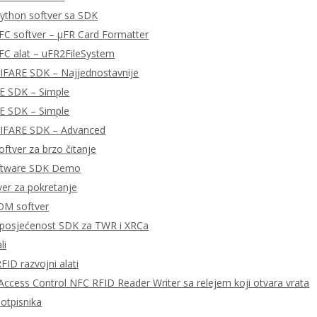
ython softver sa SDK
FC softver – μFR Card Formatter
FC alat – uFR2FileSystem
MIFARE SDK – Najjednostavnije
E SDK – Simple
E SDK – Simple
MIFARE SDK – Advanced
ftver za brzo čitanje
ftware SDK Demo
tver za pokretanje
OM softver
posjećenost SDK za TWR i XRCa
li
FID razvojni alati
ccess Control NFC RFID Reader Writer sa relejem koji otvara vrata
potpisnika