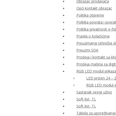
Obrazac prodavača
Opći kontakt obrazac
Politika otpreme
Politika povrata i povr
Politika privatnosti e-fis
Pravila o kolačićima
Preuzimanje tehničke 
Preuzmi SDK
Prodaja i kontakt sa kli
Prodaja mašina sa digi
RGB LED modul prikaza 
LED prsten 24 – 
RGB LED modul e
Sastanak sesije uživo
Soft-list- TL
Soft-list- TL
Tabela za upoređivanje 