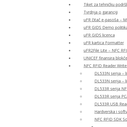
Tiket za tehničku podrš
Tvrdnja o garanciji
uFR čitač e-pasoša – MRT
uFR GIDS Demo politika
uFR GIDS licenca
uFR kartica Formatter
uFR2File Lite – NFC RF
UNICEF finansira blokče
NFC RFID Reader Write
DL533N serija – l
DL533N serija – 
DL533R serija NF
DL533R serija PC
DL533R USB Reade
Hardverska i sof
NFC RFID SDK So