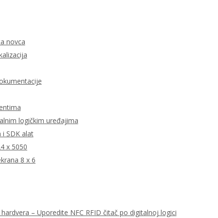
ata novca
kalizacija
dokumentacije
jentima
talnim logičkim uređajima
i SDK alat
24 x 5050
krana 8 x 6
hardvera – Uporedite NFC RFID čitač po digitalnoj logici