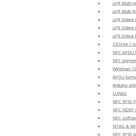
μFR Multi-r
μFR Multi-
μFR Online 
μFR Online 
μFR Online 
DESFire C k
NFC APDU k
NFC primjer 
Windows 10
APDU koman
Arduino pr
LUNAS
NFC RFID PH
NFC NDEF so
NFC softve
NTAG & MIFA
NFC RFID A