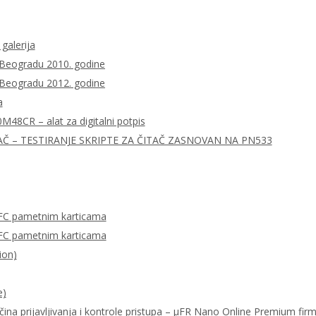
 galerija
 Beogradu 2010. godine
 Beogradu 2012. godine
a
0M48CR – alat za digitalni potpis
AČ – TESTIRANJE SKRIPTE ZA ČITAČ ZASNOVAN NA PN533
FC pametnim karticama
FC pametnim karticama
ion)
e)
ačina prijavljivanja i kontrole pristupa – μFR Nano Online Premium fi