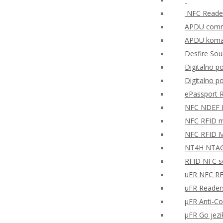
NFC Reader
APDU comma
APDU koman
Desfire So
Digitalno po
Digitalno p
ePassport 
NFC NDEF
NFC RFID mo
NFC RFID M
NT4H NTAG®
RFID NFC so
uFR NFC RF
uFR Readers
μFR Anti-Co
μFR Go jezi