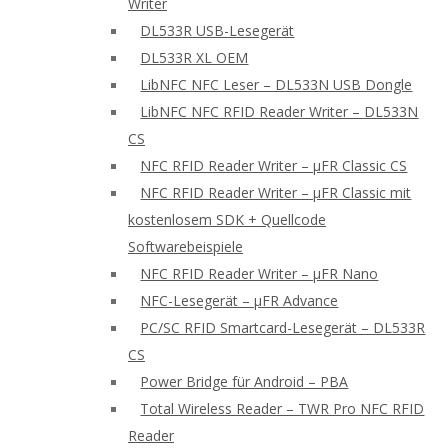
Writer
DL533R USB-Lesegerät
DL533R XL OEM
LibNFC NFC Leser – DL533N USB Dongle
LibNFC NFC RFID Reader Writer – DL533N
CS
NFC RFID Reader Writer – μFR Classic CS
NFC RFID Reader Writer – μFR Classic mit
kostenlosem SDK + Quellcode
Softwarebeispiele
NFC RFID Reader Writer – μFR Nano
NFC-Lesegerät – μFR Advance
PC/SC RFID Smartcard-Lesegerät – DL533R
CS
Power Bridge für Android – PBA
Total Wireless Reader – TWR Pro NFC RFID
Reader