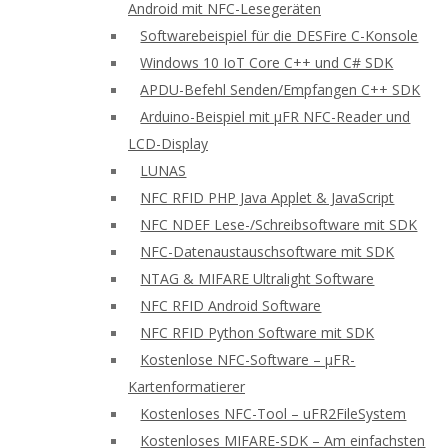
Android mit NFC-Lesegeräten
Softwarebeispiel für die DESFire C-Konsole
Windows 10 IoT Core C++ und C# SDK
APDU-Befehl Senden/Empfangen C++ SDK
Arduino-Beispiel mit μFR NFC-Reader und
LCD-Display
LUNAS
NFC RFID PHP Java Applet & JavaScript
NFC NDEF Lese-/Schreibsoftware mit SDK
NFC-Datenaustauschsoftware mit SDK
NTAG & MIFARE Ultralight Software
NFC RFID Android Software
NFC RFID Python Software mit SDK
Kostenlose NFC-Software – μFR-
Kartenformatierer
Kostenloses NFC-Tool – uFR2FileSystem
Kostenloses MIFARE-SDK – Am einfachsten