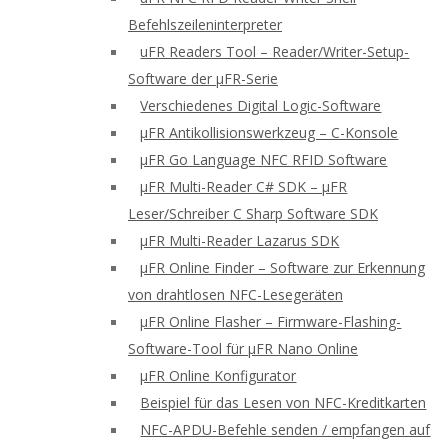
Befehlszeileninterpreter
uFR Readers Tool – Reader/Writer-Setup-
Software der μFR-Serie
Verschiedenes Digital Logic-Software
μFR Antikollisionswerkzeug – C-Konsole
μFR Go Language NFC RFID Software
μFR Multi-Reader C# SDK – μFR
Leser/Schreiber C Sharp Software SDK
μFR Multi-Reader Lazarus SDK
μFR Online Finder – Software zur Erkennung
von drahtlosen NFC-Lesegeräten
μFR Online Flasher – Firmware-Flashing-
Software-Tool für μFR Nano Online
μFR Online Konfigurator
Beispiel für das Lesen von NFC-Kreditkarten
NFC-APDU-Befehle senden / empfangen auf