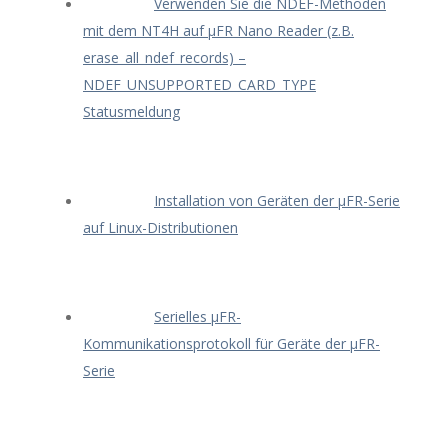
Verwenden Sie die NDEF-Methoden
mit dem NT4H auf μFR Nano Reader (z.B.
erase_all_ndef_records) –
NDEF_UNSUPPORTED_CARD_TYPE
Statusmeldung
Installation von Geräten der μFR-Serie
auf Linux-Distributionen
Serielles μFR-
Kommunikationsprotokoll für Geräte der μFR-
Serie