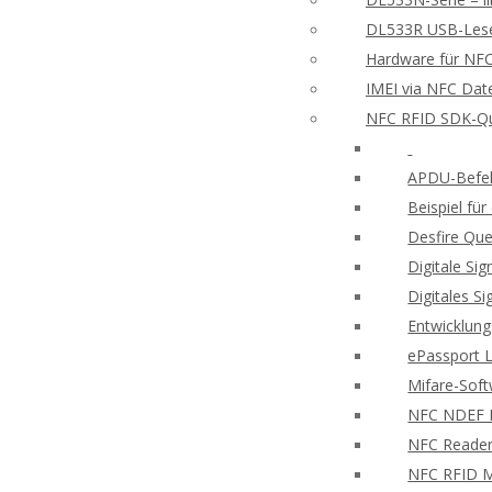
DL533R USB-Leser
Hardware für NFC
IMEI via NFC Dat
NFC RFID SDK-Qu
APDU-Befeh
Beispiel f
Desfire Que
Digitale Si
Digitales S
Entwicklung
ePassport 
Mifare-Sof
NFC NDEF
NFC Reader
NFC RFID M