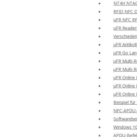
NT4H NTAG®
RFID NFC Di
uFR NFC RFD
uFR Readers
Verschieden
μFR Antikol
μFR Go Lan
μFR Multi-
μFR Multi-
μFR Online 
μFR Online 
μFR Online 
Beispiel fü
NFC-APDU-B
Softwarebei
Windows 10
APDU-Befe