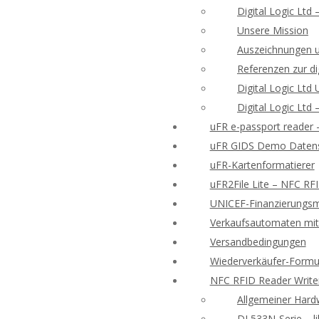
Digital Logic Ltd
Unsere Mission
Auszeichnungen 
Referenzen zur di
Digital Logic Lt
Digital Logic Ltd
uFR e-passport reader
uFR GIDS Demo Datens
uFR-Kartenformatierer
uFR2File Lite – NFC RF
UNICEF-Finanzierungsmö
Verkaufsautomaten mit 
Versandbedingungen
Wiederverkäufer-Formu
NFC RFID Reader Write
Allgemeiner Hard
DL533N-Serie – l