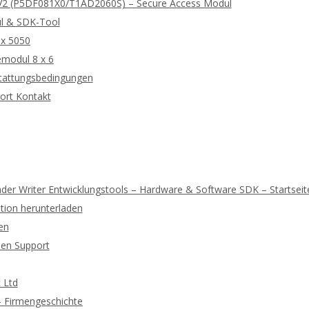
2 (P5DF081X0/T1AD2060S) – Secure Access Modul
l & SDK-Tool
 x 5050
modul 8 x 6
tattungsbedingungen
ort Kontakt
der Writer Entwicklungstools – Hardware & Software SDK – Startseit
ion herunterladen
en
hen Support
 Ltd
 – Firmengeschichte