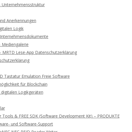
 – Unternehmensstruktur
und Anerkennungen
gitalen Logik
d Unternehmensdokumente
 – Mediengalerie
 – MRTD Lese-App Datenschutzerklärung
chutzerklärung
ID Tastatur Emulation Freie Software
glichkeit für Blockchain
digitalen Logikgeräten
lar
r Tools & FREE SDK (Software Development Kit) – PRODUKTE
ware- und Software-Support
ibNFC NFC RFID Reader Writer