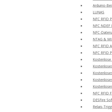
Arduino-Bei
LUNAS
NFC RFID PH
NFC NDEF L
NFC-Datena
NTAG & MIF
NFC RFID A
NFC RFID P
Kostenlose
Kostenlose
Kostenlose
Kostenlose
Kostenlose
NFC RFID F
DESFire So
Relais-Trig