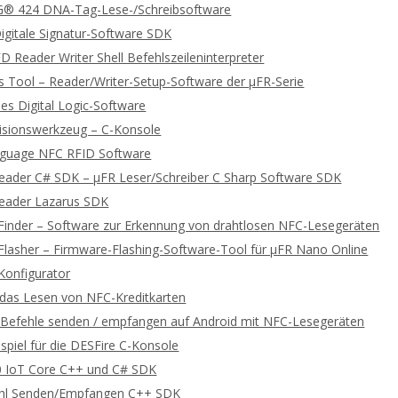
 424 DNA-Tag-Lese-/Schreibsoftware
gitale Signatur-Software SDK
 Reader Writer Shell Befehlszeileninterpreter
 Tool – Reader/Writer-Setup-Software der μFR-Serie
es Digital Logic-Software
lisionswerkzeug – C-Konsole
guage NFC RFID Software
Reader C# SDK – μFR Leser/Schreiber C Sharp Software SDK
Reader Lazarus SDK
Finder – Software zur Erkennung von drahtlosen NFC-Lesegeräten
Flasher – Firmware-Flashing-Software-Tool für μFR Nano Online
Konfigurator
r das Lesen von NFC-Kreditkarten
efehle senden / empfangen auf Android mit NFC-Lesegeräten
spiel für die DESFire C-Konsole
 IoT Core C++ und C# SDK
hl Senden/Empfangen C++ SDK