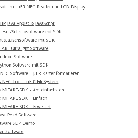
spiel mit μFR NFC-Reader und LCD-Display
P Java Applet & JavaScript
ese-/Schreibsoftware mit SDK
ustauschsoftware mit SDK
ARE Ultralight Software
ndroid Software
ython Software mit SDK
 NFC-Software – μFR-Kartenformatierer
s NFC-Tool – uFR2FileSystem
s MIFARE-SDK – Am einfachsten
s MIFARE SDK – Einfach
s MIFARE-SDK – Erweitert
ast Read Software
ftware SDK Demo
ger-Software