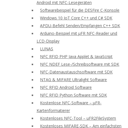
Android mit NFC-Lesegeräten
Softwarebeispiel für die DESFire C-Konsole
Windows 10 IoT Core C++ und C# SDK
APDU-Befehl Senden/Empfangen C++ SDK
Arduino-Beispiel mit μFR NFC-Reader und
LCD-Display
LUNAS
NFC RFID PHP Java Applet & JavaScript
NFC NDEF Lese-/Schreibsoftware mit SDK
NFC-Datenaustauschsoftware mit SDK
NTAG & MIFARE Ultralight Software
NFC RFID Android Software
NFC RFID Python Software mit SDK
Kostenlose NFC-Software – μFR-
Kartenformatierer
Kostenloses NFC-Tool – uFR2FileSystem
Kostenloses MIFARE-SDK – Am einfachsten