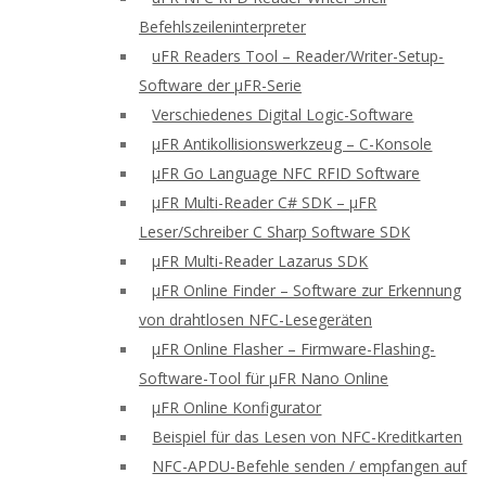
Befehlszeileninterpreter
uFR Readers Tool – Reader/Writer-Setup-
Software der μFR-Serie
Verschiedenes Digital Logic-Software
μFR Antikollisionswerkzeug – C-Konsole
μFR Go Language NFC RFID Software
μFR Multi-Reader C# SDK – μFR
Leser/Schreiber C Sharp Software SDK
μFR Multi-Reader Lazarus SDK
μFR Online Finder – Software zur Erkennung
von drahtlosen NFC-Lesegeräten
μFR Online Flasher – Firmware-Flashing-
Software-Tool für μFR Nano Online
μFR Online Konfigurator
Beispiel für das Lesen von NFC-Kreditkarten
NFC-APDU-Befehle senden / empfangen auf