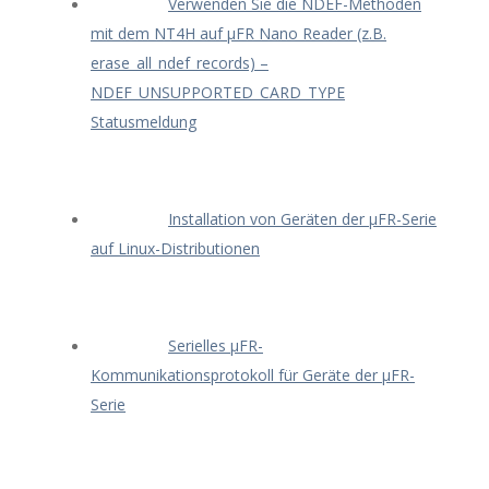
Verwenden Sie die NDEF-Methoden
mit dem NT4H auf μFR Nano Reader (z.B.
erase_all_ndef_records) –
NDEF_UNSUPPORTED_CARD_TYPE
Statusmeldung
Installation von Geräten der μFR-Serie
auf Linux-Distributionen
Serielles μFR-
Kommunikationsprotokoll für Geräte der μFR-
Serie