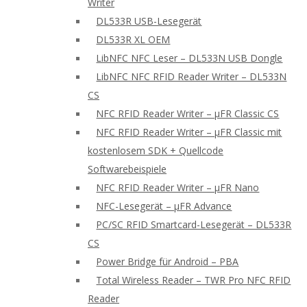
Writer
DL533R USB-Lesegerät
DL533R XL OEM
LibNFC NFC Leser – DL533N USB Dongle
LibNFC NFC RFID Reader Writer – DL533N
CS
NFC RFID Reader Writer – μFR Classic CS
NFC RFID Reader Writer – μFR Classic mit
kostenlosem SDK + Quellcode
Softwarebeispiele
NFC RFID Reader Writer – μFR Nano
NFC-Lesegerät – μFR Advance
PC/SC RFID Smartcard-Lesegerät – DL533R
CS
Power Bridge für Android – PBA
Total Wireless Reader – TWR Pro NFC RFID
Reader