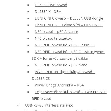
DL533R USB olvasó
DL533R XL OEM
LibNFC NFC olvasó – DL533N USB dongle
LibNFC NFC RFID olvasó író – DL533N CS
NFC olvasó – μFR Advance
NFC olvasó tartozékok
NFC RFID olvasó író – μFR Classic CS
NFC RFID olvasó író – μFR Classic ingyenes
SDK + forráskód szoftver példákkal
NFC RFID olvasó író – μFR Nano
PC/SC RFID intelligenskártya-olvasó –
DL533R CS
Power Bridge Androidra – PBA
Teljes vezeték nélküli olvasó – TWR Pro NFC
RFID olvasó
USB-RS485 interfész átalakító