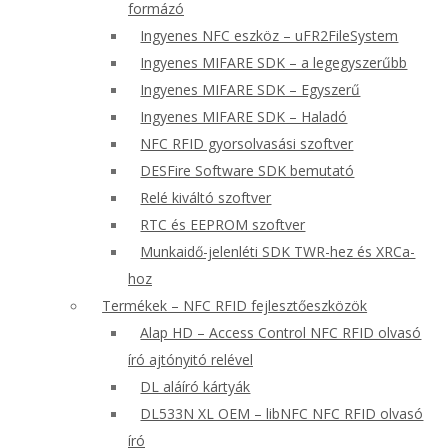
formázó
Ingyenes NFC eszköz – uFR2FileSystem
Ingyenes MIFARE SDK – a legegyszerűbb
Ingyenes MIFARE SDK – Egyszerű
Ingyenes MIFARE SDK – Haladó
NFC RFID gyorsolvasási szoftver
DESFire Software SDK bemutató
Relé kiváltó szoftver
RTC és EEPROM szoftver
Munkaidő-jelenléti SDK TWR-hez és XRCa-
hoz
Termékek – NFC RFID fejlesztőeszközök
Alap HD – Access Control NFC RFID olvasó
író ajtónyitó relével
DL aláíró kártyák
DL533N XL OEM – libNFC NFC RFID olvasó
író