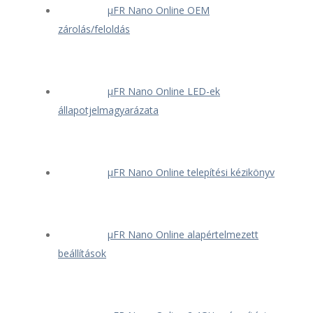
μFR Nano Online OEM
zárolás/feloldás
μFR Nano Online LED-ek
állapotjelmagyarázata
μFR Nano Online telepítési kézikönyv
μFR Nano Online alapértelmezett
beállítások