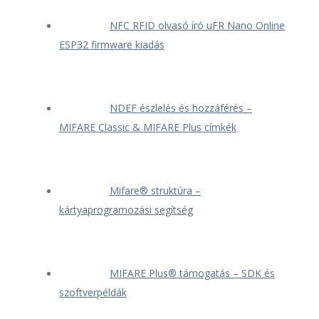
NFC RFID olvasó író uFR Nano Online
ESP32 firmware kiadás
NDEF észlelés és hozzáférés –
MIFARE Classic & MIFARE Plus címkék
Mifare® struktúra –
kártyaprogramozási segítség
MIFARE Plus® támogatás – SDK és
szoftverpéldák