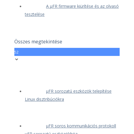
A μFR firmware kiürítése és az olvasó
tesztelése
Összes megtekintése
52
μFR sorozatú eszközök telepítése
Linux disztribúciókra
μFR soros kommunikációs protokoll
μFR sorozatú eszközökhöz