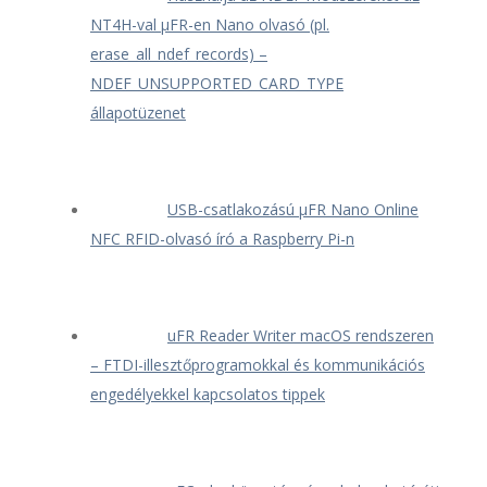
NT4H-val μFR-en Nano olvasó (pl.
erase_all_ndef_records) –
NDEF_UNSUPPORTED_CARD_TYPE
állapotüzenet
USB-csatlakozású μFR Nano Online
NFC RFID-olvasó író a Raspberry Pi-n
uFR Reader Writer macOS rendszeren
– FTDI-illesztőprogramokkal és kommunikációs
engedélyekkel kapcsolatos tippek