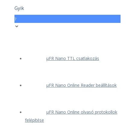
Gyik
7
μFR Nano TTL csatlakozás
μFR Nano Online Reader beállítások
μFR Nano Online olvasó protokollok
felépítése