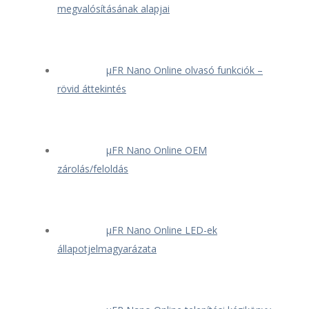
megvalósításának alapjai
μFR Nano Online olvasó funkciók –
rövid áttekintés
μFR Nano Online OEM
zárolás/feloldás
μFR Nano Online LED-ek
állapotjelmagyarázata