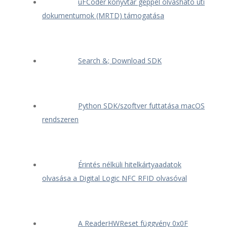
uFCoder könyvtár géppel olvasható úti
dokumentumok (MRTD) támogatása
Search &; Download SDK
Python SDK/szoftver futtatása macOS
rendszeren
Érintés nélküli hitelkártyaadatok
olvasása a Digital Logic NFC RFID olvasóval
A ReaderHWReset függvény 0x0F