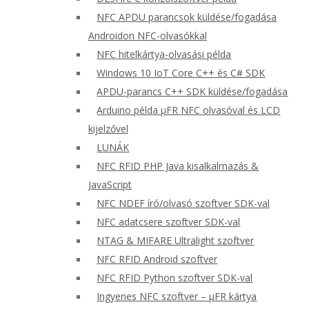
NFC APDU parancsok küldése/fogadása
Androidon NFC-olvasókkal
NFC hitelkártya-olvasási példa
Windows 10 IoT Core C++ és C# SDK
APDU-parancs C++ SDK küldése/fogadása
Arduino példa μFR NFC olvasóval és LCD
kijelzővel
LUNÁK
NFC RFID PHP Java kisalkalmazás &
JavaScript
NFC NDEF író/olvasó szoftver SDK-val
NFC adatcsere szoftver SDK-val
NTAG & MIFARE Ultralight szoftver
NFC RFID Android szoftver
NFC RFID Python szoftver SDK-val
Ingyenes NFC szoftver – μFR kártya