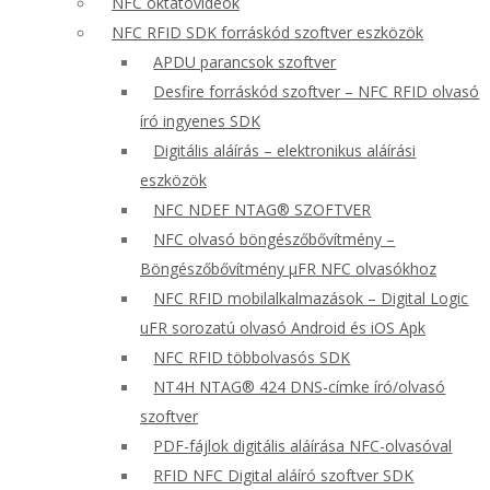
NFC oktatóvideók
NFC RFID SDK forráskód szoftver eszközök
APDU parancsok szoftver
Desfire forráskód szoftver – NFC RFID olvasó
író ingyenes SDK
Digitális aláírás – elektronikus aláírási
eszközök
NFC NDEF NTAG® SZOFTVER
NFC olvasó böngészőbővítmény –
Böngészőbővítmény μFR NFC olvasókhoz
NFC RFID mobilalkalmazások – Digital Logic
uFR sorozatú olvasó Android és iOS Apk
NFC RFID többolvasós SDK
NT4H NTAG® 424 DNS-címke író/olvasó
szoftver
PDF-fájlok digitális aláírása NFC-olvasóval
RFID NFC Digital aláíró szoftver SDK