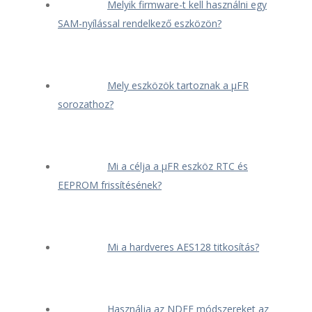
Melyik firmware-t kell használni egy
SAM-nyílással rendelkező eszközön?
Mely eszközök tartoznak a μFR
sorozathoz?
Mi a célja a μFR eszköz RTC és
EEPROM frissítésének?
Mi a hardveres AES128 titkosítás?
Használja az NDEF módszereket az