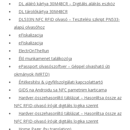
DL aláíró kártya 30M48CR – Digitális aláírás eszköz
DL tárolókártya 30M48CR
DL533N NFC RFID olvasó – Tesztelési szkript PN533-
alapú olvasóhoz
eFiskalizacija
eFiskalizacija
ElectrOnTheRun
Élő munkamenet találkozója
ePassport olvasószoftver – Géppel olvasható úti
okmányok (MRTD)
Értékesítési & ügyfélszolgálati kapcsolattartó
GIDS na Androidu sa NFC pametnim karticama
Hardver-összehasonlító táblázat – Hasonlítsa össze az
NFC RFID-olvasó íróját digitális logika szerint
Hardver-összehasonlító táblázat – Hasonlítsa össze az
NFC RFID-olvasó íróját digitális logika szerint
Home Page: (hu translation)