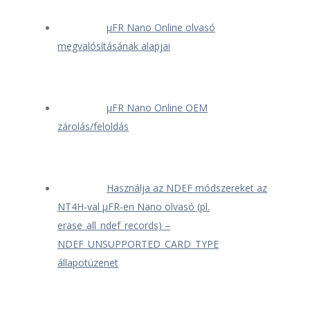
μFR Nano Online olvasó
megvalósításának alapjai
μFR Nano Online OEM
zárolás/feloldás
Használja az NDEF módszereket az
NT4H-val μFR-en Nano olvasó (pl.
erase_all_ndef_records) –
NDEF_UNSUPPORTED_CARD_TYPE
állapotüzenet