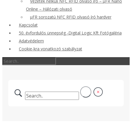
Vezeték nélküli NFC RFID olvasó író – μFR Nano
Online – Hálózati olvasó
μFR sorozatú NFC RFID olvasó író hardver
Kapcsolat
50. évfordulós ünnepség -Digital Logic Kft Fotógaléria
Adatvédelem
Cookie-kra vonatkozó szabályzat