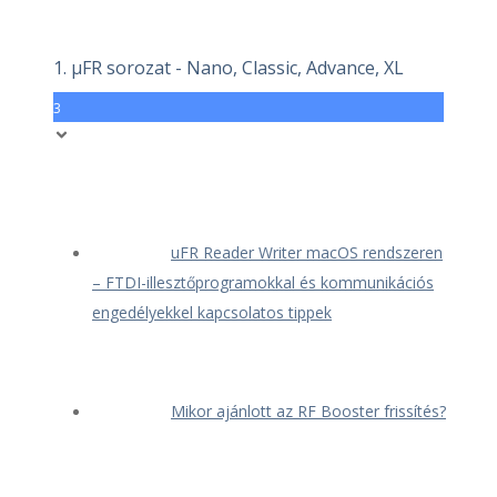
1. μFR sorozat - Nano, Classic, Advance, XL
3
uFR Reader Writer macOS rendszeren
– FTDI-illesztőprogramokkal és kommunikációs
engedélyekkel kapcsolatos tippek
Mikor ajánlott az RF Booster frissítés?