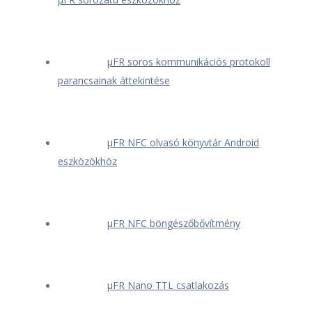
μFR soros kommunikációs protokoll
parancsainak áttekintése
μFR NFC olvasó könyvtár Android
eszközökhöz
μFR NFC böngészőbővítmény
μFR Nano TTL csatlakozás