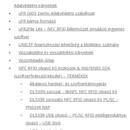
Adatvédelmi irányelvek
uFR GIDS Demo Adatvédelmi szabályzat
uFR kártya formázó
uFR2File Lite – NFC RFID billentyűzet emuláció ingyenes
szoftver
UNICEF finanszírozási lehetőség a blokklánc számára
Visszaküldési és visszatérítési irányelvek
Viszonteladói űrlap
NFC RFID olvasó író eszközök & INGYENES SDK
(szoftverfejlesztő készlet) – TERMÉKEK
Általános hardver- és szoftvertámogatás
DL533N sorozat – libNFC NFC RFID olvasó író
DL533R sorozatú NFC RFID olvasó író PC/SC –
PN533R NXP
DL533R USB olvasó – PC/SC RFID intelligenskártya-
olvasó – USB Stick