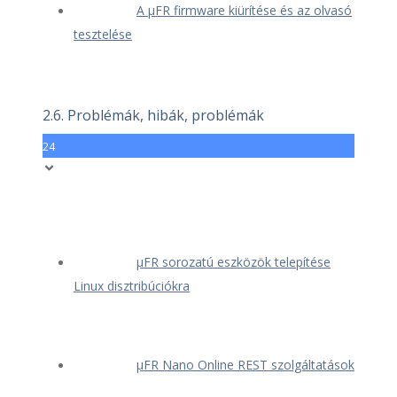
A μFR firmware kiürítése és az olvasó
tesztelése
2.6. Problémák, hibák, problémák
24
μFR sorozatú eszközök telepítése
Linux disztribúciókra
μFR Nano Online REST szolgáltatások