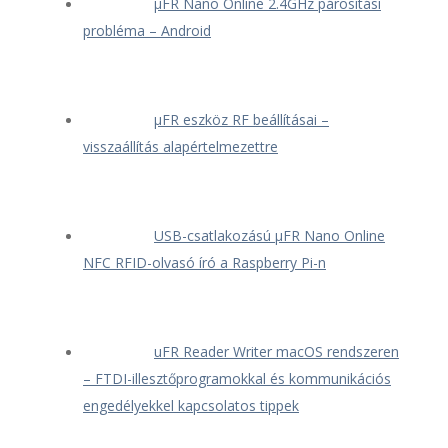
μFR Nano Online 2.4GHz párosítási
probléma – Android
μFR eszköz RF beállításai –
visszaállítás alapértelmezettre
USB-csatlakozású μFR Nano Online
NFC RFID-olvasó író a Raspberry Pi-n
uFR Reader Writer macOS rendszeren
– FTDI-illesztőprogramokkal és kommunikációs
engedélyekkel kapcsolatos tippek