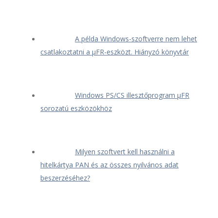
A példa Windows-szoftverre nem lehet
csatlakoztatni a μFR-eszközt. Hiányzó könyvtár
Windows PS/CS illesztőprogram μFR
sorozatú eszközökhöz
Milyen szoftvert kell használni a
hitelkártya PAN és az összes nyilvános adat
beszerzéséhez?