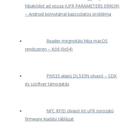
hibakódot ad vissza (UFR PARAMETERS ERROR)
– Android könyvtárral kapcsolatos probléma
Reader-megnyitási hiba macOS
rendszeren – Kód (0x54)
PN533-alapú DL533N olvasó – SDK
és szoftver támogatás
NFC RFID olvasó író uFR sorozatú
firmware kiadási táblázat