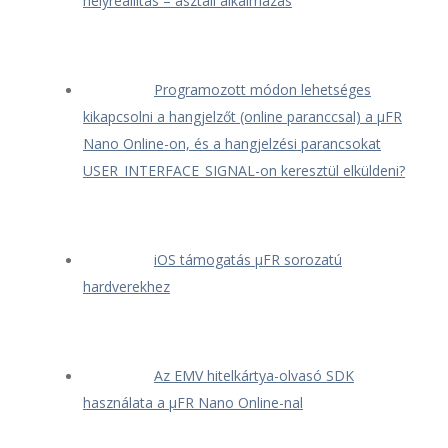
helyreállítás – asztali alkalmazás
Programozott módon lehetséges
kikapcsolni a hangjelzőt (online paranccsal) a μFR
Nano Online-on, és a hangjelzési parancsokat
USER_INTERFACE_SIGNAL-on keresztül elküldeni?
iOS támogatás μFR sorozatú
hardverekhez
Az EMV hitelkártya-olvasó SDK
használata a μFR Nano Online-nal