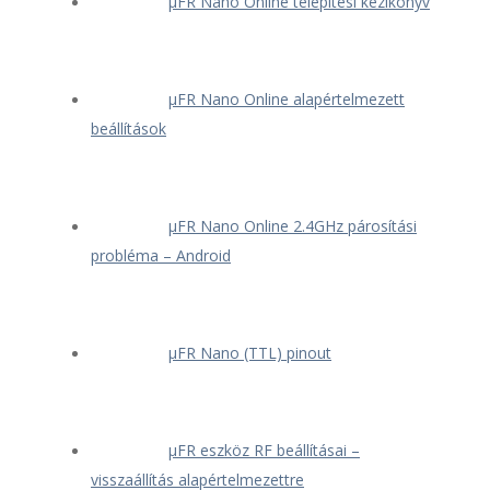
μFR Nano Online telepítési kézikönyv
μFR Nano Online alapértelmezett
beállítások
μFR Nano Online 2.4GHz párosítási
probléma – Android
μFR Nano (TTL) pinout
μFR eszköz RF beállításai –
visszaállítás alapértelmezettre