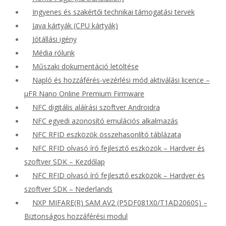
Ingyenes és szakértői technikai támogatási tervek
Java kártyák (CPU kártyák)
Jótállási igény
Média rólunk
Műszaki dokumentáció letöltése
Napló és hozzáférés-vezérlési mód aktiválási licence –
μFR Nano Online Premium Firmware
NFC digitális aláírási szoftver Androidra
NFC egyedi azonosító emulációs alkalmazás
NFC RFID eszközök összehasonlító táblázata
NFC RFID olvasó író fejlesztő eszközök – Hardver és
szoftver SDK – Kezdőlap
NFC RFID olvasó író fejlesztő eszközök – Hardver és
szoftver SDK – Nederlands
NXP MIFARE(R) SAM AV2 (P5DF081X0/T1AD2060S) –
Biztonságos hozzáférési modul