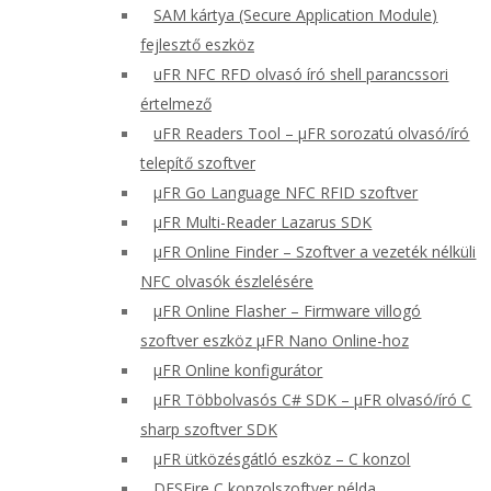
SAM kártya (Secure Application Module)
fejlesztő eszköz
uFR NFC RFD olvasó író shell parancssori
értelmező
uFR Readers Tool – μFR sorozatú olvasó/író
telepítő szoftver
μFR Go Language NFC RFID szoftver
μFR Multi-Reader Lazarus SDK
μFR Online Finder – Szoftver a vezeték nélküli
NFC olvasók észlelésére
μFR Online Flasher – Firmware villogó
szoftver eszköz μFR Nano Online-hoz
μFR Online konfigurátor
μFR Többolvasós C# SDK – μFR olvasó/író C
sharp szoftver SDK
μFR ütközésgátló eszköz – C konzol
DESFire C konzolszoftver példa