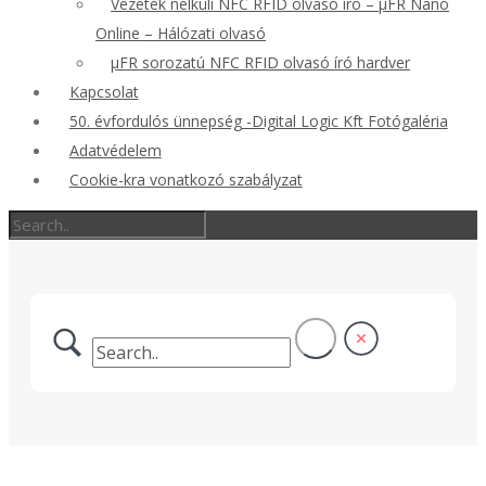
Vezeték nélküli NFC RFID olvasó író – μFR Nano
Online – Hálózati olvasó
μFR sorozatú NFC RFID olvasó író hardver
Kapcsolat
50. évfordulós ünnepség -Digital Logic Kft Fotógaléria
Adatvédelem
Cookie-kra vonatkozó szabályzat