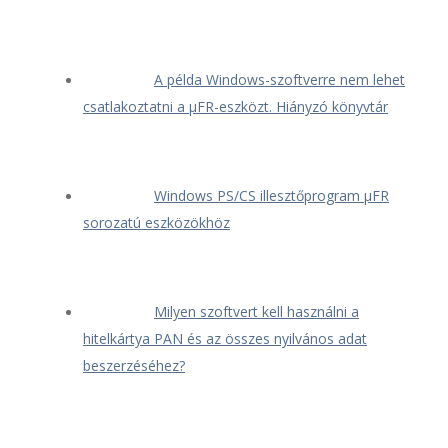
A példa Windows-szoftverre nem lehet
csatlakoztatni a μFR-eszközt. Hiányzó könyvtár
Windows PS/CS illesztőprogram μFR
sorozatú eszközökhöz
Milyen szoftvert kell használni a
hitelkártya PAN és az összes nyilvános adat
beszerzéséhez?