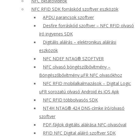
NFC oktatóvideók
NFC RFID SDK forráskód szoftver eszközök
APDU parancsok szoftver
Desfire forráskód szoftver – NFC RFID olvasó
író ingyenes SDK
Digitális aláírás – elektronikus aláírási
eszközök
NFC NDEF NTAG® SZOFTVER
NFC olvasó böngészőbővítmény –
Böngészőbővítmény μFR NFC olvasókhoz
NFC RFID mobilalkalmazások – Digital Logic
uFR sorozatú olvasó Android és iOS Apk
NFC RFID többolvasós SDK
NT4H NTAG® 424 DNS-címke író/olvasó
szoftver
PDF-fájlok digitális aláírása NFC-olvasóval
RFID NFC Digital aláíró szoftver SDK