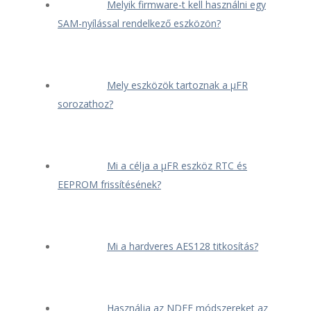
Melyik firmware-t kell használni egy
SAM-nyílással rendelkező eszközön?
Mely eszközök tartoznak a μFR
sorozathoz?
Mi a célja a μFR eszköz RTC és
EEPROM frissítésének?
Mi a hardveres AES128 titkosítás?
Használja az NDEF módszereket az