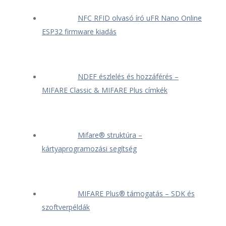
NFC RFID olvasó író uFR Nano Online
ESP32 firmware kiadás
NDEF észlelés és hozzáférés –
MIFARE Classic & MIFARE Plus címkék
Mifare® struktúra –
kártyaprogramozási segítség
MIFARE Plus® támogatás – SDK és
szoftverpéldák