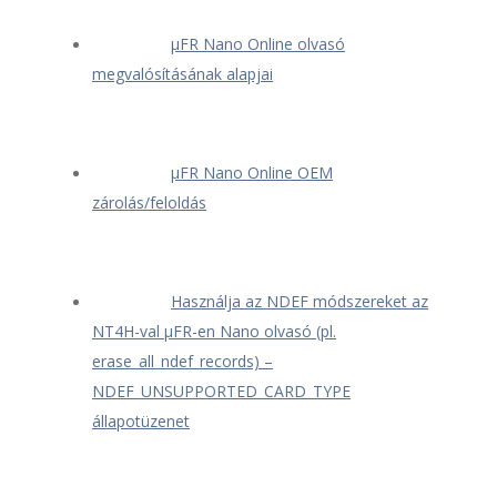
μFR Nano Online olvasó
megvalósításának alapjai
μFR Nano Online OEM
zárolás/feloldás
Használja az NDEF módszereket az
NT4H-val μFR-en Nano olvasó (pl.
erase_all_ndef_records) –
NDEF_UNSUPPORTED_CARD_TYPE
állapotüzenet