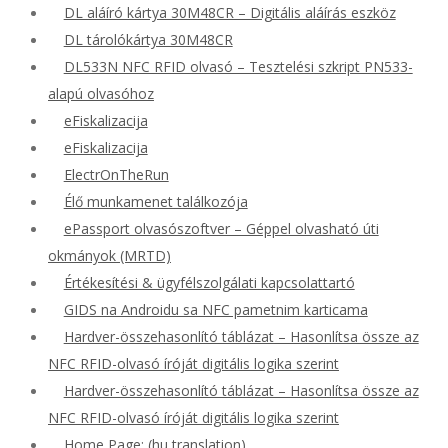
DL aláíró kártya 30M48CR – Digitális aláírás eszköz
DL tárolókártya 30M48CR
DL533N NFC RFID olvasó – Tesztelési szkript PN533-
alapú olvasóhoz
eFiskalizacija
eFiskalizacija
ElectrOnTheRun
Élő munkamenet találkozója
ePassport olvasószoftver – Géppel olvasható úti
okmányok (MRTD)
Értékesítési & ügyfélszolgálati kapcsolattartó
GIDS na Androidu sa NFC pametnim karticama
Hardver-összehasonlító táblázat – Hasonlítsa össze az
NFC RFID-olvasó íróját digitális logika szerint
Hardver-összehasonlító táblázat – Hasonlítsa össze az
NFC RFID-olvasó íróját digitális logika szerint
Home Page: (hu translation)