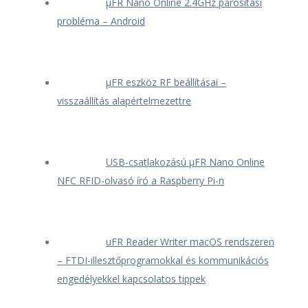
μFR Nano Online 2.4GHz párosítási
probléma – Android
μFR eszköz RF beállításai –
visszaállítás alapértelmezettre
USB-csatlakozású μFR Nano Online
NFC RFID-olvasó író a Raspberry Pi-n
uFR Reader Writer macOS rendszeren
– FTDI-illesztőprogramokkal és kommunikációs
engedélyekkel kapcsolatos tippek