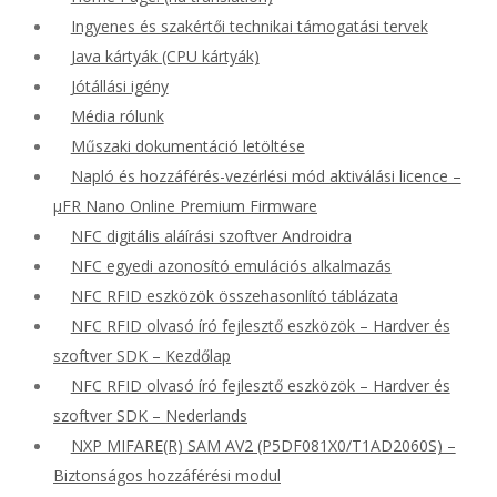
Ingyenes és szakértői technikai támogatási tervek
Java kártyák (CPU kártyák)
Jótállási igény
Média rólunk
Műszaki dokumentáció letöltése
Napló és hozzáférés-vezérlési mód aktiválási licence –
μFR Nano Online Premium Firmware
NFC digitális aláírási szoftver Androidra
NFC egyedi azonosító emulációs alkalmazás
NFC RFID eszközök összehasonlító táblázata
NFC RFID olvasó író fejlesztő eszközök – Hardver és
szoftver SDK – Kezdőlap
NFC RFID olvasó író fejlesztő eszközök – Hardver és
szoftver SDK – Nederlands
NXP MIFARE(R) SAM AV2 (P5DF081X0/T1AD2060S) –
Biztonságos hozzáférési modul