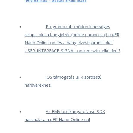
helyreállítás – asztali alkalmazás
Programozott módon lehetséges
kikapcsolni a hangjelzőt (online paranccsal) a μFR
Nano Online-on, és a hangjelzési parancsokat
USER_INTERFACE_SIGNAL-on keresztül elküldeni?
iOS támogatás μFR sorozatú
hardverekhez
Az EMV hitelkártya-olvasó SDK
használata a μFR Nano Online-nal