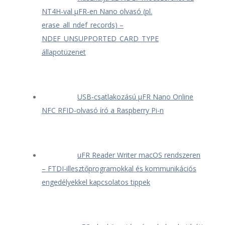
NT4H-val μFR-en Nano olvasó (pl.
erase_all_ndef_records) –
NDEF_UNSUPPORTED_CARD_TYPE
állapotüzenet
USB-csatlakozású μFR Nano Online
NFC RFID-olvasó író a Raspberry Pi-n
uFR Reader Writer macOS rendszeren
– FTDI-illesztőprogramokkal és kommunikációs
engedélyekkel kapcsolatos tippek