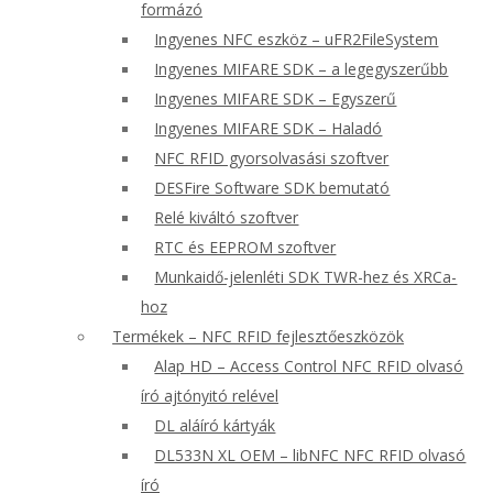
formázó
Ingyenes NFC eszköz – uFR2FileSystem
Ingyenes MIFARE SDK – a legegyszerűbb
Ingyenes MIFARE SDK – Egyszerű
Ingyenes MIFARE SDK – Haladó
NFC RFID gyorsolvasási szoftver
DESFire Software SDK bemutató
Relé kiváltó szoftver
RTC és EEPROM szoftver
Munkaidő-jelenléti SDK TWR-hez és XRCa-
hoz
Termékek – NFC RFID fejlesztőeszközök
Alap HD – Access Control NFC RFID olvasó
író ajtónyitó relével
DL aláíró kártyák
DL533N XL OEM – libNFC NFC RFID olvasó
író