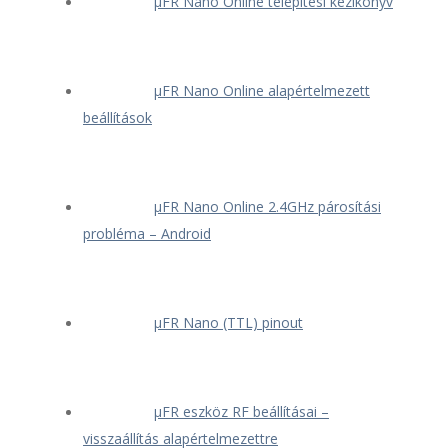
μFR Nano Online telepítési kézikönyv
μFR Nano Online alapértelmezett
beállítások
μFR Nano Online 2.4GHz párosítási
probléma – Android
μFR Nano (TTL) pinout
μFR eszköz RF beállításai –
visszaállítás alapértelmezettre