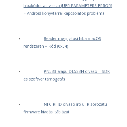
hibakódot ad vissza (UFR PARAMETERS ERROR)
– Android könyvtárral kapcsolatos probléma
Reader-megnyitási hiba macOS
rendszeren – Kód (0x54)
PN533-alapú DL533N olvasó – SDK
és szoftver támogatás
NFC RFID olvasó író uFR sorozatú
firmware kiadási táblázat