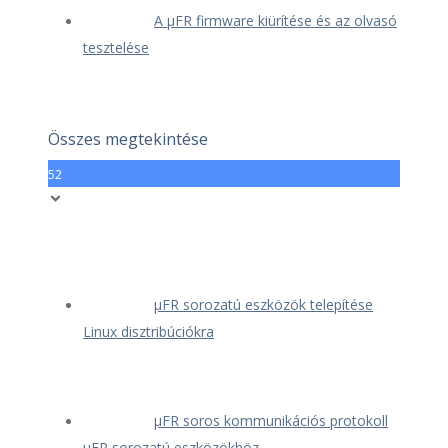
A μFR firmware kiürítése és az olvasó
tesztelése
Összes megtekintése
52
μFR sorozatú eszközök telepítése
Linux disztribúciókra
μFR soros kommunikációs protokoll
μFR sorozatú eszközökhöz