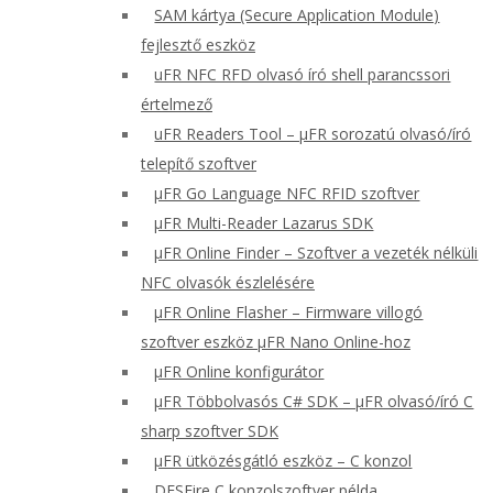
SAM kártya (Secure Application Module)
fejlesztő eszköz
uFR NFC RFD olvasó író shell parancssori
értelmező
uFR Readers Tool – μFR sorozatú olvasó/író
telepítő szoftver
μFR Go Language NFC RFID szoftver
μFR Multi-Reader Lazarus SDK
μFR Online Finder – Szoftver a vezeték nélküli
NFC olvasók észlelésére
μFR Online Flasher – Firmware villogó
szoftver eszköz μFR Nano Online-hoz
μFR Online konfigurátor
μFR Többolvasós C# SDK – μFR olvasó/író C
sharp szoftver SDK
μFR ütközésgátló eszköz – C konzol
DESFire C konzolszoftver példa