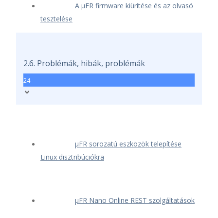
A μFR firmware kiürítése és az olvasó
tesztelése
2.6. Problémák, hibák, problémák
24
μFR sorozatú eszközök telepítése
Linux disztribúciókra
μFR Nano Online REST szolgáltatások