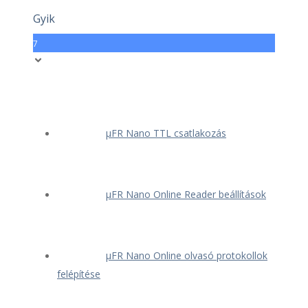
Gyik
7
μFR Nano TTL csatlakozás
μFR Nano Online Reader beállítások
μFR Nano Online olvasó protokollok
felépítése