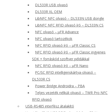
DL533R USB olvasó
DL533R XL OEM
LibNFC NFC olvasó – DL533N USB dongle
LibNFC NFC RFID olvasó író – DL533N CS
NFC olvasó – μFR Advance
NFC olvasó tartozékok
NFC RFID olvasó író – μFR Classic CS
NFC RFID olvasó író – μFR Classic ingyenes
SDK + forráskód szoftver példákkal
NFC RFID olvasó író – μFR Nano
PC/SC RFID intelligenskártya-olvasó –
DL533R CS
Power Bridge Androidra – PBA
Teljes vezeték nélküli olvasó – TWR Pro NFC
RFID olvasó
USB-RS485 interfész átalakító