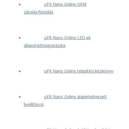
μFR Nano Online OEM
zárolás/feloldás
μFR Nano Online LED-ek
állapotjelmagyarázata
μFR Nano Online telepítési kézikönyv
μFR Nano Online alapértelmezett
beállítások