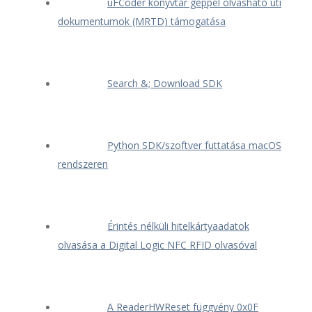
uFCoder könyvtár géppel olvasható úti
dokumentumok (MRTD) támogatása
Search &; Download SDK
Python SDK/szoftver futtatása macOS
rendszeren
Érintés nélküli hitelkártyaadatok
olvasása a Digital Logic NFC RFID olvasóval
A ReaderHWReset függvény 0x0F