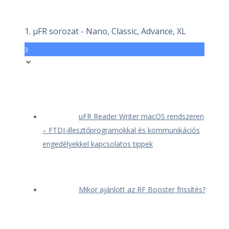
1. μFR sorozat - Nano, Classic, Advance, XL
3
uFR Reader Writer macOS rendszeren
– FTDI-illesztőprogramokkal és kommunikációs
engedélyekkel kapcsolatos tippek
Mikor ajánlott az RF Booster frissítés?