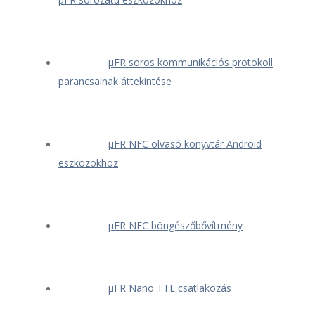
μFR soros kommunikációs protokoll
parancsainak áttekintése
μFR NFC olvasó könyvtár Android
eszközökhöz
μFR NFC böngészőbővítmény
μFR Nano TTL csatlakozás