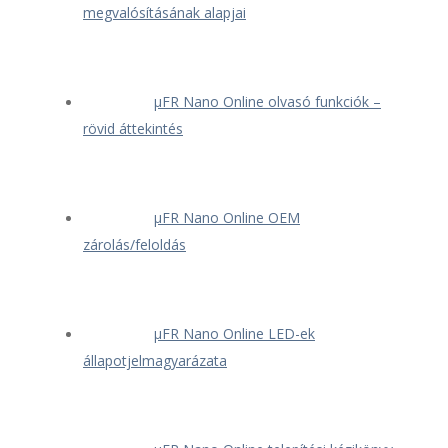
megvalósításának alapjai
μFR Nano Online olvasó funkciók –
rövid áttekintés
μFR Nano Online OEM
zárolás/feloldás
μFR Nano Online LED-ek
állapotjelmagyarázata