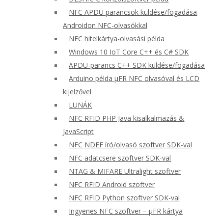
NFC APDU parancsok küldése/fogadása
Androidon NFC-olvasókkal
NFC hitelkártya-olvasási példa
Windows 10 IoT Core C++ és C# SDK
APDU-parancs C++ SDK küldése/fogadása
Arduino példa μFR NFC olvasóval és LCD
kijelzővel
LUNÁK
NFC RFID PHP Java kisalkalmazás &
JavaScript
NFC NDEF író/olvasó szoftver SDK-val
NFC adatcsere szoftver SDK-val
NTAG & MIFARE Ultralight szoftver
NFC RFID Android szoftver
NFC RFID Python szoftver SDK-val
Ingyenes NFC szoftver – μFR kártya