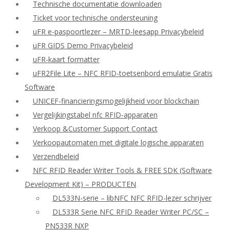
Technische documentatie downloaden
Ticket voor technische ondersteuning
uFR e-paspoortlezer – MRTD-leesapp Privacybeleid
uFR GIDS Demo Privacybeleid
uFR-kaart formatter
uFR2File Lite – NFC RFID-toetsenbord emulatie Gratis
Software
UNICEF-financieringsmogelijkheid voor blockchain
Vergelijkingstabel nfc RFID-apparaten
Verkoop &Customer Support Contact
Verkoopautomaten met digitale logische apparaten
Verzendbeleid
NFC RFID Reader Writer Tools & FREE SDK (Software
Development Kit) – PRODUCTEN
DL533N-serie – libNFC NFC RFID-lezer schrijver
DL533R Serie NFC RFID Reader Writer PC/SC –
PN533R NXP