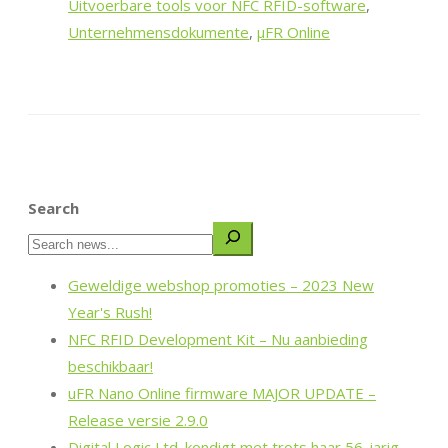
Uitvoerbare tools voor NFC RFID-software
,
Unternehmensdokumente
,
µFR Online
Search
Geweldige webshop promoties – 2023 New
Year's Rush!
NFC RFID Development Kit – Nu aanbieding
beschikbaar!
uFR Nano Online firmware MAJOR UPDATE –
Release versie 2.9.0
Digital Logic Ltd. kondigt met trots haar 56-jarig