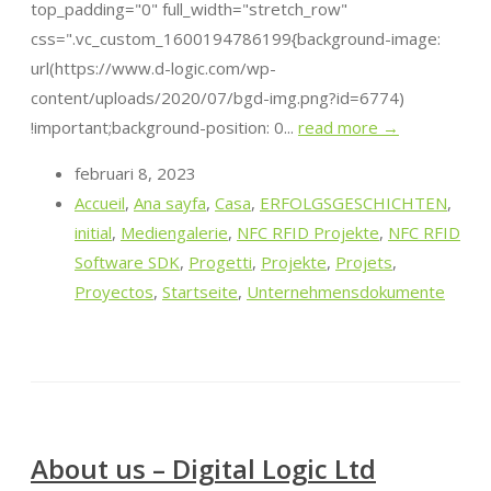
top_padding="0" full_width="stretch_row"
css=".vc_custom_1600194786199{background-image:
url(https://www.d-logic.com/wp-
content/uploads/2020/07/bgd-img.png?id=6774)
!important;background-position: 0...
read more →
februari 8, 2023
Accueil
,
Ana sayfa
,
Casa
,
ERFOLGSGESCHICHTEN
,
initial
,
Mediengalerie
,
NFC RFID Projekte
,
NFC RFID
Software SDK
,
Progetti
,
Projekte
,
Projets
,
Proyectos
,
Startseite
,
Unternehmensdokumente
About us – Digital Logic Ltd