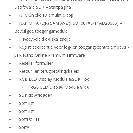
&software SDK – Startpagina
NFC Unieke ID emulatie app
NXP MIFARE(R) SAM AV2 (P5DF081X0/T1AD2060S) –
Beveiligde toegangsmodule
Privacybeleid e-fiskalizacija
Registratielicentie voor log- en toegangscontrolemodus –
μFR Nano Online Premium Firmware
Reseller formulier
Retour- en terugbetalingsbeleid
RGB LED Display Module &SDK Tool
RGB LED Display Module 8 x 6
SDK downloaden
Soft-list
Soft-list
Softlist- TL
Sorry