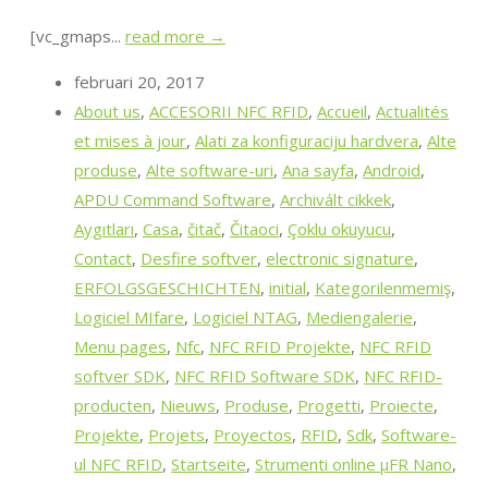
[vc_gmaps...
read more →
februari 20, 2017
About us
,
ACCESORII NFC RFID
,
Accueil
,
Actualités
et mises à jour
,
Alati za konfiguraciju hardvera
,
Alte
produse
,
Alte software-uri
,
Ana sayfa
,
Android
,
APDU Command Software
,
Archivált cikkek
,
Aygıtları
,
Casa
,
čitač
,
Čitaoci
,
Çoklu okuyucu
,
Contact
,
Desfire softver
,
electronic signature
,
ERFOLGSGESCHICHTEN
,
initial
,
Kategorilenmemiş
,
Logiciel MIfare
,
Logiciel NTAG
,
Mediengalerie
,
Menu pages
,
Nfc
,
NFC RFID Projekte
,
NFC RFID
softver SDK
,
NFC RFID Software SDK
,
NFC RFID-
producten
,
Nieuws
,
Produse
,
Progetti
,
Proiecte
,
Projekte
,
Projets
,
Proyectos
,
RFID
,
Sdk
,
Software-
ul NFC RFID
,
Startseite
,
Strumenti online μFR Nano
,