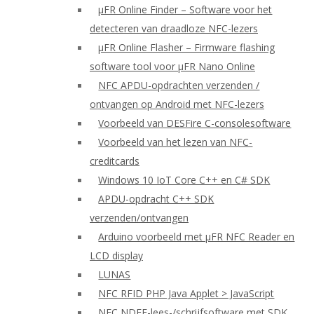
μFR Online Finder – Software voor het
detecteren van draadloze NFC-lezers
μFR Online Flasher – Firmware flashing
software tool voor μFR Nano Online
NFC APDU-opdrachten verzenden /
ontvangen op Android met NFC-lezers
Voorbeeld van DESFire C-consolesoftware
Voorbeeld van het lezen van NFC-
creditcards
Windows 10 IoT Core C++ en C# SDK
APDU-opdracht C++ SDK
verzenden/ontvangen
Arduino voorbeeld met μFR NFC Reader en
LCD display
LUNAS
NFC RFID PHP Java Applet > JavaScript
NFC NDEF-lees-/schrijfsoftware met SDK