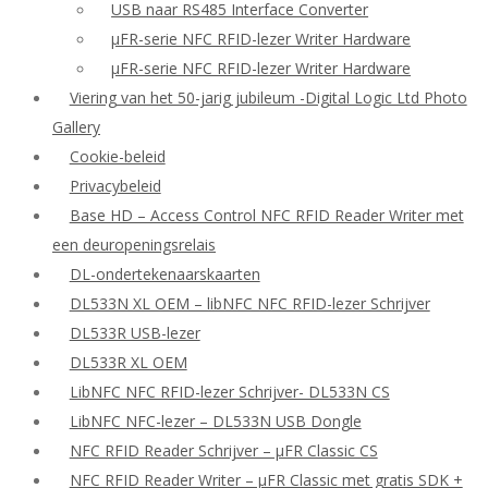
USB naar RS485 Interface Converter
μFR-serie NFC RFID-lezer Writer Hardware
μFR-serie NFC RFID-lezer Writer Hardware
Viering van het 50-jarig jubileum -Digital Logic Ltd Photo
Gallery
Cookie-beleid
Privacybeleid
Base HD – Access Control NFC RFID Reader Writer met
een deuropeningsrelais
DL-ondertekenaarskaarten
DL533N XL OEM – libNFC NFC RFID-lezer Schrijver
DL533R USB-lezer
DL533R XL OEM
LibNFC NFC RFID-lezer Schrijver- DL533N CS
LibNFC NFC-lezer – DL533N USB Dongle
NFC RFID Reader Schrijver – μFR Classic CS
NFC RFID Reader Writer – μFR Classic met gratis SDK +