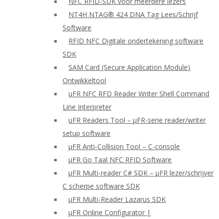
NFC RFID-SDK voor meerdere lezers
NT4H NTAG® 424 DNA Tag Lees/Schrijf
Software
RFID NFC Digitale ondertekening software
SDK
SAM Card (Secure Application Module)
Ontwikkeltool
uFR NFC RFD Reader Writer Shell Command
Line Interpreter
uFR Readers Tool – μFR-serie reader/writer
setup software
μFR Anti-Collision Tool – C-console
μFR Go Taal NFC RFID Software
μFR Multi-reader C# SDK – μFR lezer/schrijver
C scherpe software SDK
μFR Multi-Reader Lazarus SDK
μFR Online Configurator |