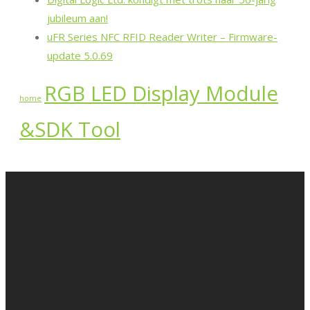
jubileum aan!
uFR Series NFC RFID Reader Writer – Firmware-
update 5.0.69
RGB LED Display Module
home
&SDK Tool