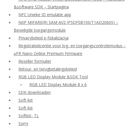
&software SDK – Startpagina
NFC Unieke ID emulatie app
NXP MIFARE(R) SAM AV2 (P5DF081X0/T1AD2060S) –
Beveiligde toegangsmodule
Privacybeleid e-fiskalizacija
Registratielicentie voor log- en toegangscontrolemodus –
μFR Nano Online Premium Firmware
Reseller formulier
Retour- en terugbetalingsbeleid
RGB LED Display Module &SDK Tool
RGB LED Display Module 8 x 6
SDK downloaden
Soft-list
Soft-list
Softlist- TL
Sorry