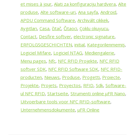
et mises à jour
,
Alati za konfiguraciju hardvera
,
Alte
produse
,
Alte software-uri
,
Ana sayfa
,
Android
,
APDU Command Software
,
Archivált cikkek
,
Aygıtları
,
Casa
,
čitač
,
Čitaoci
,
Çoklu okuyucu
,
Contact
,
Desfire softver
,
electronic signature
,
ERFOLGSGESCHICHTEN
,
initial
,
Kategorilenmemiş
,
Logiciel MIfare
,
Logiciel NTAG
,
Mediengalerie
,
Menu pages
,
Nfc
,
NFC RFID Projekte
,
NFC RFID
softver SDK
,
NFC RFID Software SDK
,
NFC RFID-
producten
,
Nieuws
,
Produse
,
Progetti
,
Proiecte
,
Projekte
,
Projets
,
Proyectos
,
RFID
,
Sdk
,
Software-
ul NFC RFID
,
Startseite
,
Strumenti online μFR Nano
,
Uitvoerbare tools voor NFC RFID-software
,
Unternehmensdokumente
,
µFR Online