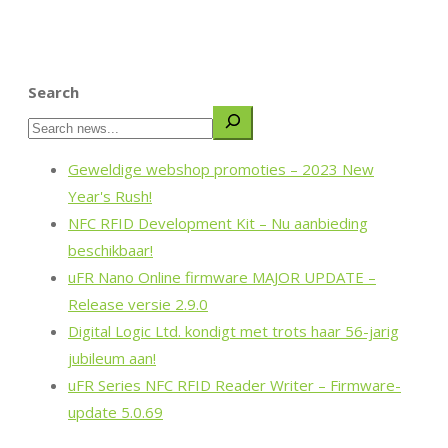
Search
Geweldige webshop promoties – 2023 New
Year's Rush!
NFC RFID Development Kit – Nu aanbieding
beschikbaar!
uFR Nano Online firmware MAJOR UPDATE –
Release versie 2.9.0
Digital Logic Ltd. kondigt met trots haar 56-jarig
jubileum aan!
uFR Series NFC RFID Reader Writer – Firmware-
update 5.0.69