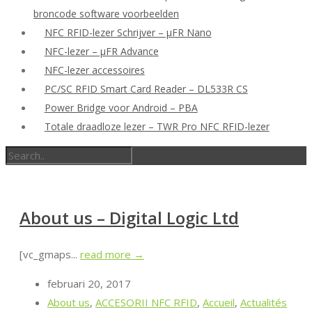
broncode software voorbeelden
NFC RFID-lezer Schrijver – μFR Nano
NFC-lezer – μFR Advance
NFC-lezer accessoires
PC/SC RFID Smart Card Reader – DL533R CS
Power Bridge voor Android – PBA
Totale draadloze lezer – TWR Pro NFC RFID-lezer
About us – Digital Logic Ltd
[vc_gmaps...
read more →
februari 20, 2017
About us
,
ACCESORII NFC RFID
,
Accueil
,
Actualités