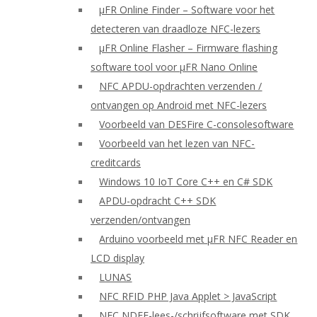
μFR Online Finder – Software voor het
detecteren van draadloze NFC-lezers
μFR Online Flasher – Firmware flashing
software tool voor μFR Nano Online
NFC APDU-opdrachten verzenden /
ontvangen op Android met NFC-lezers
Voorbeeld van DESFire C-consolesoftware
Voorbeeld van het lezen van NFC-
creditcards
Windows 10 IoT Core C++ en C# SDK
APDU-opdracht C++ SDK
verzenden/ontvangen
Arduino voorbeeld met μFR NFC Reader en
LCD display
LUNAS
NFC RFID PHP Java Applet > JavaScript
NFC NDEF-lees-/schrijfsoftware met SDK