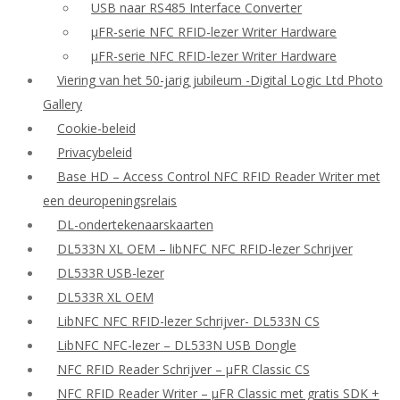
USB naar RS485 Interface Converter
μFR-serie NFC RFID-lezer Writer Hardware
μFR-serie NFC RFID-lezer Writer Hardware
Viering van het 50-jarig jubileum -Digital Logic Ltd Photo
Gallery
Cookie-beleid
Privacybeleid
Base HD – Access Control NFC RFID Reader Writer met
een deuropeningsrelais
DL-ondertekenaarskaarten
DL533N XL OEM – libNFC NFC RFID-lezer Schrijver
DL533R USB-lezer
DL533R XL OEM
LibNFC NFC RFID-lezer Schrijver- DL533N CS
LibNFC NFC-lezer – DL533N USB Dongle
NFC RFID Reader Schrijver – μFR Classic CS
NFC RFID Reader Writer – μFR Classic met gratis SDK +