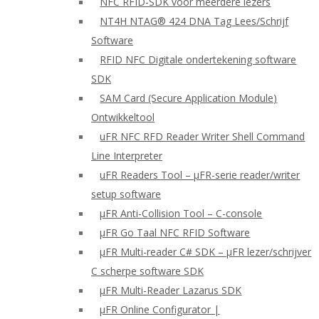
NFC RFID-SDK voor meerdere lezers
NT4H NTAG® 424 DNA Tag Lees/Schrijf
Software
RFID NFC Digitale ondertekening software
SDK
SAM Card (Secure Application Module)
Ontwikkeltool
uFR NFC RFD Reader Writer Shell Command
Line Interpreter
uFR Readers Tool – μFR-serie reader/writer
setup software
μFR Anti-Collision Tool – C-console
μFR Go Taal NFC RFID Software
μFR Multi-reader C# SDK – μFR lezer/schrijver
C scherpe software SDK
μFR Multi-Reader Lazarus SDK
μFR Online Configurator |