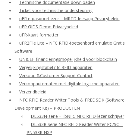
Technische documentatie downloaden
Ticket voor technische ondersteuning
uFR e-paspoortlezer – MRTD-leesapp Privacybeleid
uFR GIDS Demo Privacybeleid
uFR-kaart formatter
uFR2File Lite – NFC RFID-toetsenbord emulatie Gratis
Software
UNICEF-financieringsmogelijkheid voor blockchain
Vergelijkingstabel nfc RFID-apparaten
Verkoop &Customer Support Contact
Verkoopautomaten met digitale logische apparaten
Verzendbeleid
NFC RFID Reader Writer Tools & FREE SDK (Software
Development Kit) – PRODUCTEN
DL533N-serie – libNFC NFC RFID-lezer schrijver
DL533R Serie NFC RFID Reader Writer PC/SC –
PN533R NXP