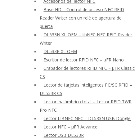
Accesorios del lector NFC
Base HD – Control de acceso NFC RFID
Reader Writer con un relé de apertura de
puerta
DL533N XL OEM – libNFC NFC RFID Reader
Writer
DL533R XL OEM
Escritor de lector RFID NFC – μFR Nano
Grabador de lectores RFID NFC – μFR Classic
CS
Lector de tarjetas inteligentes PC/SC RFID –
DL533R CS
Lector inalámbrico total – Lector RFID TWR
Pro NFC
Lector LIBNFC NFC – DL533N USB Dongle
Lector NFC – μFR Advance
Lector USB DL533R