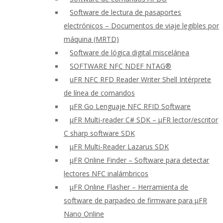
Software de lectura de pasaportes
electrónicos – Documentos de viaje legibles por
máquina (MRTD)
Software de lógica digital miscelánea
SOFTWARE NFC NDEF NTAG®
uFR NFC RFD Reader Writer Shell Intérprete
de línea de comandos
μFR Go Lenguaje NFC RFID Software
μFR Multi-reader C# SDK – μFR lector/escritor
C sharp software SDK
μFR Multi-Reader Lazarus SDK
μFR Online Finder – Software para detectar
lectores NFC inalámbricos
μFR Online Flasher – Herramienta de
software de parpadeo de firmware para μFR
Nano Online