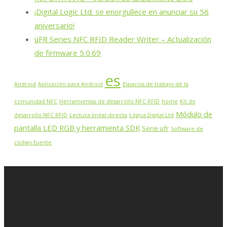
¡Digital Logic Ltd. se enorgullece en anunciar su 56
aniversario!
uFR Series NFC RFID Reader Writer – Actualización
de firmware 5.0.69
es
Android
Aplicación para Android
Espacios de trabajo de la
comunidad NFC
Herramientas de desarrollo NFC RFID
home
Kit de
Módulo de
desarrollo NFC RFID
Lectura lineal directa
Lógica Digital Ltd
pantalla LED RGB y herramienta SDK
Serie ufr
Software de
código fuente