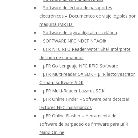
Software de lectura de pasaportes
electrónicos – Documentos de viaje legibles por
máquina (MRTD)
Software de lógica digital miscelánea
SOFTWARE NFC NDEF NTAG®
uFR NFC RFD Reader Writer Shell Intérprete
de línea de comandos
μFR Go Lenguaje NFC RFID Software
μFR Multi-reader C# SDK – μFR lector/escritor
C sharp software SDK
μFR Multi-Reader Lazarus SDK
μFR Online Finder – Software para detectar
lectores NFC inalámbricos
μFR Online Flasher – Herramienta de
software de parpadeo de firmware para μFR
Nano Online