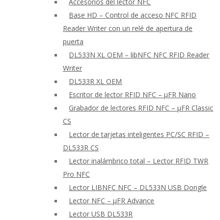
Accesorios del lector NFC
Base HD – Control de acceso NFC RFID
Reader Writer con un relé de apertura de
puerta
DL533N XL OEM – libNFC NFC RFID Reader
Writer
DL533R XL OEM
Escritor de lector RFID NFC – μFR Nano
Grabador de lectores RFID NFC – μFR Classic
CS
Lector de tarjetas inteligentes PC/SC RFID –
DL533R CS
Lector inalámbrico total – Lector RFID TWR
Pro NFC
Lector LIBNFC NFC – DL533N USB Dongle
Lector NFC – μFR Advance
Lector USB DL533R