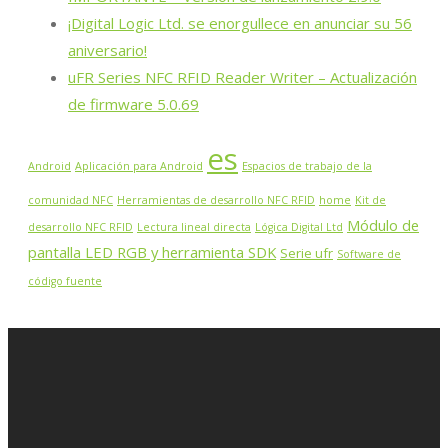
¡Digital Logic Ltd. se enorgullece en anunciar su 56
aniversario!
uFR Series NFC RFID Reader Writer – Actualización
de firmware 5.0.69
es
Android
Aplicación para Android
Espacios de trabajo de la
comunidad NFC
Herramientas de desarrollo NFC RFID
home
Kit de
Módulo de
desarrollo NFC RFID
Lectura lineal directa
Lógica Digital Ltd
pantalla LED RGB y herramienta SDK
Serie ufr
Software de
código fuente