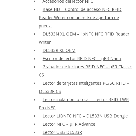
Accesorios del lector NFC
Base HD – Control de acceso NFC RFID
Reader Writer con un relé de apertura de
puerta
DL533N XL OEM – libNFC NFC RFID Reader
Writer
DL533R XL OEM
Escritor de lector RFID NFC – μFR Nano
Grabador de lectores RFID NFC – μFR Classic
CS
Lector de tarjetas inteligentes PC/SC RFID –
DL533R CS
Lector inalámbrico total – Lector RFID TWR
Pro NFC
Lector LIBNFC NFC – DL533N USB Dongle
Lector NFC – μFR Advance
Lector USB DL533R