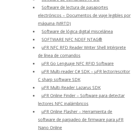
Software de lectura de pasaportes
electrónicos – Documentos de viaje legibles por
máquina (MRTD)
Software de lógica digital miscelánea
SOFTWARE NFC NDEF NTAG®
uFR NFC RFD Reader Writer Shell Intérprete
de línea de comandos
μFR Go Lenguaje NFC RFID Software
μFR Multi-reader C# SDK – μFR lector/escritor
C sharp software SDK
μFR Multi-Reader Lazarus SDK
μFR Online Finder – Software para detectar
lectores NFC inalámbricos
μFR Online Flasher – Herramienta de
software de parpadeo de firmware para μFR
Nano Online