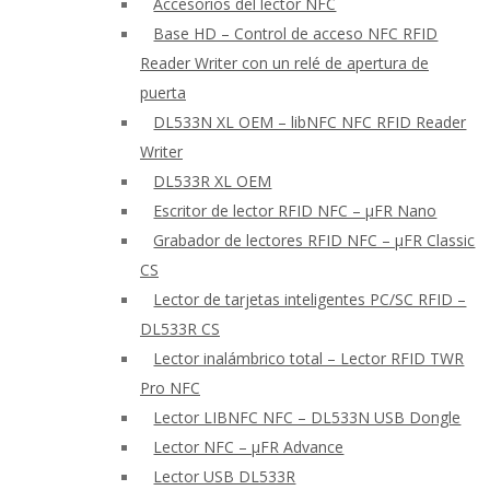
Accesorios del lector NFC
Base HD – Control de acceso NFC RFID
Reader Writer con un relé de apertura de
puerta
DL533N XL OEM – libNFC NFC RFID Reader
Writer
DL533R XL OEM
Escritor de lector RFID NFC – μFR Nano
Grabador de lectores RFID NFC – μFR Classic
CS
Lector de tarjetas inteligentes PC/SC RFID –
DL533R CS
Lector inalámbrico total – Lector RFID TWR
Pro NFC
Lector LIBNFC NFC – DL533N USB Dongle
Lector NFC – μFR Advance
Lector USB DL533R