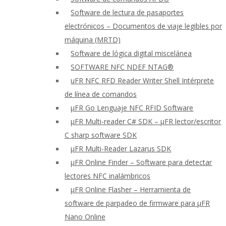
Software de lectura de pasaportes
electrónicos – Documentos de viaje legibles por
máquina (MRTD)
Software de lógica digital miscelánea
SOFTWARE NFC NDEF NTAG®
uFR NFC RFD Reader Writer Shell Intérprete
de línea de comandos
μFR Go Lenguaje NFC RFID Software
μFR Multi-reader C# SDK – μFR lector/escritor
C sharp software SDK
μFR Multi-Reader Lazarus SDK
μFR Online Finder – Software para detectar
lectores NFC inalámbricos
μFR Online Flasher – Herramienta de
software de parpadeo de firmware para μFR
Nano Online