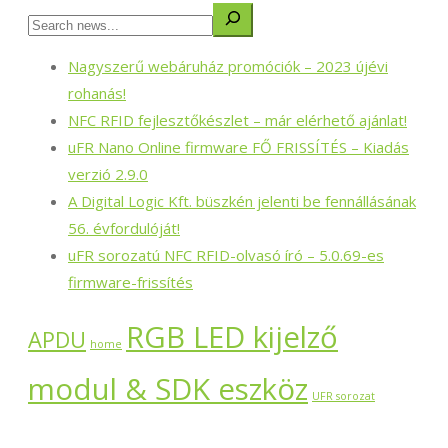
Nagyszerű webáruház promóciók – 2023 újévi
rohanás!
NFC RFID fejlesztőkészlet – már elérhető ajánlat!
uFR Nano Online firmware FŐ FRISSÍTÉS – Kiadás
verzió 2.9.0
A Digital Logic Kft. büszkén jelenti be fennállásának
56. évfordulóját!
uFR sorozatú NFC RFID-olvasó író – 5.0.69-es
firmware-frissítés
RGB LED kijelző
APDU
home
modul & SDK eszköz
UFR sorozat