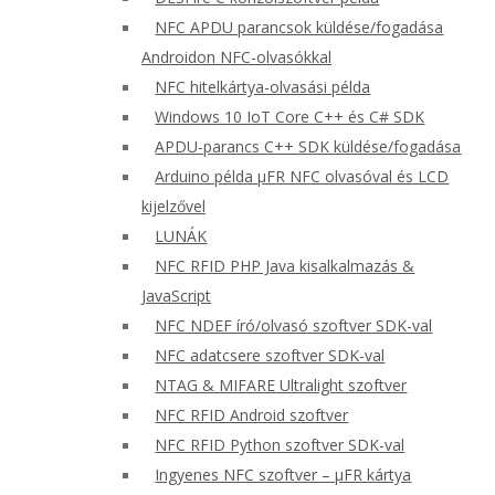
NFC APDU parancsok küldése/fogadása
Androidon NFC-olvasókkal
NFC hitelkártya-olvasási példa
Windows 10 IoT Core C++ és C# SDK
APDU-parancs C++ SDK küldése/fogadása
Arduino példa μFR NFC olvasóval és LCD
kijelzővel
LUNÁK
NFC RFID PHP Java kisalkalmazás &
JavaScript
NFC NDEF író/olvasó szoftver SDK-val
NFC adatcsere szoftver SDK-val
NTAG & MIFARE Ultralight szoftver
NFC RFID Android szoftver
NFC RFID Python szoftver SDK-val
Ingyenes NFC szoftver – μFR kártya