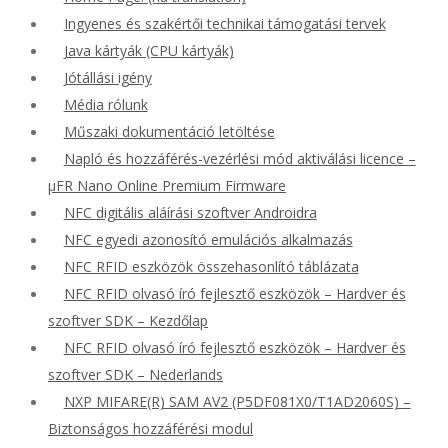
Ingyenes és szakértői technikai támogatási tervek
Java kártyák (CPU kártyák)
Jótállási igény
Média rólunk
Műszaki dokumentáció letöltése
Napló és hozzáférés-vezérlési mód aktiválási licence –
μFR Nano Online Premium Firmware
NFC digitális aláírási szoftver Androidra
NFC egyedi azonosító emulációs alkalmazás
NFC RFID eszközök összehasonlító táblázata
NFC RFID olvasó író fejlesztő eszközök – Hardver és
szoftver SDK – Kezdőlap
NFC RFID olvasó író fejlesztő eszközök – Hardver és
szoftver SDK – Nederlands
NXP MIFARE(R) SAM AV2 (P5DF081X0/T1AD2060S) –
Biztonságos hozzáférési modul