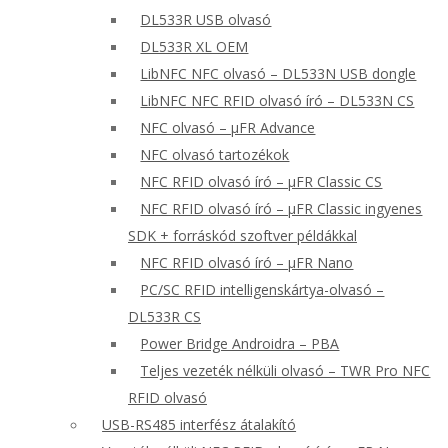
DL533R USB olvasó
DL533R XL OEM
LibNFC NFC olvasó – DL533N USB dongle
LibNFC NFC RFID olvasó író – DL533N CS
NFC olvasó – μFR Advance
NFC olvasó tartozékok
NFC RFID olvasó író – μFR Classic CS
NFC RFID olvasó író – μFR Classic ingyenes
SDK + forráskód szoftver példákkal
NFC RFID olvasó író – μFR Nano
PC/SC RFID intelligenskártya-olvasó –
DL533R CS
Power Bridge Androidra – PBA
Teljes vezeték nélküli olvasó – TWR Pro NFC
RFID olvasó
USB-RS485 interfész átalakító