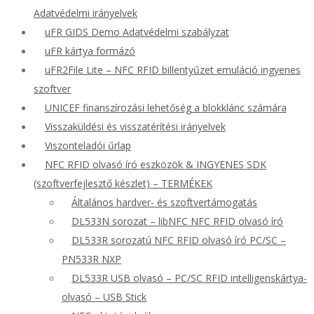
Adatvédelmi irányelvek
uFR GIDS Demo Adatvédelmi szabályzat
uFR kártya formázó
uFR2File Lite – NFC RFID billentyűzet emuláció ingyenes
szoftver
UNICEF finanszírozási lehetőség a blokklánc számára
Visszaküldési és visszatérítési irányelvek
Viszonteladói űrlap
NFC RFID olvasó író eszközök & INGYENES SDK
(szoftverfejlesztő készlet) – TERMÉKEK
Általános hardver- és szoftvertámogatás
DL533N sorozat – libNFC NFC RFID olvasó író
DL533R sorozatú NFC RFID olvasó író PC/SC –
PN533R NXP
DL533R USB olvasó – PC/SC RFID intelligenskártya-
olvasó – USB Stick