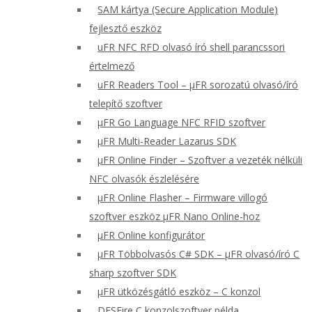
SAM kártya (Secure Application Module)
fejlesztő eszköz
uFR NFC RFD olvasó író shell parancssori
értelmező
uFR Readers Tool – μFR sorozatú olvasó/író
telepítő szoftver
μFR Go Language NFC RFID szoftver
μFR Multi-Reader Lazarus SDK
μFR Online Finder – Szoftver a vezeték nélküli
NFC olvasók észlelésére
μFR Online Flasher – Firmware villogó
szoftver eszköz μFR Nano Online-hoz
μFR Online konfigurátor
μFR Többolvasós C# SDK – μFR olvasó/író C
sharp szoftver SDK
μFR ütközésgátló eszköz – C konzol
DESFire C konzolszoftver példa