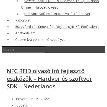
Vezeték nélküli NFC RFID olvasó író – μFR Nano
Online – Hálózati olvasó
μFR sorozatú NFC RFID olvasó író hardver
Kapcsolat
50. évfordulós ünnepség -Digital Logic Kft Fotógaléria
Adatvédelem
Cookie-kra vonatkozó szabályzat
NFC RFID olvasó író fejlesztő
eszközök – Hardver és szoftver
SDK – Nederlands
november 16, 2022
Egyéb