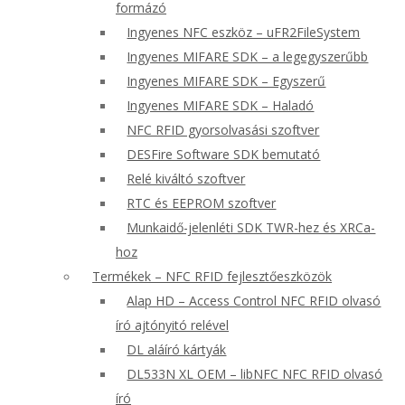
formázó
Ingyenes NFC eszköz – uFR2FileSystem
Ingyenes MIFARE SDK – a legegyszerűbb
Ingyenes MIFARE SDK – Egyszerű
Ingyenes MIFARE SDK – Haladó
NFC RFID gyorsolvasási szoftver
DESFire Software SDK bemutató
Relé kiváltó szoftver
RTC és EEPROM szoftver
Munkaidő-jelenléti SDK TWR-hez és XRCa-
hoz
Termékek – NFC RFID fejlesztőeszközök
Alap HD – Access Control NFC RFID olvasó
író ajtónyitó relével
DL aláíró kártyák
DL533N XL OEM – libNFC NFC RFID olvasó
író