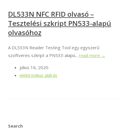
DL533N NFC RFID olvasó –
Tesztelési szkript PN533-alapú
olvasóhoz
A DL533N Reader Testing Tool egy egyszerű
szoftveres szkript a PN533-alapú...
read more →
július 16, 2020
elektronikus aláírás
Search