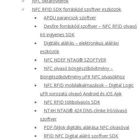
NFC oktatóvideók
NFC RFID SDK forráskód szoftver eszközök
APDU parancsok szoftver
Desfire forráskód szoftver – NFC RFID olvasó
író ingyenes SDK
Digitális aláírás – elektronikus aláírási
eszközök
NFC NDEF NTAG® SZOFTVER
NFC olvasó böngészőbővítmény –
Böngészőbővítmény μFR NFC olvasókhoz
NFC RFID mobilalkalmazások – Digital Logic
uFR sorozatú olvasó Android és iOS Apk
NFC RFID többolvasós SDK
NT4H NTAG® 424 DNS-címke író/olvasó
szoftver
PDF-fájlok digitális aláírása NFC-olvasóval
RFID NFC Digital aláíró szoftver SDK