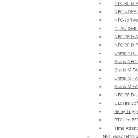
NFC RFID PH
NFC NDEF-l
NFC-softwa
NTAG &MIFA
NFC RFID A
NFC RFID P
Gratis NFC-
Gratis NFC-
Gratis MIF
Gratis MIF
Gratis MIF
NFC RFID-so
DESFire So
Relay Trigg
RTC- en E
Time Atten
NFC-videozelfstu