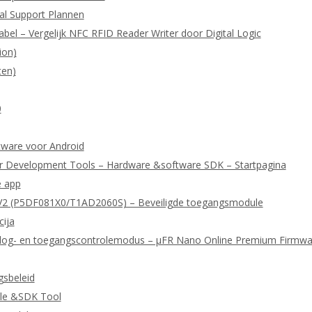
cal Support Plannen
abel – Vergelijk NFC RFID Reader Writer door Digital Logic
ion)
ten)
0
ftware voor Android
r Development Tools – Hardware &software SDK – Startpagina
e app
2 (P5DF081X0/T1AD2060S) – Beveiligde toegangsmodule
cija
or log- en toegangscontrolemodus – μFR Nano Online Premium Firmwa
gsbeleid
le &SDK Tool