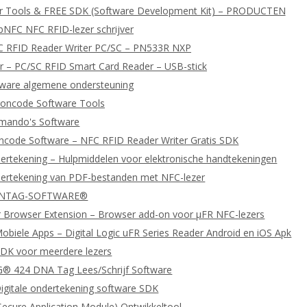
er Tools & FREE SDK (Software Development Kit) – PRODUCTEN
bNFC NFC RFID-lezer schrijver
C RFID Reader Writer PC/SC – PN533R NXP
 – PC/SC RFID Smart Card Reader – USB-stick
tware algemene ondersteuning
oncode Software Tools
ando's Software
ncode Software – NFC RFID Reader Writer Gratis SDK
dertekening – Hulpmiddelen voor elektronische handtekeningen
dertekening van PDF-bestanden met NFC-lezer
 NTAG-SOFTWARE®
 Browser Extension – Browser add-on voor μFR NFC-lezers
biele Apps – Digital Logic uFR Series Reader Android en iOS Apk
DK voor meerdere lezers
 424 DNA Tag Lees/Schrijf Software
igitale ondertekening software SDK
ecure Application Module) Ontwikkeltool