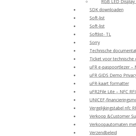
RGB LED Display 
SDK downloaden
Soft-list
Soft-list
Softlist- TL
Sorry
Technische documenta
Ticket voor technische
uFR e-paspoortlezer – 
uFR GIDS Demo Privacy
uFR-kaart formatter
uFR2File Lite – NFC RF
UNICEF-financieringsmo
Vergelijkingstabel nfc 
Verkoop &Customer Su
Verkoopautomaten met d
Verzendbeleid