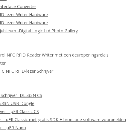
nterface Converter
ID-lezer Writer Hardware
ID-lezer Writer Hardware
 jubileum -Digital Logic Ltd Photo Gallery
ol NFC RFID Reader Writer met een deuropeningsrelais
ten
C NFC RFID-lezer Schrijver
 Schrijver- DL533N CS
L533N USB Dongle
ver – μFR Classic CS
 – μFR Classic met gratis SDK + broncode software voorbeelden
er – μFR Nano