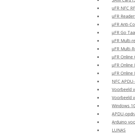
uFR NFC RF
uFR Readers
μFR Anti-Co
μFR Go Taa
μFR Multi-r
μFR Multi-
μFR Online 
μFR Online 
μFR Online 
NFC APDU-o
Voorbeeld 
Voorbeeld v
Windows 10
APDU-opdra
Arduino vo
LUNAS