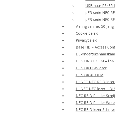
USB naar RS485 I
μFR-serie NFC RF
μFR-serie NFC RF
Viering van het 50-jarig
Cookie-beleid
Privacybeleid
Base HD – Access Contr
DL-ondertekenaarskaar
DL533N XL OEM – libNF
DL533R USB-lezer
DL533R XL OEM
LibNFC NFC RFID-lezer
LibNFC NFC-lezer – D
NFC RFID Reader Schrij
NFC RFID Reader Writer
NFC RFID-lezer Schrijv