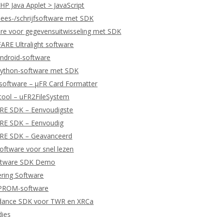
P Java Applet > JavaScript
ees-/schrijfsoftware met SDK
re voor gegevensuitwisseling met SDK
RE Ultralight software
ndroid-software
ython-software met SDK
software – μFR Card Formatter
tool – uFR2FileSystem
ARE SDK – Eenvoudigste
ARE SDK – Eenvoudig
ARE SDK – Geavanceerd
ftware voor snel lezen
ftware SDK Demo
ering Software
EPROM-software
dance SDK voor TWR en XRCa
dies