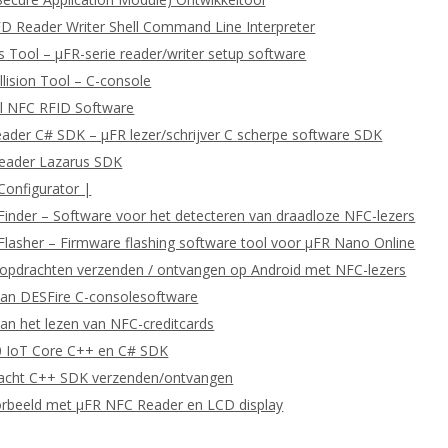
D Reader Writer Shell Command Line Interpreter
 Tool – μFR-serie reader/writer setup software
llision Tool – C-console
l NFC RFID Software
eader C# SDK – μFR lezer/schrijver C scherpe software SDK
Reader Lazarus SDK
Configurator |
Finder – Software voor het detecteren van draadloze NFC-lezers
Flasher – Firmware flashing software tool voor μFR Nano Online
pdrachten verzenden / ontvangen op Android met NFC-lezers
van DESFire C-consolesoftware
an het lezen van NFC-creditcards
 IoT Core C++ en C# SDK
cht C++ SDK verzenden/ontvangen
orbeeld met μFR NFC Reader en LCD display