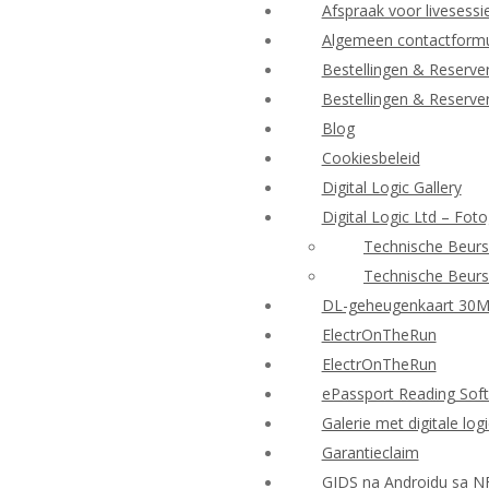
Afspraak voor livesessi
Algemeen contactformu
Bestellingen & Reserve
Bestellingen & Reserve
Blog
Cookiesbeleid
Digital Logic Gallery
Digital Logic Ltd – Foto
Technische Beurs
Technische Beurs
DL-geheugenkaart 30
ElectrOnTheRun
ElectrOnTheRun
ePassport Reading Sof
Galerie met digitale log
Garantieclaim
GIDS na Androidu sa N