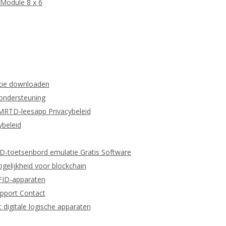
Module 8 x 6
tie downloaden
 ondersteuning
MRTD-leesapp Privacybeleid
beleid
ID-toetsenbord emulatie Gratis Software
gelijkheid voor blockchain
RFID-apparaten
pport Contact
igitale logische apparaten