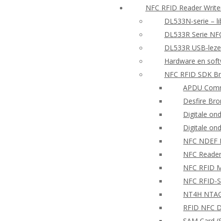
NFC RFID Reader Writ
DL533N-serie – li
DL533R Serie NF
DL533R USB-lezer
Hardware en sof
NFC RFID SDK Br
APDU Comm
Desfire Bro
Digitale on
Digitale on
NFC NDEF
NFC Reader
NFC RFID Mo
NFC RFID-S
NT4H NTAG®
RFID NFC D
SAM Card (S