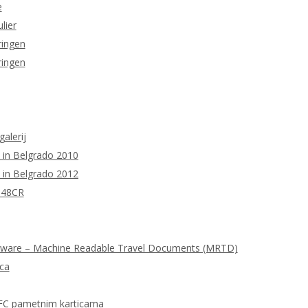
e
lier
ringen
ringen
galerij
 in Belgrado 2010
 in Belgrado 2012
M48CR
tware – Machine Readable Travel Documents (MRTD)
ica
FC pametnim karticama