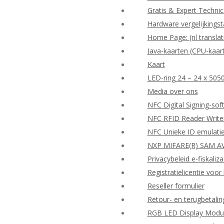
Gratis & Expert Techni
Hardware vergelijkingst
Home Page: (nl translat
Java-kaarten (CPU-kaar
Kaart
LED-ring 24 – 24 x 505
Media over ons
NFC Digital Signing-so
NFC RFID Reader Write
NFC Unieke ID emulati
NXP MIFARE(R) SAM AV
Privacybeleid e-fiskaliza
Registratielicentie vo
Reseller formulier
Retour- en terugbetalin
RGB LED Display Modu